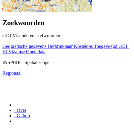
Zoekwoorden
GDI-Vlaanderen Trefwoorden
Geografische gegevens
Herbruikbaar
Kosteloos
Toegevoegd GDI-
Vl
Vlaamse Open data
INSPIRE - Spatial scope
Regionaal
Over
Github