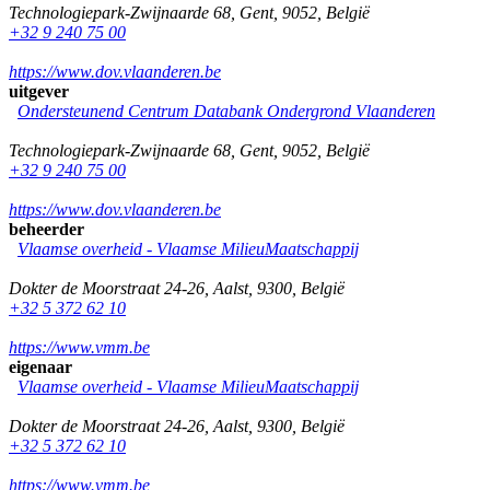
Technologiepark-Zwijnaarde 68
,
Gent
,
9052
,
België
+32 9 240 75 00
https://www.dov.vlaanderen.be
uitgever
Ondersteunend Centrum Databank Ondergrond Vlaanderen
Technologiepark-Zwijnaarde 68
,
Gent
,
9052
,
België
+32 9 240 75 00
https://www.dov.vlaanderen.be
beheerder
Vlaamse overheid - Vlaamse MilieuMaatschappij
Dokter de Moorstraat 24-26
,
Aalst
,
9300
,
België
+32 5 372 62 10
https://www.vmm.be
eigenaar
Vlaamse overheid - Vlaamse MilieuMaatschappij
Dokter de Moorstraat 24-26
,
Aalst
,
9300
,
België
+32 5 372 62 10
https://www.vmm.be