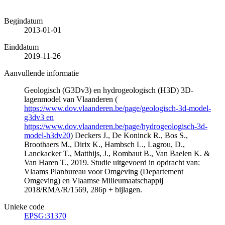
Begindatum
2013-01-01
Einddatum
2019-11-26
Aanvullende informatie
Geologisch (G3Dv3) en hydrogeologisch (H3D) 3D-
lagenmodel van Vlaanderen (
https://www.dov.vlaanderen.be/page/geologisch-3d-model-
g3dv3 en
https://www.dov.vlaanderen.be/page/hydrogeologisch-3d-
model-h3dv20
) Deckers J., De Koninck R., Bos S.,
Broothaers M., Dirix K., Hambsch L., Lagrou, D.,
Lanckacker T., Matthijs, J., Rombaut B., Van Baelen K. &
Van Haren T., 2019. Studie uitgevoerd in opdracht van:
Vlaams Planbureau voor Omgeving (Departement
Omgeving) en Vlaamse Milieumaatschappij
2018/RMA/R/1569, 286p + bijlagen.
Unieke code
EPSG:31370