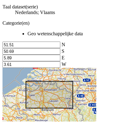
Taal dataset(serie)
Nederlands; Vlaams
Categorie(en)
Geo wetenschappelijke data
N
S
E
W