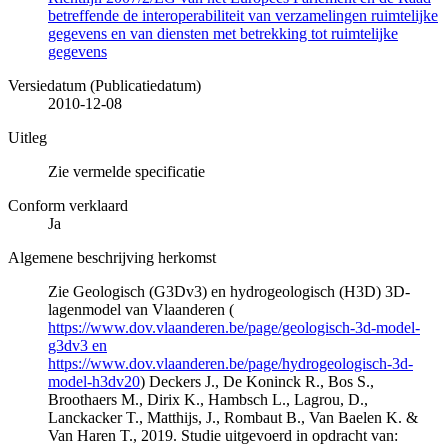
betreffende de interoperabiliteit van verzamelingen ruimtelijke
gegevens en van diensten met betrekking tot ruimtelijke
gegevens
Versiedatum (Publicatiedatum)
2010-12-08
Uitleg
Zie vermelde specificatie
Conform verklaard
Ja
Algemene beschrijving herkomst
Zie Geologisch (G3Dv3) en hydrogeologisch (H3D) 3D-
lagenmodel van Vlaanderen (
https://www.dov.vlaanderen.be/page/geologisch-3d-model-
g3dv3 en
https://www.dov.vlaanderen.be/page/hydrogeologisch-3d-
model-h3dv20
) Deckers J., De Koninck R., Bos S.,
Broothaers M., Dirix K., Hambsch L., Lagrou, D.,
Lanckacker T., Matthijs, J., Rombaut B., Van Baelen K. &
Van Haren T., 2019. Studie uitgevoerd in opdracht van: