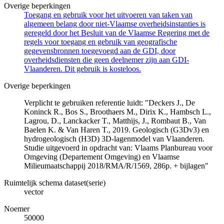
Overige beperkingen
Toegang en gebruik voor het uitvoeren van taken van
algemeen belang door niet-Vlaamse overheidsinstanties is
geregeld door het Besluit van de Vlaamse Regering met de
regels voor toegang en gebruik van geografische
gegevensbronnen toegevoegd aan de GDI, door
overheidsdiensten die geen deelnemer zijn aan GDI-
Vlaanderen. Dit gebruik is kosteloos.
Overige beperkingen
Verplicht te gebruiken referentie luidt: "Deckers J., De
Koninck R., Bos S., Broothaers M., Dirix K., Hambsch L.,
Lagrou, D., Lanckacker T., Matthijs, J., Rombaut B., Van
Baelen K. & Van Haren T., 2019. Geologisch (G3Dv3) en
hydrogeologisch (H3D) 3D-lagenmodel van Vlaanderen.
Studie uitgevoerd in opdracht van: Vlaams Planbureau voor
Omgeving (Departement Omgeving) en Vlaamse
Milieumaatschappij 2018/RMA/R/1569, 286p. + bijlagen"
Ruimtelijk schema dataset(serie)
vector
Noemer
50000