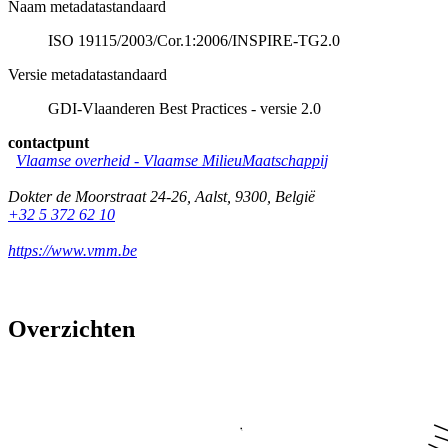
Naam metadatastandaard
ISO 19115/2003/Cor.1:2006/INSPIRE-TG2.0
Versie metadatastandaard
GDI-Vlaanderen Best Practices - versie 2.0
contactpunt
Vlaamse overheid - Vlaamse MilieuMaatschappij
Dokter de Moorstraat 24-26
,
Aalst
,
9300
,
België
+32 5 372 62 10
https://www.vmm.be
Overzichten