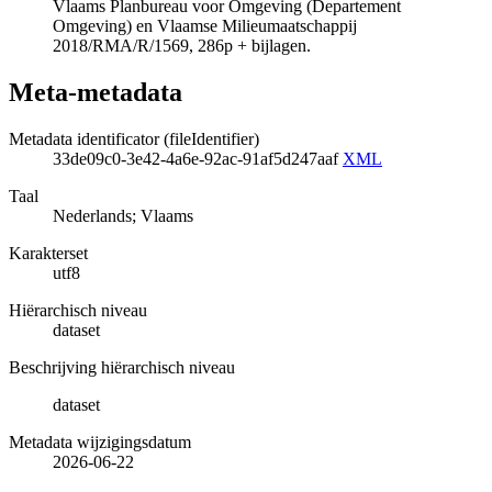
Vlaams Planbureau voor Omgeving (Departement
Omgeving) en Vlaamse Milieumaatschappij
2018/RMA/R/1569, 286p + bijlagen.
Meta-metadata
Metadata identificator (fileIdentifier)
33de09c0-3e42-4a6e-92ac-91af5d247aaf
XML
Taal
Nederlands; Vlaams
Karakterset
utf8
Hiërarchisch niveau
dataset
Beschrijving hiërarchisch niveau
dataset
Metadata wijzigingsdatum
2026-06-22