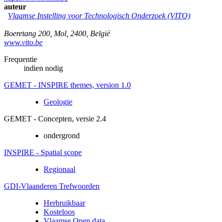
auteur
Vlaamse Instelling voor Technologisch Onderzoek (VITO)
Boeretang 200
,
Mol
,
2400
,
België
www.vito.be
Frequentie
indien nodig
GEMET - INSPIRE themes, version 1.0
Geologie
GEMET - Concepten, versie 2.4
ondergrond
INSPIRE - Spatial scope
Regionaal
GDI-Vlaanderen Trefwoorden
Herbruikbaar
Kosteloos
Vlaamse Open data