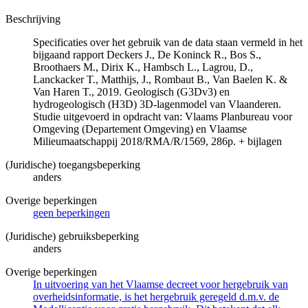
Beschrijving
Specificaties over het gebruik van de data staan vermeld in het
bijgaand rapport Deckers J., De Koninck R., Bos S.,
Broothaers M., Dirix K., Hambsch L., Lagrou, D.,
Lanckacker T., Matthijs, J., Rombaut B., Van Baelen K. &
Van Haren T., 2019. Geologisch (G3Dv3) en
hydrogeologisch (H3D) 3D-lagenmodel van Vlaanderen.
Studie uitgevoerd in opdracht van: Vlaams Planbureau voor
Omgeving (Departement Omgeving) en Vlaamse
Milieumaatschappij 2018/RMA/R/1569, 286p. + bijlagen
(Juridische) toegangsbeperking
anders
Overige beperkingen
geen beperkingen
(Juridische) gebruiksbeperking
anders
Overige beperkingen
In uitvoering van het Vlaamse decreet voor hergebruik van
overheidsinformatie, is het hergebruik geregeld d.m.v. de