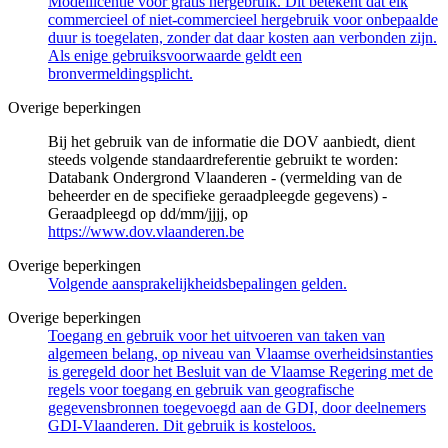
Modellicentie voor gratis hergebruik. Dit betekent dat elk
commercieel of niet-commercieel hergebruik voor onbepaalde
duur is toegelaten, zonder dat daar kosten aan verbonden zijn.
Als enige gebruiksvoorwaarde geldt een
bronvermeldingsplicht.
Overige beperkingen
Bij het gebruik van de informatie die DOV aanbiedt, dient
steeds volgende standaardreferentie gebruikt te worden:
Databank Ondergrond Vlaanderen - (vermelding van de
beheerder en de specifieke geraadpleegde gegevens) -
Geraadpleegd op dd/mm/jjjj, op
https://www.dov.vlaanderen.be
Overige beperkingen
Volgende aansprakelijkheidsbepalingen gelden.
Overige beperkingen
Toegang en gebruik voor het uitvoeren van taken van
algemeen belang, op niveau van Vlaamse overheidsinstanties
is geregeld door het Besluit van de Vlaamse Regering met de
regels voor toegang en gebruik van geografische
gegevensbronnen toegevoegd aan de GDI, door deelnemers
GDI-Vlaanderen. Dit gebruik is kosteloos.