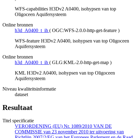
WFS-capabilities H3Dv2 A0400, isohypsen van top
Oligoceen Aquifersysteem
Online bronnen
h3d_A0400_t_ih
(
OGC:WFS-2.0.0-http-get-feature
)
WFS-feature H3Dv2 A0400, isohypsen van top Oligoceen
Aquifersysteem
Online bronnen
h3d_A0400_t_ih
(
GLG:KML-2.0-http-get-map
)
KML H3Dv2 A0400, isohypsen van top Oligoceen
Aquifersysteem
Niveau kwaliteitsinformatie
dataset
Resultaat
Titel specificatie
VERORDENING (EU) Nr. 1089/2010 VAN DE
COMMISSIE van 23 november 2010 ter uitvoering van
Richtlijn 2007/2/EG van het Europees Parlement en de Raad