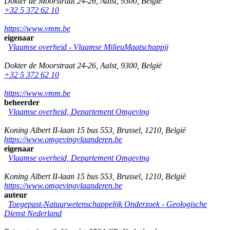
Dokter de Moorstraat 24-26
,
Aalst
,
9300
,
België
+32 5 372 62 10
https://www.vmm.be
eigenaar
Vlaamse overheid - Vlaamse MilieuMaatschappij
Dokter de Moorstraat 24-26
,
Aalst
,
9300
,
België
+32 5 372 62 10
https://www.vmm.be
beheerder
Vlaamse overheid, Departement Omgeving
Koning Albert II-laan 15 bus 553
,
Brussel
,
1210
,
België
https://www.omgevingvlaanderen.be
eigenaar
Vlaamse overheid, Departement Omgeving
Koning Albert II-laan 15 bus 553
,
Brussel
,
1210
,
België
https://www.omgevingvlaanderen.be
auteur
Toegepast-Natuurwetenschappelijk Onderzoek - Geologische
Dienst Nederland