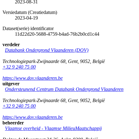
2023-08-31
Versiedatum (Creatiedatum)
2023-04-19
Dataset(serie) identificator
11d22d20-5688-4759-b4ad-76b2b0cd1c44
verdeler
Databank Ondergrond Vlaanderen (DOV)
Technologiepark-Zwijnaarde 68
,
Gent
,
9052
,
België
+32 9 240 75 00
https://www.dov.vlaanderen.be
uitgever
Ondersteunend Centrum Databank Ondergrond Vlaanderen
Technologiepark-Zwijnaarde 68
,
Gent
,
9052
,
België
+32 9 240 75 00
https://www.dov.vlaanderen.be
beheerder
Vlaamse overheid - Vlaamse MilieuMaatschappij