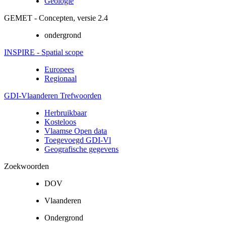
Geologie
GEMET - Concepten, versie 2.4
ondergrond
INSPIRE - Spatial scope
Europees
Regionaal
GDI-Vlaanderen Trefwoorden
Herbruikbaar
Kosteloos
Vlaamse Open data
Toegevoegd GDI-Vl
Geografische gegevens
Zoekwoorden
DOV
Vlaanderen
Ondergrond