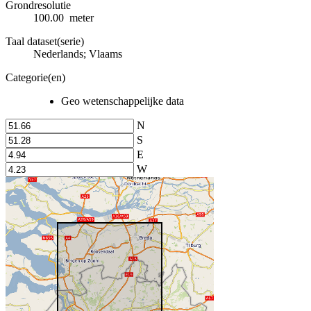
Grondresolutie
100.00 meter
Taal dataset(serie)
Nederlands; Vlaams
Categorie(en)
Geo wetenschappelijke data
N
S
E
W