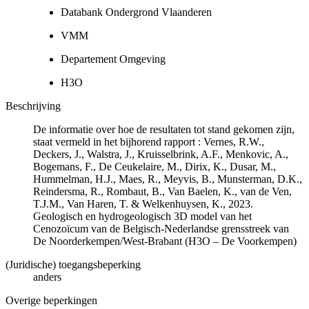
Databank Ondergrond Vlaanderen
VMM
Departement Omgeving
H3O
Beschrijving
De informatie over hoe de resultaten tot stand gekomen zijn,
staat vermeld in het bijhorend rapport : Vernes, R.W.,
Deckers, J., Walstra, J., Kruisselbrink, A.F., Menkovic, A.,
Bogemans, F., De Ceukelaire, M., Dirix, K., Dusar, M.,
Hummelman, H.J., Maes, R., Meyvis, B., Munsterman, D.K.,
Reindersma, R., Rombaut, B., Van Baelen, K., van de Ven,
T.J.M., Van Haren, T. & Welkenhuysen, K., 2023.
Geologisch en hydrogeologisch 3D model van het
Cenozoïcum van de Belgisch-Nederlandse grensstreek van
De Noorderkempen/West-Brabant (H3O – De Voorkempen)
(Juridische) toegangsbeperking
anders
Overige beperkingen