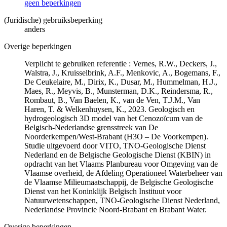
geen beperkingen
(Juridische) gebruiksbeperking
anders
Overige beperkingen
Verplicht te gebruiken referentie : Vernes, R.W., Deckers, J.,
Walstra, J., Kruisselbrink, A.F., Menkovic, A., Bogemans, F.,
De Ceukelaire, M., Dirix, K., Dusar, M., Hummelman, H.J.,
Maes, R., Meyvis, B., Munsterman, D.K., Reindersma, R.,
Rombaut, B., Van Baelen, K., van de Ven, T.J.M., Van
Haren, T. & Welkenhuysen, K., 2023. Geologisch en
hydrogeologisch 3D model van het Cenozoïcum van de
Belgisch-Nederlandse grensstreek van De
Noorderkempen/West-Brabant (H3O – De Voorkempen).
Studie uitgevoerd door VITO, TNO-Geologische Dienst
Nederland en de Belgische Geologische Dienst (KBIN) in
opdracht van het Vlaams Planbureau voor Omgeving van de
Vlaamse overheid, de Afdeling Operationeel Waterbeheer van
de Vlaamse Milieumaatschappij, de Belgische Geologische
Dienst van het Koninklijk Belgisch Instituut voor
Natuurwetenschappen, TNO-Geologische Dienst Nederland,
Nederlandse Provincie Noord-Brabant en Brabant Water.
Overige beperkingen