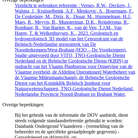
Verplicht te gebruiken referentie : Vernes, R.W., Deckers, J.,
Walstra, J., Kruisselbrink, A.F., Menkovic, A., Bogemans, F.,
De Ceukelaire, M., Dirix, K., Dusar, M., Hummelman, H.J.,
Maes, R., Meyvis, B., Munsterman, D.K., Reindersma, R.,
Rombaut, B., Van Baelen, K., van de Ven, T.J.M., Van
Haren, T. & Welkenhuysen, K., 2023. Geologisch en
hydrogeologisch 3D model van het Cenozoïcum van de
Belgisch-Nederlandse grensstreek van De
Noorderkempen/West-Brabant (H3O – De Voorkempen).
Studie uitgevoerd door VITO, TNO-Geologische Dienst
Nederland en de Belgische Geologische Dienst (KBIN) in
opdracht van het Vlaams Planbureau voor Omgeving van de
Vlaamse overheid, de Afdeling Operationeel Waterbeheer van
de Vlaamse Milieumaatschappij, de Belgische Geologische
Dienst van het Koninklijk Belgisch Instituut voor
Natuurwetenschappen, TNO-Geologische Dienst Nederland,
Nederlandse Provincie Noord-Brabant en Brabant Water.
Overige beperkingen
Bij het gebruik van de informatie die DOV aanbiedt, dient
steeds volgende standaardreferentie gebruikt te worden:
Databank Ondergrond Vlaanderen - (vermelding van de
beheerder en de specifieke geraadpleegde gegevens) -
Geraadpleegd op dd/mm/jjjj, op