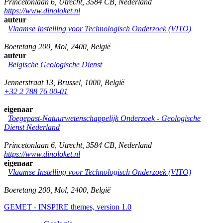
Princetonlaan 6
,
Utrecht
,
3584 CB
,
Nederland
https://www.dinoloket.nl
auteur
Vlaamse Instelling voor Technologisch Onderzoek (VITO)
Boeretang 200
,
Mol
,
2400
,
België
auteur
Belgische Geologische Dienst
Jennerstraat 13
,
Brussel
,
1000
,
België
+32 2 788 76 00-01
eigenaar
Toegepast-Natuurwetenschappelijk Onderzoek - Geologische
Dienst Nederland
Princetonlaan 6
,
Utrecht
,
3584 CB
,
Nederland
https://www.dinoloket.nl
eigenaar
Vlaamse Instelling voor Technologisch Onderzoek (VITO)
Boeretang 200
,
Mol
,
2400
,
België
GEMET - INSPIRE themes, version 1.0