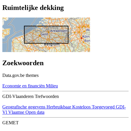
Ruimtelijke dekking
Zoekwoorden
Data.gov.be themes
Economie en financiën
Milieu
GDI-Vlaanderen Trefwoorden
Geografische gegevens
Herbruikbaar
Kosteloos
Toegevoegd GDI-
Vl
Vlaamse Open data
GEMET