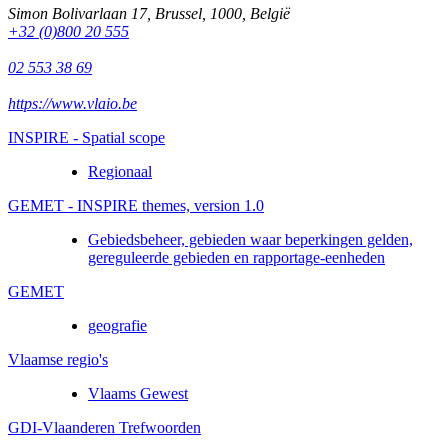
Simon Bolivarlaan 17
,
Brussel
,
1000
,
België
+32 (0)800 20 555
02 553 38 69
https://www.vlaio.be
INSPIRE - Spatial scope
Regionaal
GEMET - INSPIRE themes, version 1.0
Gebiedsbeheer, gebieden waar beperkingen gelden,
gereguleerde gebieden en rapportage-eenheden
GEMET
geografie
Vlaamse regio's
Vlaams Gewest
GDI-Vlaanderen Trefwoorden