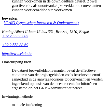
kunnen voorkomen in de downloadbare dataset. Zowel
geactiveerde, als onontvankelijke verklaarde convenanten
kunnen voor eenzelfde site voorkomen.
bewerker
VLAIO (Agentschap Innoveren & Ondernemen)
Koning Albert II-laan 15 bus 331
,
Brussel
,
1210
,
België
+32 2 553 37 05
+32 2 553 38 69
http://www.vlaio.be
Omschrijving bron
De dataset brownfieldconvenanten bevat de effectieve
contouren van de projectgebieden zoals beschreven en/of
aangeduid in de aanvraagdossiers tot convenant en werden
ingetekend op basis van de meest recente luchtfoto's en
afgestemd op het GRB - administratief perceel
Inwinningsmethode
manuele intekening