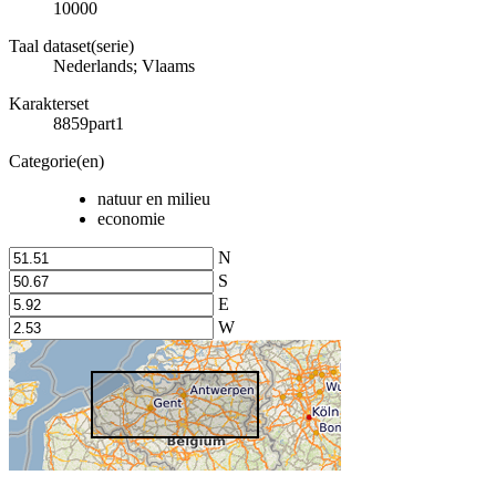
10000
Taal dataset(serie)
Nederlands; Vlaams
Karakterset
8859part1
Categorie(en)
natuur en milieu
economie
N
S
E
W