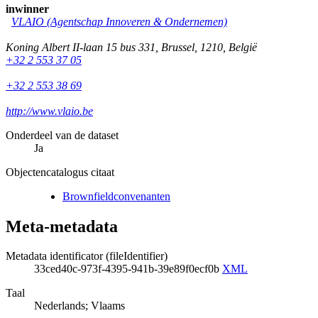
inwinner
VLAIO (Agentschap Innoveren & Ondernemen)
Koning Albert II-laan 15 bus 331
,
Brussel
,
1210
,
België
+32 2 553 37 05
+32 2 553 38 69
http://www.vlaio.be
Onderdeel van de dataset
Ja
Objectencatalogus citaat
Brownfieldconvenanten
Meta-metadata
Metadata identificator (fileIdentifier)
33ced40c-973f-4395-941b-39e89f0ecf0b
XML
Taal
Nederlands; Vlaams