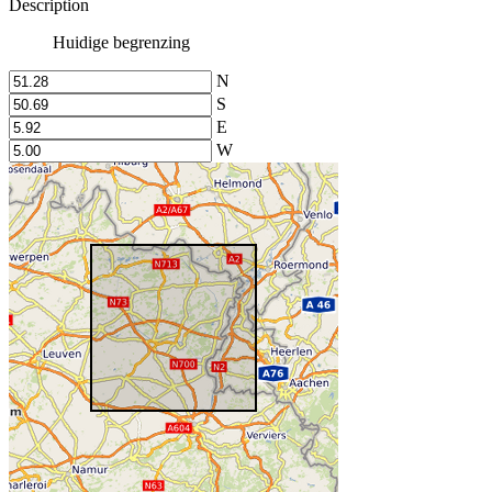
Description
Huidige begrenzing
N
S
E
W