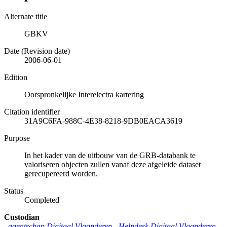
Alternate title
GBKV
Date (Revision date)
2006-06-01
Edition
Oorspronkelijke Interelectra kartering
Citation identifier
31A9C6FA-988C-4E38-8218-9DB0EACA3619
Purpose
In het kader van de uitbouw van de GRB-databank te
valoriseren objecten zullen vanaf deze afgeleide dataset
gerecupereerd worden.
Status
Completed
Custodian
agentschap Digitaal Vlaanderen -
Helpdesk Digitaal Vlaanderen