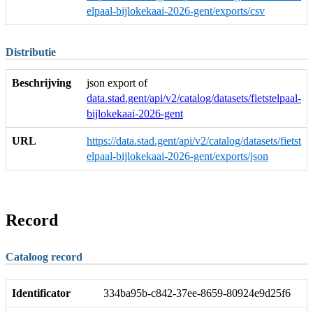
elpaal-bijlokekaai-2026-gent/exports/csv
Distributie
Beschrijving
json export of
data.stad.gent/api/v2/catalog/datasets/fietstelpaal-
bijlokekaai-2026-gent
URL
https://data.stad.gent/api/v2/catalog/datasets/fietst
elpaal-bijlokekaai-2026-gent/exports/json
Record
Cataloog record
Identificator
334ba95b-c842-37ee-8659-80924e9d25f6