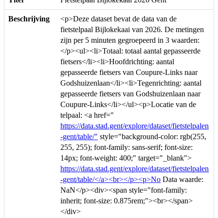
Beschrijving
<p>Deze dataset bevat de data van de
fietstelpaal Bijlokekaai van 2026. De metingen
zijn per 5 minuten gegroepeerd in 3 waarden:
</p><ul><li>Totaal: totaal aantal gepasseerde
fietsers</li><li>Hoofdrichting: aantal
gepasseerde fietsers van Coupure-Links naar
Godshuizenlaan</li><li>Tegenrichting: aantal
gepasseerde fietsers van Godshuizenlaan naar
Coupure-Links</li></ul><p>Locatie van de
telpaal: <a href="
https://data.stad.gent/explore/dataset/fietstelpalen
-gent/table/"
style="background-color: rgb(255,
255, 255); font-family: sans-serif; font-size:
14px; font-weight: 400;" target="_blank">
https://data.stad.gent/explore/dataset/fietstelpalen
-gent/table/</a><br></p><p>No
Data waarde:
NaN</p><div><span style="font-family:
inherit; font-size: 0.875rem;"><br></span>
</div>