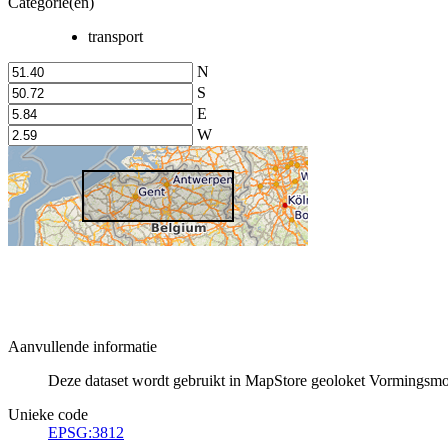
Categorie(en)
transport
N
S
E
W
Aanvullende informatie
Deze dataset wordt gebruikt in MapStore geoloket Vormingsm
Unieke code
EPSG:3812