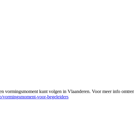
e een vormingsmoment kunt volgen in Vlaanderen. Voor meer info omt
s-b/vormingsmoment-voor-begeleiders