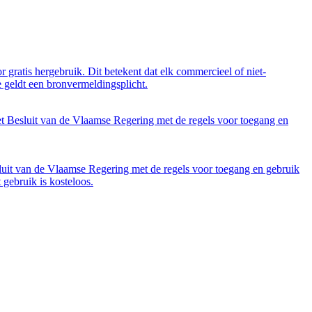
 gratis hergebruik. Dit betekent dat elk commercieel of niet-
 geldt een bronvermeldingsplicht.
et Besluit van de Vlaamse Regering met de regels voor toegang en
luit van de Vlaamse Regering met de regels voor toegang en gebruik
gebruik is kosteloos.