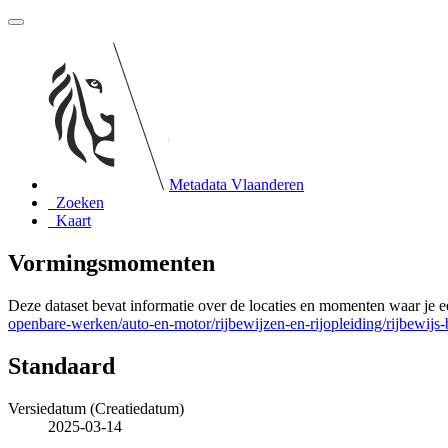
Metadata Vlaanderen
Zoeken
Kaart
Vormingsmomenten
Deze dataset bevat informatie over de locaties en momenten waar j
openbare-werken/auto-en-motor/rijbewijzen-en-rijopleiding/rijbewij
Standaard
Versiedatum (Creatiedatum)
2025-03-14