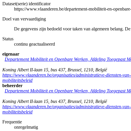
Dataset(serie) identificator
https://www.vlaanderen.be/departement-mobiliteit-en-openba
Doel van vervaardiging
De gegevens zijn bedoeld voor taken van algemeen belang. De
Status
continu geactualiseerd
eigenaar
Departement Mobiliteit en Openbare Werken, Afdeling Toegepast Mob
Koning Albert II-laan 15, bus 437
,
Brussel
,
1210
,
België
https://www.vlaanderen.be/organisaties/administratieve-diensten-va
mobiliteitsbeleid
beheerder
Departement Mobiliteit en Openbare Werken, Afdeling Toegepast Mob
Koning Albert II-laan 15, bus 437
,
Brussel
,
1210
,
België
https://www.vlaanderen.be/organisaties/administratieve-diensten-va
mobiliteitsbeleid
Frequentie
onregelmatig