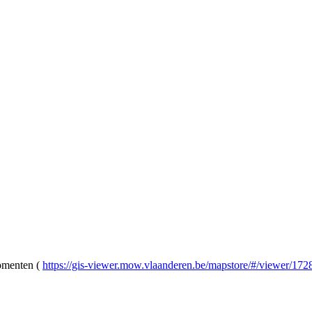
omenten (
https://gis-viewer.mow.vlaanderen.be/mapstore/#/viewer/172