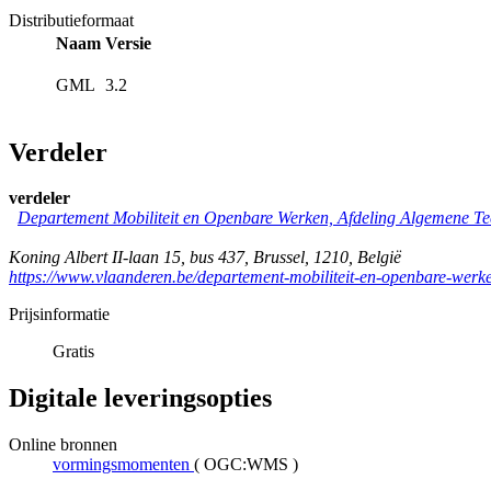
Distributieformaat
Naam
Versie
GML
3.2
Verdeler
verdeler
Departement Mobiliteit en Openbare Werken, Afdeling Algemene T
Koning Albert II-laan 15, bus 437
,
Brussel
,
1210
,
België
https://www.vlaanderen.be/departement-mobiliteit-en-openbare-werk
Prijsinformatie
Gratis
Digitale leveringsopties
Online bronnen
vormingsmomenten
(
OGC:WMS
)