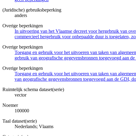
(Juridische) gebruiksbeperking
anders
Overige beperkingen
In uitvoering van het Vlaamse decreet voor hergebruik van overh
commercieel hergebruik voor onbepaalde duur is toegelaten, zo
Overige beperkingen
Toegang en gebruik voor het uitvoeren van taken van algemeen 
gebruik van geografische gegevensbronnen toegevoegd aan de 
Overige beperkingen
Toegang en gebruik voor het uitvoeren van taken van algemeen 
van geografische gegevensbronnen toegevoegd aan de GDI, door
Ruimtelijk schema dataset(serie)
vector
Noemer
100000
Taal dataset(serie)
Nederlands; Vlaams