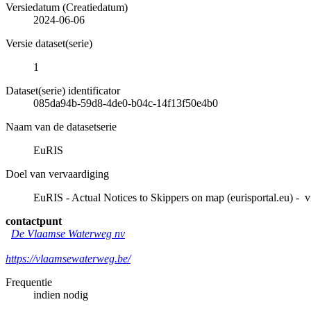
Versiedatum (Creatiedatum)
2024-06-06
Versie dataset(serie)
1
Dataset(serie) identificator
085da94b-59d8-4de0-b04c-14f13f50e4b0
Naam van de datasetserie
EuRIS
Doel van vervaardiging
EuRIS - Actual Notices to Skippers on map (eurisportal.eu) - v
contactpunt
De Vlaamse Waterweg nv
https://vlaamsewaterweg.be/
Frequentie
indien nodig