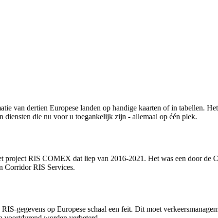
atie van dertien Europese landen op handige kaarten of in tabellen. He
 diensten die nu voor u toegankelijk zijn - allemaal op één plek.
et project RIS COMEX dat liep van 2016-2021. Het was een door de CE
an Corridor RIS Services.
an RIS-gegevens op Europese schaal een feit. Dit moet verkeersmanagem
en voortdurend worden verbeterd.