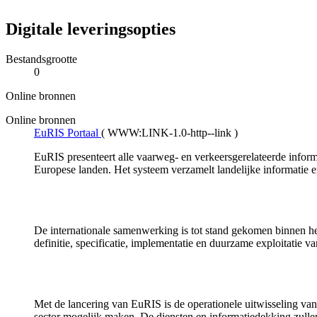
Digitale leveringsopties
Bestandsgrootte
0
Online bronnen
Online bronnen
EuRIS Portaal
(
WWW:LINK-1.0-http--link
)
EuRIS presenteert alle vaarweg- en verkeersgerelateerde inform
Europese landen. Het systeem verzamelt landelijke informatie en
De internationale samenwerking is tot stand gekomen binnen h
definitie, specificatie, implementatie en duurzame exploitatie v
Met de lancering van EuRIS is de operationele uitwisseling v
sector mogelijk maken. De diensten en informatiedekking zull