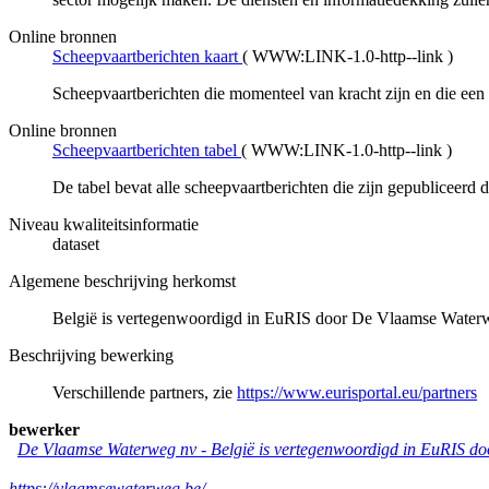
Online bronnen
Scheepvaartberichten kaart
(
WWW:LINK-1.0-http--link
)
Scheepvaartberichten die momenteel van kracht zijn en die een 
Online bronnen
Scheepvaartberichten tabel
(
WWW:LINK-1.0-http--link
)
De tabel bevat alle scheepvaartberichten die zijn gepubliceerd 
Niveau kwaliteitsinformatie
dataset
Algemene beschrijving herkomst
België is vertegenwoordigd in EuRIS door De Vlaamse Wate
Beschrijving bewerking
Verschillende partners, zie
https://www.eurisportal.eu/partners
bewerker
De Vlaamse Waterweg nv
-
België is vertegenwoordigd in EuRIS 
https://vlaamsewaterweg.be/