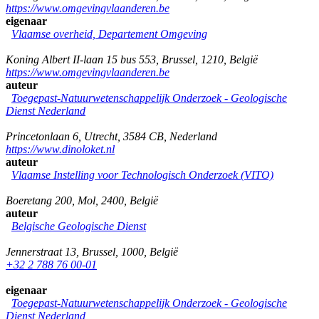
https://www.omgevingvlaanderen.be
eigenaar
Vlaamse overheid, Departement Omgeving
Koning Albert II-laan 15 bus 553
,
Brussel
,
1210
,
België
https://www.omgevingvlaanderen.be
auteur
Toegepast-Natuurwetenschappelijk Onderzoek - Geologische
Dienst Nederland
Princetonlaan 6
,
Utrecht
,
3584 CB
,
Nederland
https://www.dinoloket.nl
auteur
Vlaamse Instelling voor Technologisch Onderzoek (VITO)
Boeretang 200
,
Mol
,
2400
,
België
auteur
Belgische Geologische Dienst
Jennerstraat 13
,
Brussel
,
1000
,
België
+32 2 788 76 00-01
eigenaar
Toegepast-Natuurwetenschappelijk Onderzoek - Geologische
Dienst Nederland