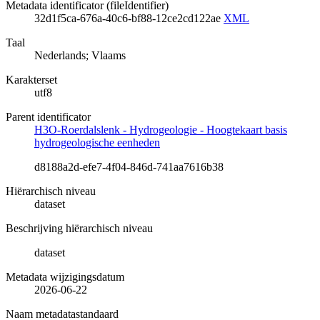
Metadata identificator (fileIdentifier)
32d1f5ca-676a-40c6-bf88-12ce2cd122ae
XML
Taal
Nederlands; Vlaams
Karakterset
utf8
Parent identificator
H3O-Roerdalslenk - Hydrogeologie - Hoogtekaart basis
hydrogeologische eenheden
d8188a2d-efe7-4f04-846d-741aa7616b38
Hiërarchisch niveau
dataset
Beschrijving hiërarchisch niveau
dataset
Metadata wijzigingsdatum
2026-06-22
Naam metadatastandaard