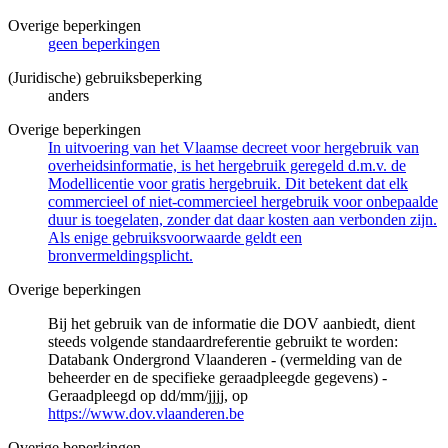
Overige beperkingen
geen beperkingen
(Juridische) gebruiksbeperking
anders
Overige beperkingen
In uitvoering van het Vlaamse decreet voor hergebruik van
overheidsinformatie, is het hergebruik geregeld d.m.v. de
Modellicentie voor gratis hergebruik. Dit betekent dat elk
commercieel of niet-commercieel hergebruik voor onbepaalde
duur is toegelaten, zonder dat daar kosten aan verbonden zijn.
Als enige gebruiksvoorwaarde geldt een
bronvermeldingsplicht.
Overige beperkingen
Bij het gebruik van de informatie die DOV aanbiedt, dient
steeds volgende standaardreferentie gebruikt te worden:
Databank Ondergrond Vlaanderen - (vermelding van de
beheerder en de specifieke geraadpleegde gegevens) -
Geraadpleegd op dd/mm/jjjj, op
https://www.dov.vlaanderen.be
Overige beperkingen