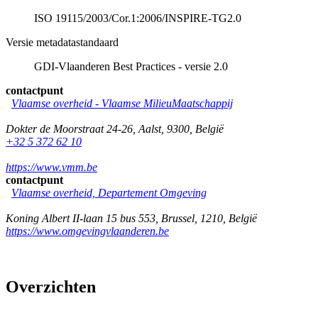
ISO 19115/2003/Cor.1:2006/INSPIRE-TG2.0
Versie metadatastandaard
GDI-Vlaanderen Best Practices - versie 2.0
contactpunt
Vlaamse overheid - Vlaamse MilieuMaatschappij
Dokter de Moorstraat 24-26
,
Aalst
,
9300
,
België
+32 5 372 62 10
https://www.vmm.be
contactpunt
Vlaamse overheid, Departement Omgeving
Koning Albert II-laan 15 bus 553
,
Brussel
,
1210
,
België
https://www.omgevingvlaanderen.be
Overzichten