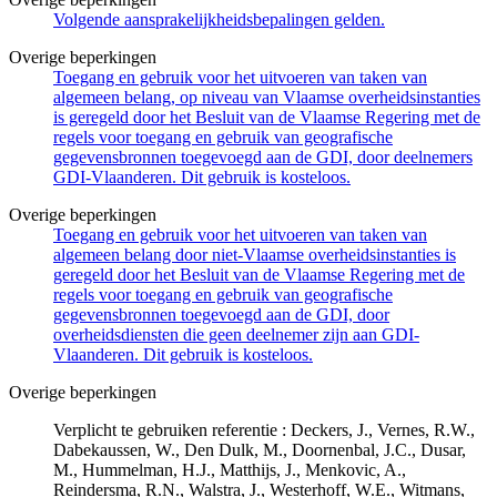
Volgende aansprakelijkheidsbepalingen gelden.
Overige beperkingen
Toegang en gebruik voor het uitvoeren van taken van
algemeen belang, op niveau van Vlaamse overheidsinstanties
is geregeld door het Besluit van de Vlaamse Regering met de
regels voor toegang en gebruik van geografische
gegevensbronnen toegevoegd aan de GDI, door deelnemers
GDI-Vlaanderen. Dit gebruik is kosteloos.
Overige beperkingen
Toegang en gebruik voor het uitvoeren van taken van
algemeen belang door niet-Vlaamse overheidsinstanties is
geregeld door het Besluit van de Vlaamse Regering met de
regels voor toegang en gebruik van geografische
gegevensbronnen toegevoegd aan de GDI, door
overheidsdiensten die geen deelnemer zijn aan GDI-
Vlaanderen. Dit gebruik is kosteloos.
Overige beperkingen
Verplicht te gebruiken referentie : Deckers, J., Vernes, R.W.,
Dabekaussen, W., Den Dulk, M., Doornenbal, J.C., Dusar,
M., Hummelman, H.J., Matthijs, J., Menkovic, A.,
Reindersma, R.N., Walstra, J., Westerhoff, W.E., Witmans,