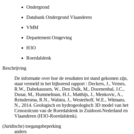
Ondergrond
Databank Ondergrond Vlaanderen
VMM
Departement Omgeving
H3O
Roerdalslenk
Beschrijving
De informatie over hoe de resultaten tot stand gekomen zijn,
staat vermeld in het bijhorend rapport : Deckers, J., Vernes,
R.W., Dabekaussen, W., Den Dulk, M., Doornenbal, J.C.,
Dusar, M., Hummelman, H.J., Matthijs, J., Menkovic, A.,
Reindersma, R.N., Walstra, J., Westerhoff, W.E., Witmans,
N., 2014. Geologisch en hydrogeologisch 3D model van het
Cenozoïcum van de Roerdalslenk in Zuidoost-Nederland en
Vlaanderen (H3O-Roerdalslenk).
(Juridische) toegangsbeperking
anders