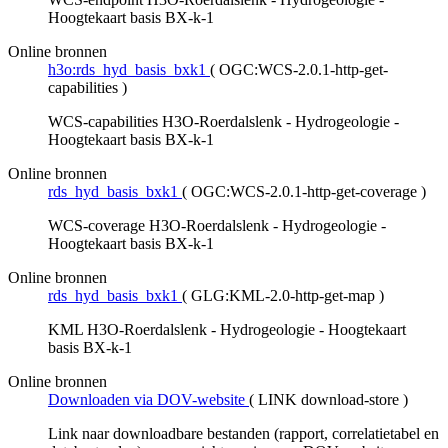
Hoogtekaart basis BX-k-1
Online bronnen
h3o:rds_hyd_basis_bxk1
(
OGC:WCS-2.0.1-http-get-
capabilities
)
WCS-capabilities H3O-Roerdalslenk - Hydrogeologie -
Hoogtekaart basis BX-k-1
Online bronnen
rds_hyd_basis_bxk1
(
OGC:WCS-2.0.1-http-get-coverage
)
WCS-coverage H3O-Roerdalslenk - Hydrogeologie -
Hoogtekaart basis BX-k-1
Online bronnen
rds_hyd_basis_bxk1
(
GLG:KML-2.0-http-get-map
)
KML H3O-Roerdalslenk - Hydrogeologie - Hoogtekaart
basis BX-k-1
Online bronnen
Downloaden via DOV-website
(
LINK download-store
)
Link naar downloadbare bestanden (rapport, correlatietabel en