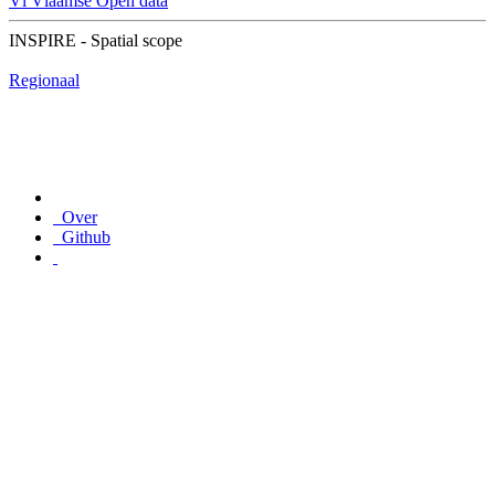
Vl
Vlaamse Open data
INSPIRE - Spatial scope
Regionaal
Over
Github