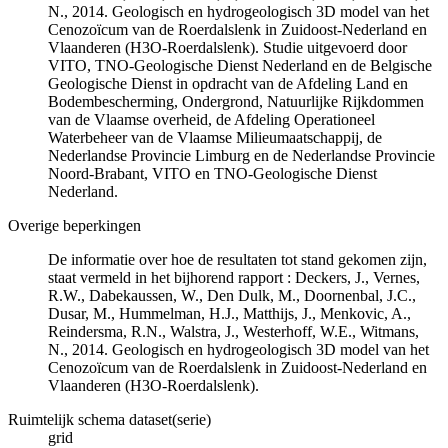
N., 2014. Geologisch en hydrogeologisch 3D model van het
Cenozoïcum van de Roerdalslenk in Zuidoost-Nederland en
Vlaanderen (H3O-Roerdalslenk). Studie uitgevoerd door
VITO, TNO-Geologische Dienst Nederland en de Belgische
Geologische Dienst in opdracht van de Afdeling Land en
Bodembescherming, Ondergrond, Natuurlijke Rijkdommen
van de Vlaamse overheid, de Afdeling Operationeel
Waterbeheer van de Vlaamse Milieumaatschappij, de
Nederlandse Provincie Limburg en de Nederlandse Provincie
Noord-Brabant, VITO en TNO-Geologische Dienst
Nederland.
Overige beperkingen
De informatie over hoe de resultaten tot stand gekomen zijn,
staat vermeld in het bijhorend rapport : Deckers, J., Vernes,
R.W., Dabekaussen, W., Den Dulk, M., Doornenbal, J.C.,
Dusar, M., Hummelman, H.J., Matthijs, J., Menkovic, A.,
Reindersma, R.N., Walstra, J., Westerhoff, W.E., Witmans,
N., 2014. Geologisch en hydrogeologisch 3D model van het
Cenozoïcum van de Roerdalslenk in Zuidoost-Nederland en
Vlaanderen (H3O-Roerdalslenk).
Ruimtelijk schema dataset(serie)
grid