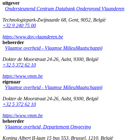
uitgever
Ondersteunend Centrum Databank Ondergrond Vlaanderen
Technologiepark-Zwijnaarde 68
,
Gent
,
9052
,
België
+32 9 240 75 00
https://www.dov.vlaanderen.be
beheerder
Vlaamse overheid - Vlaamse MilieuMaatschappij
Dokter de Moorstraat 24-26
,
Aalst
,
9300
,
België
+32 5 372 62 10
https://www.vmm.be
eigenaar
Vlaamse overheid - Vlaamse MilieuMaatschappij
Dokter de Moorstraat 24-26
,
Aalst
,
9300
,
België
+32 5 372 62 10
https://www.vmm.be
beheerder
Vlaamse overheid, Departement Omgeving
Koning Albert II-laan 15 bus 553
,
Brussel
,
1210
,
België