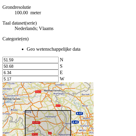
Grondresolutie
100.00 meter
Taal dataset(serie)
Nederlands; Vlaams
Categorie(en)
Geo wetenschappelijke data
N
S
E
W