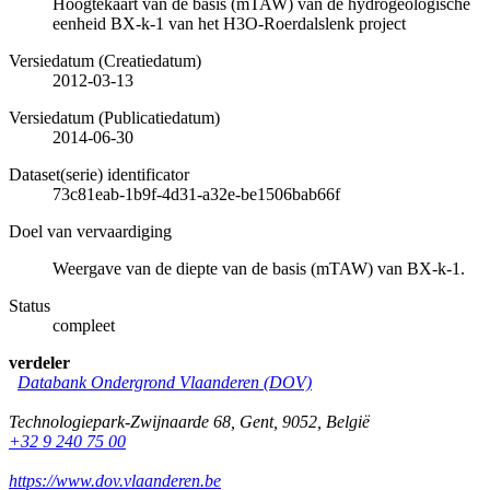
Hoogtekaart van de basis (mTAW) van de hydrogeologische
eenheid BX-k-1 van het H3O-Roerdalslenk project
Versiedatum (Creatiedatum)
2012-03-13
Versiedatum (Publicatiedatum)
2014-06-30
Dataset(serie) identificator
73c81eab-1b9f-4d31-a32e-be1506bab66f
Doel van vervaardiging
Weergave van de diepte van de basis (mTAW) van BX-k-1.
Status
compleet
verdeler
Databank Ondergrond Vlaanderen (DOV)
Technologiepark-Zwijnaarde 68
,
Gent
,
9052
,
België
+32 9 240 75 00
https://www.dov.vlaanderen.be