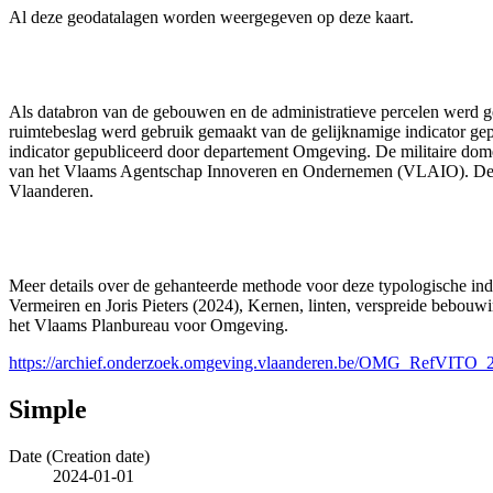
Al deze geodatalagen worden weergegeven op deze kaart.
Als databron van de gebouwen en de administratieve percelen werd g
ruimtebeslag werd gebruik gemaakt van de gelijknamige indicator g
indicator gepubliceerd door departement Omgeving. De militaire domei
van het Vlaams Agentschap Innoveren en Ondernemen (VLAIO). De c
Vlaanderen.
Meer details over de gehanteerde methode voor deze typologische ind
Vermeiren en Joris Pieters (2024), Kernen, linten, verspreide bebou
het Vlaams Planbureau voor Omgeving.
https://archief.onderzoek.omgeving.vlaanderen.be/OMG_RefVIT
Simple
Date (Creation date)
2024-01-01