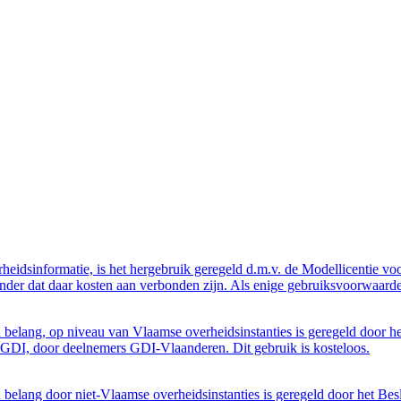
eidsinformatie, is het hergebruik geregeld d.m.v. de Modellicentie voor
nder dat daar kosten aan verbonden zijn. Als enige gebruiksvoorwaarde
belang, op niveau van Vlaamse overheidsinstanties is geregeld door h
GDI, door deelnemers GDI-Vlaanderen. Dit gebruik is kosteloos.
belang door niet-Vlaamse overheidsinstanties is geregeld door het Bes