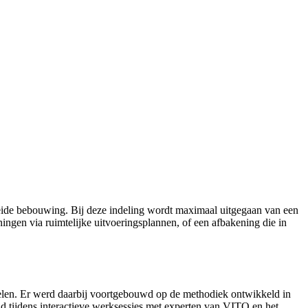
reide bebouwing. Bij deze indeling wordt maximaal uitgegaan van een
ningen via ruimtelijke uitvoeringsplannen, of een afbakening die in
abelen. Er werd daarbij voortgebouwd op de methodiek ontwikkeld in
ld tijdens interactieve werksessies met experten van VITO en het