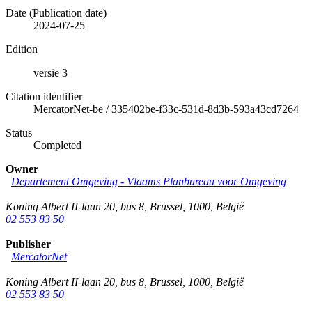
Date (Publication date)
2024-07-25
Edition
versie 3
Citation identifier
MercatorNet-be
/
335402be-f33c-531d-8d3b-593a43cd7264
Status
Completed
Owner
Departement Omgeving - Vlaams Planbureau voor Omgeving
Koning Albert II-laan 20, bus 8
,
Brussel
,
1000
,
België
02 553 83 50
Publisher
MercatorNet
Koning Albert II-laan 20, bus 8
,
Brussel
,
1000
,
België
02 553 83 50