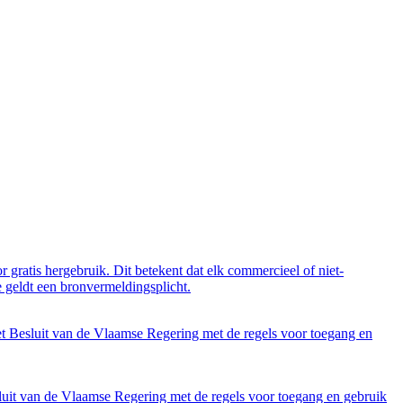
 gratis hergebruik. Dit betekent dat elk commercieel of niet-
 geldt een bronvermeldingsplicht.
et Besluit van de Vlaamse Regering met de regels voor toegang en
luit van de Vlaamse Regering met de regels voor toegang en gebruik