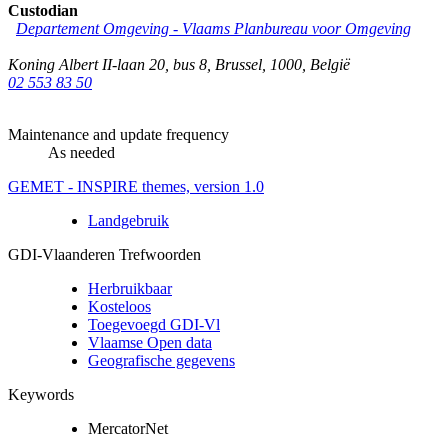
Custodian
Departement Omgeving - Vlaams Planbureau voor Omgeving
Koning Albert II-laan 20, bus 8
,
Brussel
,
1000
,
België
02 553 83 50
Maintenance and update frequency
As needed
GEMET - INSPIRE themes, version 1.0
Landgebruik
GDI-Vlaanderen Trefwoorden
Herbruikbaar
Kosteloos
Toegevoegd GDI-Vl
Vlaamse Open data
Geografische gegevens
Keywords
MercatorNet