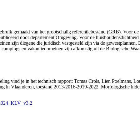
ebruik gemaakt van het grootschalig referentiebestand (GRB). Voor d
epubliceerd door departement Omgeving. Voor de huishoudensdichtheid
nen zijn diegene die juridisch vastgesteld zijn via de gewestplannen. 
ampings en vakantiedomeinen zijn afkomstig uit de Biologische Wa
eling vind je in het technisch rapport: Tomas Crols, Lien Poelmans, L
wing in Vlaanderen, toestand 2013-2016-2019-2022. Morfologische inde
O_2024_KLV_v3.2