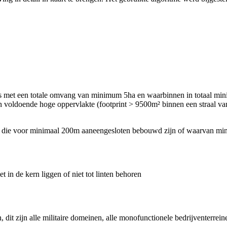
s met een totale omvang van minimum 5ha en waarbinnen in totaal mi
n voldoende hoge oppervlakte (footprint > 9500m² binnen een straal 
kern, die voor minimaal 200m aaneengesloten bebouwd zijn of waarvan m
in de kern liggen of niet tot linten behoren
 dit zijn alle militaire domeinen, alle monofunctionele bedrijventerrei