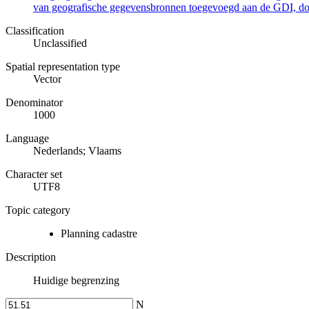
van geografische gegevensbronnen toegevoegd aan de GDI, door
Classification
Unclassified
Spatial representation type
Vector
Denominator
1000
Language
Nederlands; Vlaams
Character set
UTF8
Topic category
Planning cadastre
Description
Huidige begrenzing
N