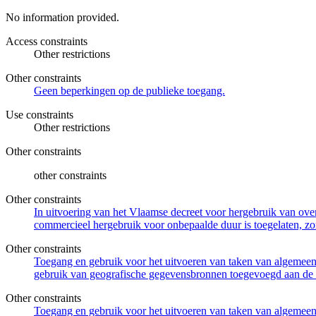
No information provided.
Access constraints
Other restrictions
Other constraints
Geen beperkingen op de publieke toegang.
Use constraints
Other restrictions
Other constraints
other constraints
Other constraints
In uitvoering van het Vlaamse decreet voor hergebruik van overh
commercieel hergebruik voor onbepaalde duur is toegelaten, zo
Other constraints
Toegang en gebruik voor het uitvoeren van taken van algemeen 
gebruik van geografische gegevensbronnen toegevoegd aan de 
Other constraints
Toegang en gebruik voor het uitvoeren van taken van algemeen 