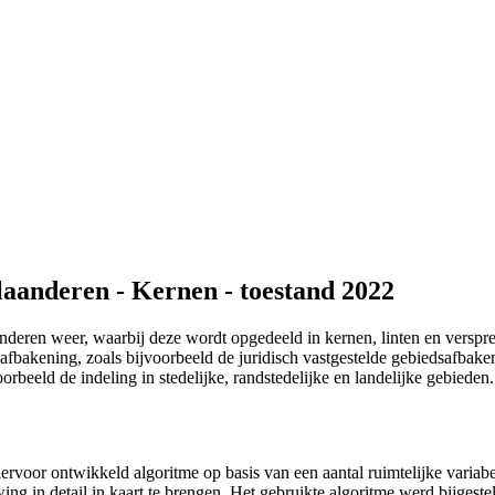
laanderen - Kernen - toestand 2022
nderen weer, waarbij deze wordt opgedeeld in kernen, linten en versp
 afbakening, zoals bijvoorbeeld de juridisch vastgestelde gebiedsafbake
orbeeld de indeling in stedelijke, randstedelijke en landelijke gebieden.
iervoor ontwikkeld algoritme op basis van een aantal ruimtelijke vari
g in detail in kaart te brengen. Het gebruikte algoritme werd bijgeste