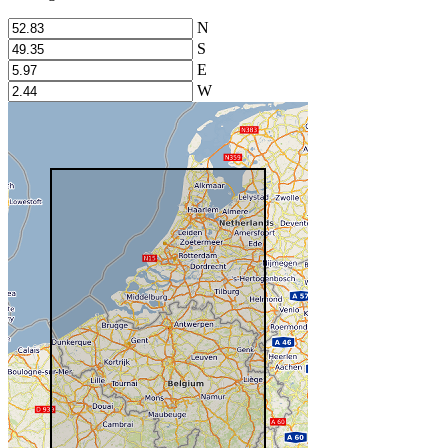
N
S
E
W