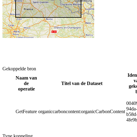
Gekoppelde bron
Iden
Naam van
v
de
Titel van de Dataset
gek
operatie
0040
94da
GetFeature
organiccarboncontent:organicCarbonContent
b58d
4fe9
Type koppeling