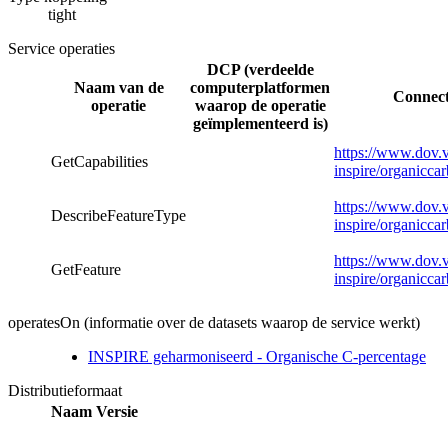
tight
Service operaties
DCP (verdeelde
Naam van de
computerplatformen
Connect
operatie
waarop de operatie
geïmplementeerd is)
https://www.dov.v
GetCapabilities
inspire/organicca
https://www.dov.v
DescribeFeatureType
inspire/organicca
https://www.dov.v
GetFeature
inspire/organicca
operatesOn (informatie over de datasets waarop de service werkt)
INSPIRE geharmoniseerd - Organische C-percentage
Distributieformaat
Naam
Versie