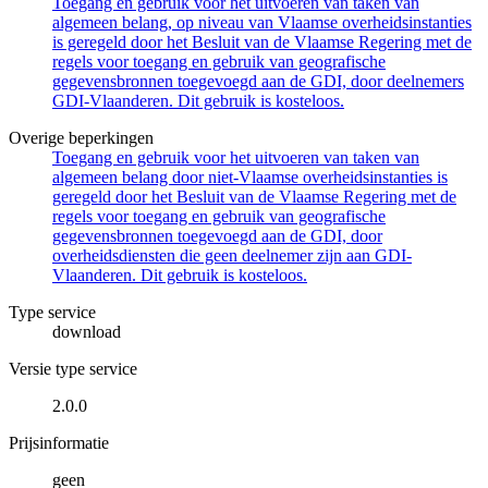
Toegang en gebruik voor het uitvoeren van taken van
algemeen belang, op niveau van Vlaamse overheidsinstanties
is geregeld door het Besluit van de Vlaamse Regering met de
regels voor toegang en gebruik van geografische
gegevensbronnen toegevoegd aan de GDI, door deelnemers
GDI-Vlaanderen. Dit gebruik is kosteloos.
Overige beperkingen
Toegang en gebruik voor het uitvoeren van taken van
algemeen belang door niet-Vlaamse overheidsinstanties is
geregeld door het Besluit van de Vlaamse Regering met de
regels voor toegang en gebruik van geografische
gegevensbronnen toegevoegd aan de GDI, door
overheidsdiensten die geen deelnemer zijn aan GDI-
Vlaanderen. Dit gebruik is kosteloos.
Type service
download
Versie type service
2.0.0
Prijsinformatie
geen