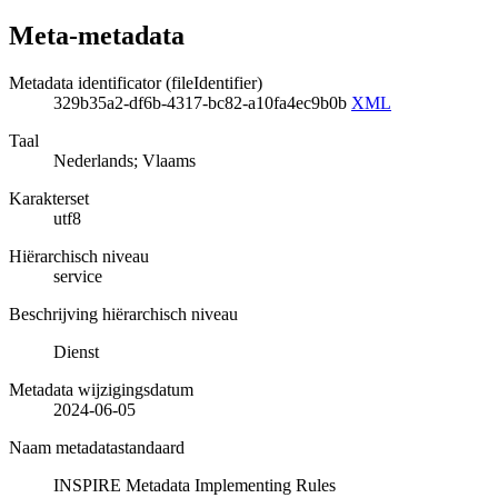
Meta-metadata
Metadata identificator (fileIdentifier)
329b35a2-df6b-4317-bc82-a10fa4ec9b0b
XML
Taal
Nederlands; Vlaams
Karakterset
utf8
Hiërarchisch niveau
service
Beschrijving hiërarchisch niveau
Dienst
Metadata wijzigingsdatum
2024-06-05
Naam metadatastandaard
INSPIRE Metadata Implementing Rules