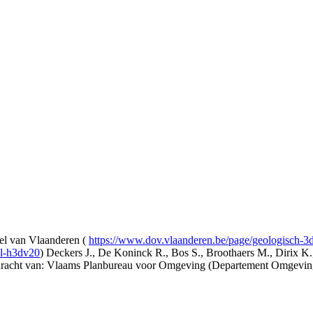
l van Vlaanderen (
https://www.dov.vlaanderen.be/page/geologisch-
el-h3dv20
) Deckers J., De Koninck R., Bos S., Broothaers M., Dirix K.
opdracht van: Vlaams Planbureau voor Omgeving (Departement Omgev