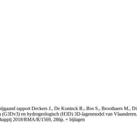
t bijgaand rapport Deckers J., De Koninck R., Bos S., Broothaers M., Di
 (G3Dv3) en hydrogeologisch (H3D) 3D-lagenmodel van Vlaanderen. S
appij 2018/RMA/R/1569, 286p. + bijlagen