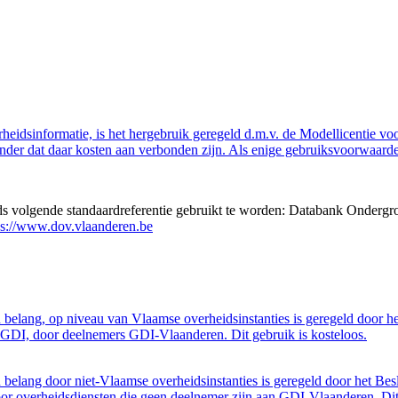
eidsinformatie, is het hergebruik geregeld d.m.v. de Modellicentie voor
nder dat daar kosten aan verbonden zijn. Als enige gebruiksvoorwaarde
eds volgende standaardreferentie gebruikt te worden: Databank Ondergr
ps://www.dov.vlaanderen.be
belang, op niveau van Vlaamse overheidsinstanties is geregeld door h
GDI, door deelnemers GDI-Vlaanderen. Dit gebruik is kosteloos.
belang door niet-Vlaamse overheidsinstanties is geregeld door het Bes
 overheidsdiensten die geen deelnemer zijn aan GDI-Vlaanderen. Dit 