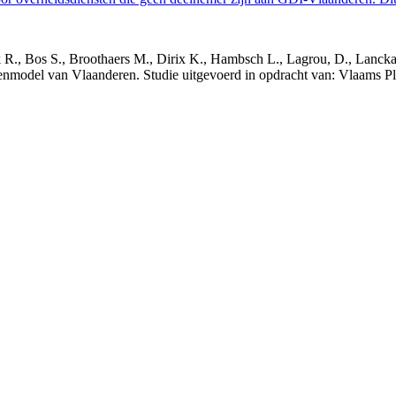
nck R., Bos S., Broothaers M., Dirix K., Hambsch L., Lagrou, D., Lanck
nmodel van Vlaanderen. Studie uitgevoerd in opdracht van: Vlaams