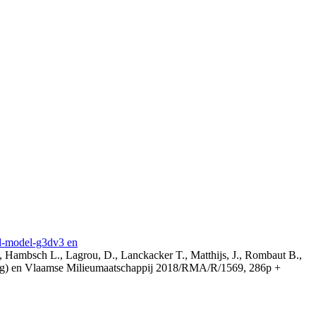
3d-model-g3dv3 en
, Hambsch L., Lagrou, D., Lanckacker T., Matthijs, J., Rombaut B.,
ing) en Vlaamse Milieumaatschappij 2018/RMA/R/1569, 286p +