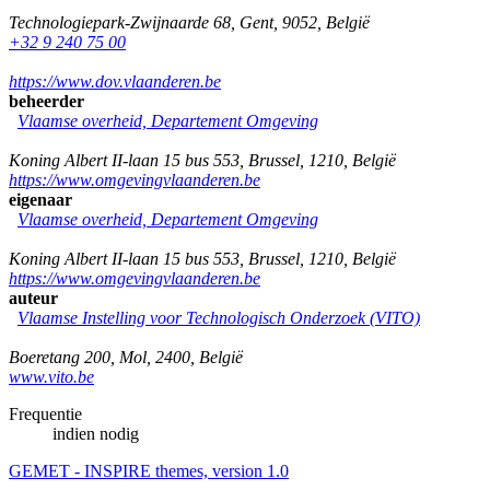
Technologiepark-Zwijnaarde 68
,
Gent
,
9052
,
België
+32 9 240 75 00
https://www.dov.vlaanderen.be
beheerder
Vlaamse overheid, Departement Omgeving
Koning Albert II-laan 15 bus 553
,
Brussel
,
1210
,
België
https://www.omgevingvlaanderen.be
eigenaar
Vlaamse overheid, Departement Omgeving
Koning Albert II-laan 15 bus 553
,
Brussel
,
1210
,
België
https://www.omgevingvlaanderen.be
auteur
Vlaamse Instelling voor Technologisch Onderzoek (VITO)
Boeretang 200
,
Mol
,
2400
,
België
www.vito.be
Frequentie
indien nodig
GEMET - INSPIRE themes, version 1.0