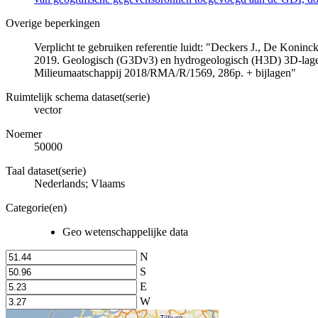
Overige beperkingen
Verplicht te gebruiken referentie luidt: "Deckers J., De Koni
2019. Geologisch (G3Dv3) en hydrogeologisch (H3D) 3D-lage
Milieumaatschappij 2018/RMA/R/1569, 286p. + bijlagen"
Ruimtelijk schema dataset(serie)
vector
Noemer
50000
Taal dataset(serie)
Nederlands; Vlaams
Categorie(en)
Geo wetenschappelijke data
N
S
E
W