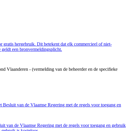
 gratis hergebruik. Dit betekent dat elk commercieel of niet-
 geldt een bronvermeldingsplicht.
ond Vlaanderen - (vermelding van de beheerder en de specifieke
et Besluit van de Vlaamse Regering met de regels voor toegang en
luit van de Vlaamse Regering met de regels voor toegang en gebruik
gebruik is kosteloos.