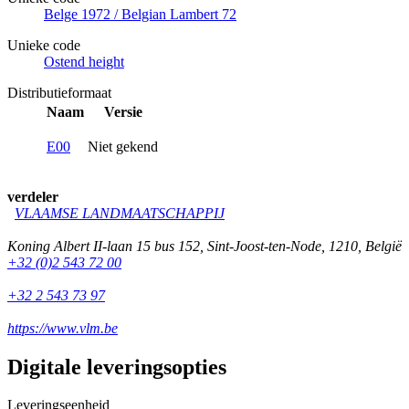
Belge 1972 / Belgian Lambert 72
Unieke code
Ostend height
Distributieformaat
Naam
Versie
E00
Niet gekend
verdeler
VLAAMSE LANDMAATSCHAPPIJ
Koning Albert II-laan 15 bus 152
,
Sint-Joost-ten-Node
,
1210
,
België
+32 (0)2 543 72 00
+32 2 543 73 97
https://www.vlm.be
Digitale leveringsopties
Leveringseenheid