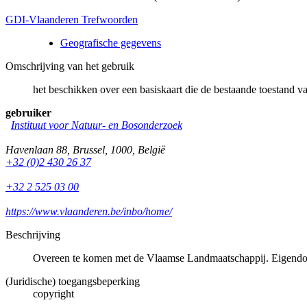
GDI-Vlaanderen Trefwoorden
Geografische gegevens
Omschrijving van het gebruik
het beschikken over een basiskaart die de bestaande toestand v
gebruiker
Instituut voor Natuur- en Bosonderzoek
Havenlaan 88
,
Brussel
,
1000
,
België
+32 (0)2 430 26 37
+32 2 525 03 00
https://www.vlaanderen.be/inbo/home/
Beschrijving
Overeen te komen met de Vlaamse Landmaatschappij. Eigendo
(Juridische) toegangsbeperking
copyright