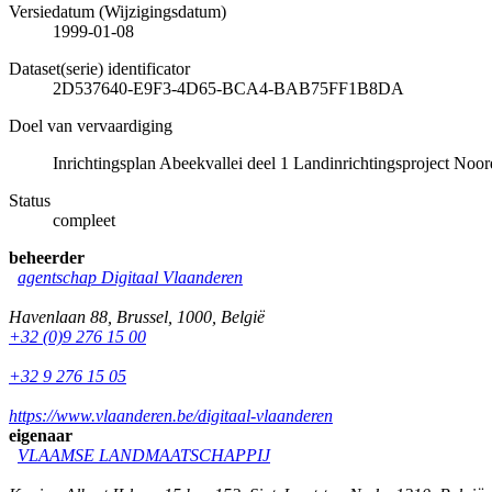
Versiedatum (Wijzigingsdatum)
1999-01-08
Dataset(serie) identificator
2D537640-E9F3-4D65-BCA4-BAB75FF1B8DA
Doel van vervaardiging
Inrichtingsplan Abeekvallei deel 1 Landinrichtingsproject No
Status
compleet
beheerder
agentschap Digitaal Vlaanderen
Havenlaan 88
,
Brussel
,
1000
,
België
+32 (0)9 276 15 00
+32 9 276 15 05
https://www.vlaanderen.be/digitaal-vlaanderen
eigenaar
VLAAMSE LANDMAATSCHAPPIJ