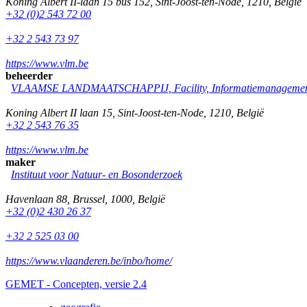
Koning Albert II-laan 15 bus 152
,
Sint-Joost-ten-Node
,
1210
,
België
+32 (0)2 543 72 00
+32 2 543 73 97
https://www.vlm.be
beheerder
VLAAMSE LANDMAATSCHAPPIJ, Facility, Informatiemanagement
Koning Albert II laan 15
,
Sint-Joost-ten-Node
,
1210
,
België
+32 2 543 76 35
https://www.vlm.be
maker
Instituut voor Natuur- en Bosonderzoek
Havenlaan 88
,
Brussel
,
1000
,
België
+32 (0)2 430 26 37
+32 2 525 03 00
https://www.vlaanderen.be/inbo/home/
GEMET - Concepten, versie 2.4