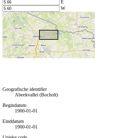
E
W
Geografische identifier
Abeekvallei (Bocholt)
Begindatum
1900-01-01
Einddatum
1900-01-01
Unieke code