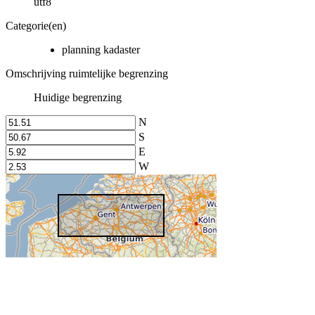
utf8
Categorie(en)
planning kadaster
Omschrijving ruimtelijke begrenzing
Huidige begrenzing
N
S
E
W