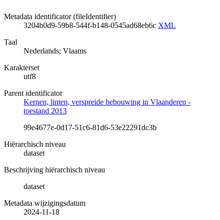
Metadata identificator (fileIdentifier)
3204b0d9-59b8-544f-b148-0545ad68eb6c
XML
Taal
Nederlands; Vlaams
Karakterset
utf8
Parent identificator
Kernen, linten, verspreide bebouwing in Vlaanderen -
toestand 2013
99e4677e-0d17-51c6-81d6-53e22291dc3b
Hiërarchisch niveau
dataset
Beschrijving hiërarchisch niveau
dataset
Metadata wijzigingsdatum
2024-11-18