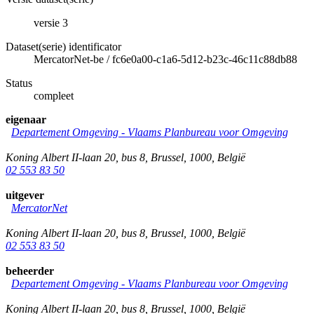
versie 3
Dataset(serie) identificator
MercatorNet-be
/
fc6e0a00-c1a6-5d12-b23c-46c11c88db88
Status
compleet
eigenaar
Departement Omgeving - Vlaams Planbureau voor Omgeving
Koning Albert II-laan 20, bus 8
,
Brussel
,
1000
,
België
02 553 83 50
uitgever
MercatorNet
Koning Albert II-laan 20, bus 8
,
Brussel
,
1000
,
België
02 553 83 50
beheerder
Departement Omgeving - Vlaams Planbureau voor Omgeving
Koning Albert II-laan 20, bus 8
,
Brussel
,
1000
,
België