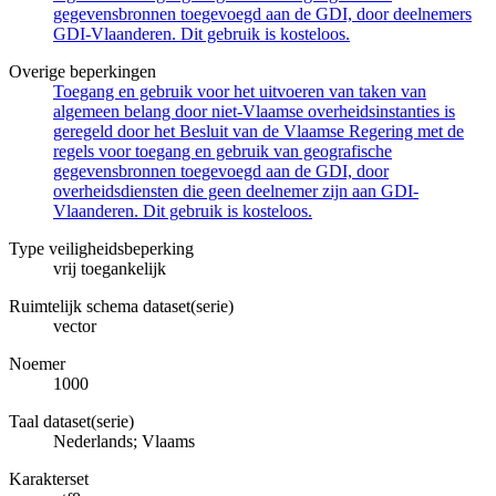
gegevensbronnen toegevoegd aan de GDI, door deelnemers
GDI-Vlaanderen. Dit gebruik is kosteloos.
Overige beperkingen
Toegang en gebruik voor het uitvoeren van taken van
algemeen belang door niet-Vlaamse overheidsinstanties is
geregeld door het Besluit van de Vlaamse Regering met de
regels voor toegang en gebruik van geografische
gegevensbronnen toegevoegd aan de GDI, door
overheidsdiensten die geen deelnemer zijn aan GDI-
Vlaanderen. Dit gebruik is kosteloos.
Type veiligheidsbeperking
vrij toegankelijk
Ruimtelijk schema dataset(serie)
vector
Noemer
1000
Taal dataset(serie)
Nederlands; Vlaams
Karakterset