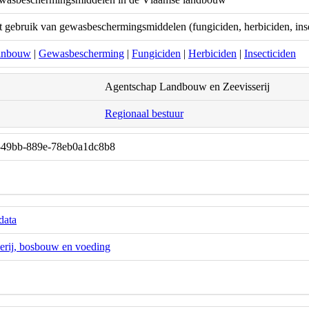
t gebruik van gewasbeschermingsmiddelen (fungiciden, herbiciden, in
inbouw
|
Gewasbescherming
|
Fungiciden
|
Herbiciden
|
Insecticiden
Agentschap Landbouw en Zeevisserij
Regionaal bestuur
-49bb-889e-78eb0a1dc8b8
data
erij, bosbouw en voeding