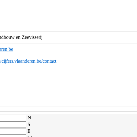
dbouw en Zeevisserij
eren.be
wcijfers.vlaanderen.be/contact
N
S
E