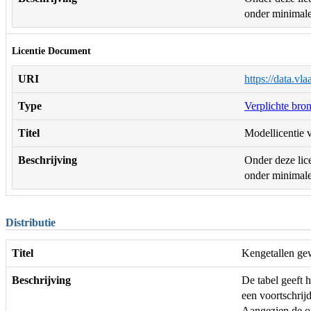
onder minimale 
Licentie Document
URI
https://data.vl
Type
Verplichte bro
Titel
Modellicentie v
Beschrijving
Onder deze lice
onder minimale 
Distributie
Titel
Kengetallen ge
Beschrijving
De tabel geeft 
een voortschrij
Aangezien de op