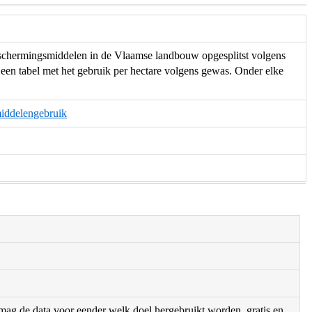
beschermingsmiddelen in de Vlaamse landbouw opgesplitst volgens
 een tabel met het gebruik per hectare volgens gewas. Onder elke
middelengebruik
r mag de data voor eender welk doel hergebruikt worden, gratis en