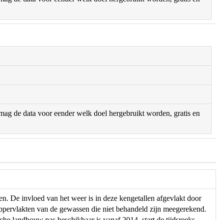
r mag de data voor eender welk doel hergebruikt worden, gratis en
. De invloed van het weer is in deze kengetallen afgevlakt door
ppervlakten van de gewassen die niet behandeld zijn meegerekend.
sche landbouw pas beschikbaar is vanaf 2014, start de tijdsreeks