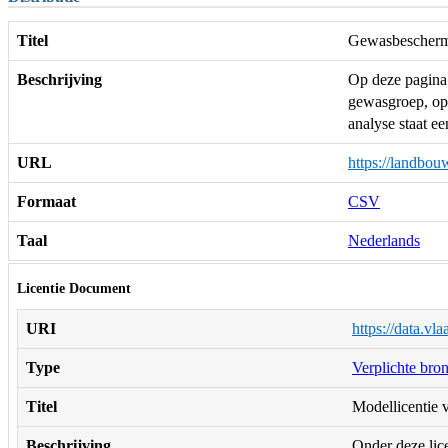
Titel
Gewasbescherm
Beschrijving
Op deze pagina 
gewasgroep, opg
analyse staat e
URL
https://landbo
Formaat
CSV
Taal
Nederlands
Licentie Document
URI
https://data.vl
Type
Verplichte bro
Titel
Modellicentie v
Beschrijving
Onder deze lice