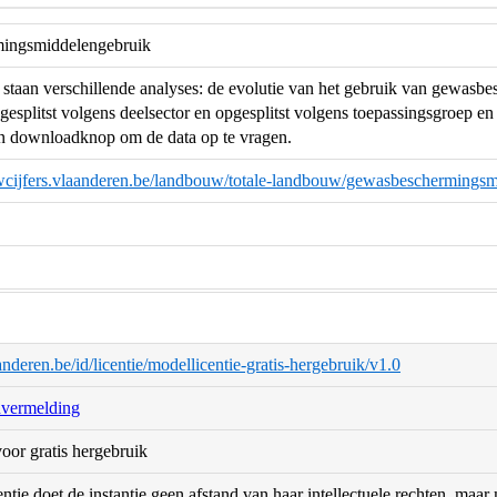
ingsmiddelengebruik
staan verschillende analyses: de evolutie van het gebruik van gewas
esplitst volgens deelsector en opgesplitst volgens toepassingsgroep en
en downloadknop om de data op te vragen.
uwcijfers.vlaanderen.be/landbouw/totale-landbouw/gewasbeschermings
aanderen.be/id/licentie/modellicentie-gratis-hergebruik/v1.0
nvermelding
oor gratis hergebruik
ntie doet de instantie geen afstand van haar intellectuele rechten, maa