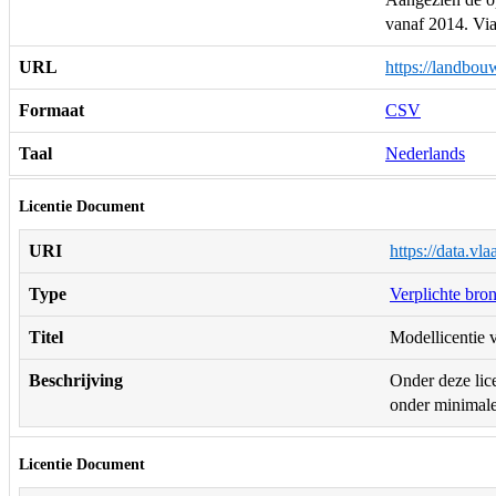
vanaf 2014. Via
URL
https://landbo
Formaat
CSV
Taal
Nederlands
Licentie Document
URI
https://data.vl
Type
Verplichte bro
Titel
Modellicentie v
Beschrijving
Onder deze lice
onder minimale 
Licentie Document