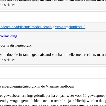
restricties.
aanderen.be/id/licentie/modellicentie-gratis-hergebruik/v1.0
nvermelding
oor gratis hergebruik
ntie doet de instantie geen afstand van haar intellectuele rechten, maa
restricties.
wasbeschermingsgebruik in de Vlaamse landbouw
het gewasbeschermingsgebruik per ha en jaar weer voor 15 gewasgroepen
dend gewogen gemiddelde te nemen over drie jaar. Hierbij worden de o
deling van de producten of ze al dan niet toegelaten zijn in de biologi