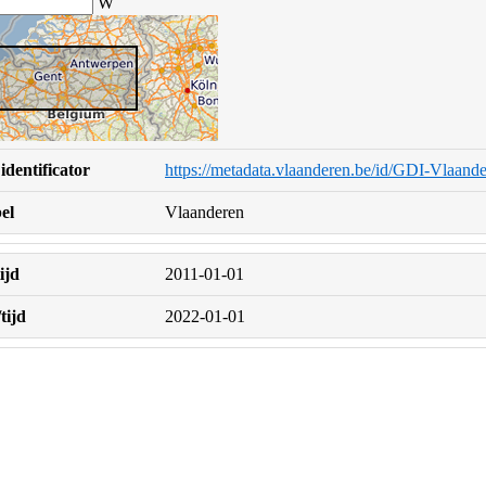
W
identificator
https://metadata.vlaanderen.be/id/GDI-Vlaan
el
Vlaanderen
ijd
2011-01-01
tijd
2022-01-01