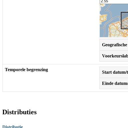
Geografische 
Voorkeurslab
Temporele begrenzing
Start datum/t
Einde datum/
Distributies
Distributie