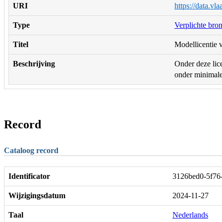
URI
https://data.vl
Type
Verplichte bro
Titel
Modellicentie v
Beschrijving
Onder deze lice
onder minimale 
Record
Cataloog record
Identificator
3126bed0-5f76
Wijzigingsdatum
2024-11-27
Taal
Nederlands