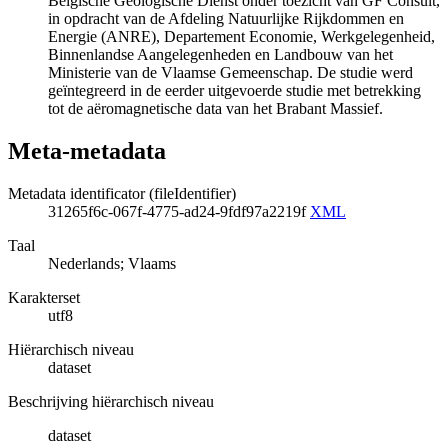
Belgische Geologische Dienst onder toezicht van GF Consult,
in opdracht van de Afdeling Natuurlijke Rijkdommen en
Energie (ANRE), Departement Economie, Werkgelegenheid,
Binnenlandse Aangelegenheden en Landbouw van het
Ministerie van de Vlaamse Gemeenschap. De studie werd
geïntegreerd in de eerder uitgevoerde studie met betrekking
tot de aëromagnetische data van het Brabant Massief.
Meta-metadata
Metadata identificator (fileIdentifier)
31265f6c-067f-4775-ad24-9fdf97a2219f
XML
Taal
Nederlands; Vlaams
Karakterset
utf8
Hiërarchisch niveau
dataset
Beschrijving hiërarchisch niveau
dataset