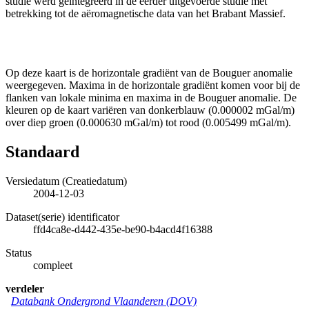
studie werd geïntegreerd in de eerder uitgevoerde studie met
betrekking tot de aëromagnetische data van het Brabant Massief.
Op deze kaart is de horizontale gradiënt van de Bouguer anomalie
weergegeven. Maxima in de horizontale gradiënt komen voor bij de
flanken van lokale minima en maxima in de Bouguer anomalie. De
kleuren op de kaart variëren van donkerblauw (0.000002 mGal/m)
over diep groen (0.000630 mGal/m) tot rood (0.005499 mGal/m).
Standaard
Versiedatum (Creatiedatum)
2004-12-03
Dataset(serie) identificator
ffd4ca8e-d442-435e-be90-b4acd4f16388
Status
compleet
verdeler
Databank Ondergrond Vlaanderen (DOV)