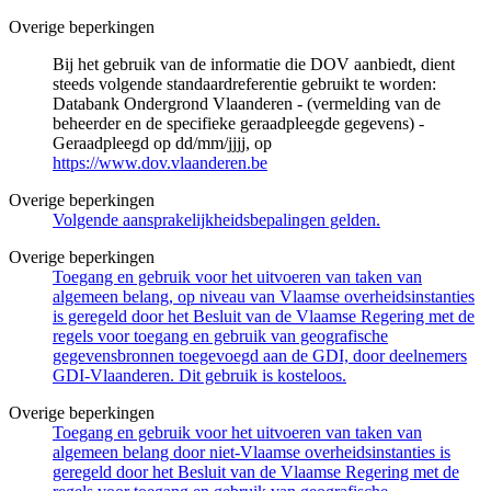
Overige beperkingen
Bij het gebruik van de informatie die DOV aanbiedt, dient
steeds volgende standaardreferentie gebruikt te worden:
Databank Ondergrond Vlaanderen - (vermelding van de
beheerder en de specifieke geraadpleegde gegevens) -
Geraadpleegd op dd/mm/jjjj, op
https://www.dov.vlaanderen.be
Overige beperkingen
Volgende aansprakelijkheidsbepalingen gelden.
Overige beperkingen
Toegang en gebruik voor het uitvoeren van taken van
algemeen belang, op niveau van Vlaamse overheidsinstanties
is geregeld door het Besluit van de Vlaamse Regering met de
regels voor toegang en gebruik van geografische
gegevensbronnen toegevoegd aan de GDI, door deelnemers
GDI-Vlaanderen. Dit gebruik is kosteloos.
Overige beperkingen
Toegang en gebruik voor het uitvoeren van taken van
algemeen belang door niet-Vlaamse overheidsinstanties is
geregeld door het Besluit van de Vlaamse Regering met de