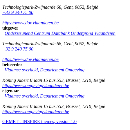
Technologiepark-Zwijnaarde 68
,
Gent
,
9052
,
België
+32 9 240 75 00
https://www.dov.vlaanderen.be
uitgever
Ondersteunend Centrum Databank Ondergrond Vlaanderen
Technologiepark-Zwijnaarde 68
,
Gent
,
9052
,
België
+32 9 240 75 00
https://www.dov.vlaanderen.be
beheerder
Vlaamse overheid, Departement Omgeving
Koning Albert II-laan 15 bus 553
,
Brussel
,
1210
,
België
https://www.omgevingvlaanderen.be
eigenaar
Vlaamse overheid, Departement Omgeving
Koning Albert II-laan 15 bus 553
,
Brussel
,
1210
,
België
https://www.omgevingvlaanderen.be
GEMET - INSPIRE themes, version 1.0