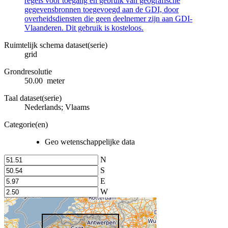
regels voor toegang en gebruik van geografische
gegevensbronnen toegevoegd aan de GDI, door
overheidsdiensten die geen deelnemer zijn aan GDI-
Vlaanderen. Dit gebruik is kosteloos.
Ruimtelijk schema dataset(serie)
grid
Grondresolutie
50.00 meter
Taal dataset(serie)
Nederlands; Vlaams
Categorie(en)
Geo wetenschappelijke data
N
S
E
W