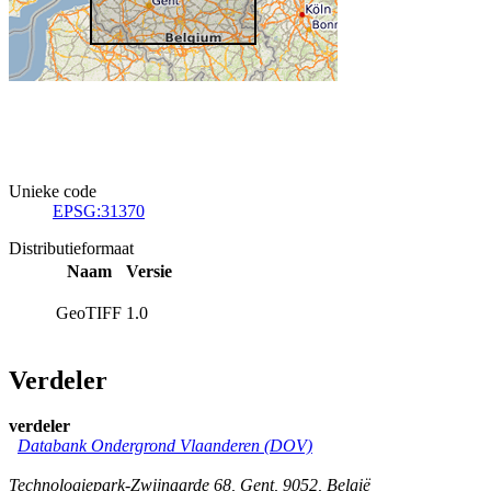
Unieke code
EPSG:31370
Distributieformaat
Naam
Versie
GeoTIFF
1.0
Verdeler
verdeler
Databank Ondergrond Vlaanderen (DOV)
Technologiepark-Zwijnaarde 68
,
Gent
,
9052
,
België