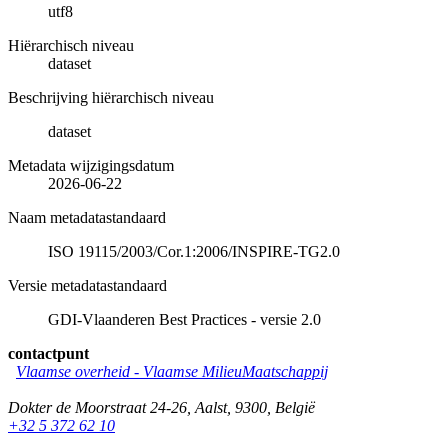
utf8
Hiërarchisch niveau
dataset
Beschrijving hiërarchisch niveau
dataset
Metadata wijzigingsdatum
2026-06-22
Naam metadatastandaard
ISO 19115/2003/Cor.1:2006/INSPIRE-TG2.0
Versie metadatastandaard
GDI-Vlaanderen Best Practices - versie 2.0
contactpunt
Vlaamse overheid - Vlaamse MilieuMaatschappij
Dokter de Moorstraat 24-26
,
Aalst
,
9300
,
België
+32 5 372 62 10