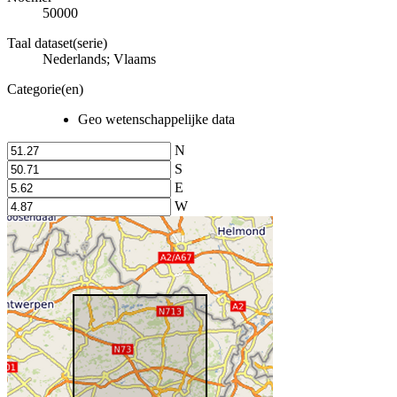
50000
Taal dataset(serie)
Nederlands; Vlaams
Categorie(en)
Geo wetenschappelijke data
N
S
E
W