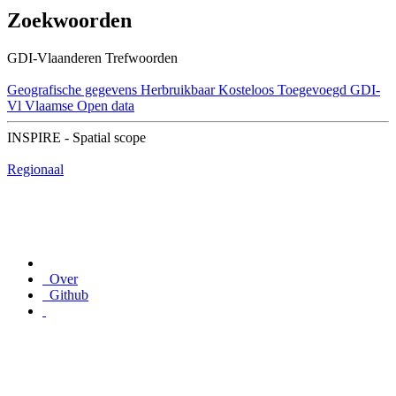
Zoekwoorden
GDI-Vlaanderen Trefwoorden
Geografische gegevens
Herbruikbaar
Kosteloos
Toegevoegd GDI-
Vl
Vlaamse Open data
INSPIRE - Spatial scope
Regionaal
Over
Github