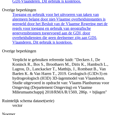
GDI-Vlaanderen. Dit gebruik is kosteloos.
Overige beperkingen
Toegang en gebruik voor het uitvoeren van taken van
algemeen belang door niet-Vlaamse overheidsinstanties is
geregeld door het Besluit van de Vlaamse Regering met de
regels voor toegang en gebruik van geografische
gegevensbronnen toegevoegd aan de GDI, door
overheidsdiensten die geen deelnemer zijn aan GDI-
Vlaanderen. Dit gebruik is kosteloos.
Overige beperkingen
Verplicht te gebruiken referentie luidt: "Deckers J., De
Koninck R., Bos S., Broothaers M., Dirix K., Hambsch L.,
Lagrou, D., Lanckacker T., Matthijs, J., Rombaut B., Van
Baelen K. & Van Haren T., 2019. Geologisch (G3Dv3) en
hydrogeologisch (H3D) 3D-lagenmodel van Vlaanderen.
Studie uitgevoerd in opdracht van: Vlaams Planbureau voor
Omgeving (Departement Omgeving) en Vlaamse
Milieumaatschappij 2018/RMA/R/1569, 286p. + bijlagen"
Ruimtelijk schema dataset(serie)
vector
Noemer