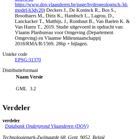
https://www.dov.vlaanderen.be/page/hydrogeologisch-3d-
model-h3dv20
) Deckers J., De Koninck R., Bos S.,
Broothaers M., Dirix K., Hambsch L., Lagrou, D.,
Lanckacker T., Matthijs, J., Rombaut B., Van Baelen K. &
Van Haren T., 2019. Studie uitgevoerd in opdracht van:
Vlaams Planbureau voor Omgeving (Departement
Omgeving) en Vlaamse Milieumaatschappij
2018/RMA/R/1569, 286p + bijlagen.
Unieke code
EPSG:31370
Distributieformaat
Naam
Versie
GML
3.2
Verdeler
verdeler
Databank Ondergrond Vlaanderen (DOV)
Technologiepark-Zwijnaarde 68
,
Gent
,
9052
,
België