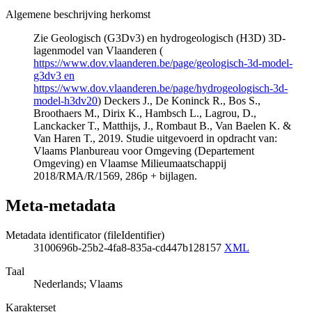
Algemene beschrijving herkomst
Zie Geologisch (G3Dv3) en hydrogeologisch (H3D) 3D-
lagenmodel van Vlaanderen (
https://www.dov.vlaanderen.be/page/geologisch-3d-model-
g3dv3 en
https://www.dov.vlaanderen.be/page/hydrogeologisch-3d-
model-h3dv20
) Deckers J., De Koninck R., Bos S.,
Broothaers M., Dirix K., Hambsch L., Lagrou, D.,
Lanckacker T., Matthijs, J., Rombaut B., Van Baelen K. &
Van Haren T., 2019. Studie uitgevoerd in opdracht van:
Vlaams Planbureau voor Omgeving (Departement
Omgeving) en Vlaamse Milieumaatschappij
2018/RMA/R/1569, 286p + bijlagen.
Meta-metadata
Metadata identificator (fileIdentifier)
3100696b-25b2-4fa8-835a-cd447b128157
XML
Taal
Nederlands; Vlaams
Karakterset