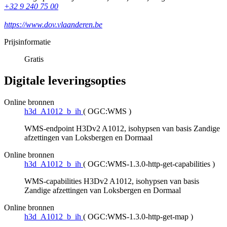
+32 9 240 75 00
https://www.dov.vlaanderen.be
Prijsinformatie
Gratis
Digitale leveringsopties
Online bronnen
h3d_A1012_b_ih
(
OGC:WMS
)
WMS-endpoint H3Dv2 A1012, isohypsen van basis Zandige
afzettingen van Loksbergen en Dormaal
Online bronnen
h3d_A1012_b_ih
(
OGC:WMS-1.3.0-http-get-capabilities
)
WMS-capabilities H3Dv2 A1012, isohypsen van basis
Zandige afzettingen van Loksbergen en Dormaal
Online bronnen
h3d_A1012_b_ih
(
OGC:WMS-1.3.0-http-get-map
)