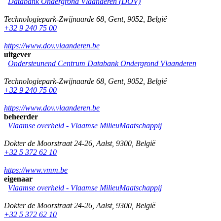
Databank Ondergrond Vlaanderen (DOV)
Technologiepark-Zwijnaarde 68
,
Gent
,
9052
,
België
+32 9 240 75 00
https://www.dov.vlaanderen.be
uitgever
Ondersteunend Centrum Databank Ondergrond Vlaanderen
Technologiepark-Zwijnaarde 68
,
Gent
,
9052
,
België
+32 9 240 75 00
https://www.dov.vlaanderen.be
beheerder
Vlaamse overheid - Vlaamse MilieuMaatschappij
Dokter de Moorstraat 24-26
,
Aalst
,
9300
,
België
+32 5 372 62 10
https://www.vmm.be
eigenaar
Vlaamse overheid - Vlaamse MilieuMaatschappij
Dokter de Moorstraat 24-26
,
Aalst
,
9300
,
België
+32 5 372 62 10