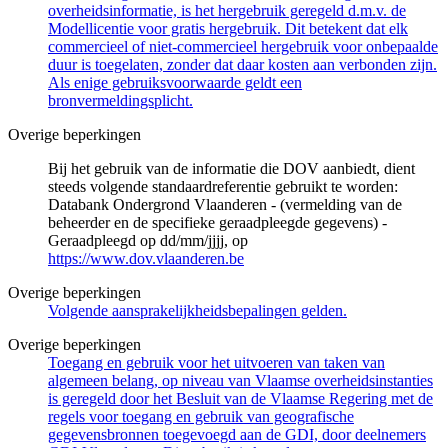
overheidsinformatie, is het hergebruik geregeld d.m.v. de
Modellicentie voor gratis hergebruik. Dit betekent dat elk
commercieel of niet-commercieel hergebruik voor onbepaalde
duur is toegelaten, zonder dat daar kosten aan verbonden zijn.
Als enige gebruiksvoorwaarde geldt een
bronvermeldingsplicht.
Overige beperkingen
Bij het gebruik van de informatie die DOV aanbiedt, dient
steeds volgende standaardreferentie gebruikt te worden:
Databank Ondergrond Vlaanderen - (vermelding van de
beheerder en de specifieke geraadpleegde gegevens) -
Geraadpleegd op dd/mm/jjjj, op
https://www.dov.vlaanderen.be
Overige beperkingen
Volgende aansprakelijkheidsbepalingen gelden.
Overige beperkingen
Toegang en gebruik voor het uitvoeren van taken van
algemeen belang, op niveau van Vlaamse overheidsinstanties
is geregeld door het Besluit van de Vlaamse Regering met de
regels voor toegang en gebruik van geografische
gegevensbronnen toegevoegd aan de GDI, door deelnemers