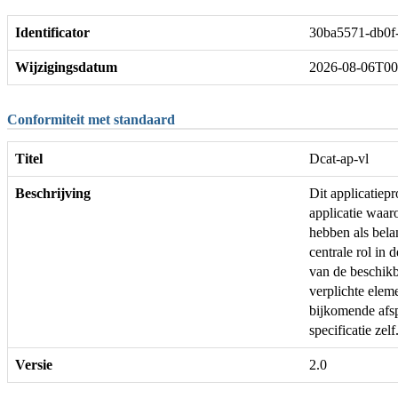
Identificator
30ba5571-db0f
Wijzigingsdatum
2026-08-06T00
Conformiteit met standaard
Titel
Dcat-ap-vl
Beschrijving
Dit applicatie
applicatie waar
hebben als bela
centrale rol in 
van de beschikb
verplichte ele
bijkomende afs
specificatie zelf
Versie
2.0