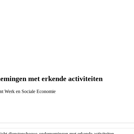
emingen met erkende activiteiten
ent Werk en Sociale Economie
cht dienstencheque-ondernemingen met erkende activiteiten