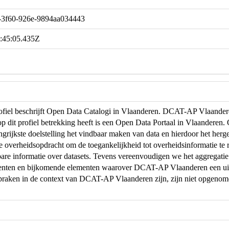
-3f60-926e-9894aa034443
:45:05.435Z
profiel beschrijft Open Data Catalogi in Vlaanderen. DCAT-AP Vlaand
op dit profiel betrekking heeft is een Open Data Portaal in Vlaanderen
ngrijkste doelstelling het vindbaar maken van data en hierdoor het herg
de overheidsopdracht om de toegankelijkheid tot overheidsinformatie te r
are informatie over datasets. Tevens vereenvoudigen we het aggregati
menten en bijkomende elementen waarover DCAT-AP Vlaanderen een uit
praken in de context van DCAT-AP Vlaanderen zijn, zijn niet opgeno
.