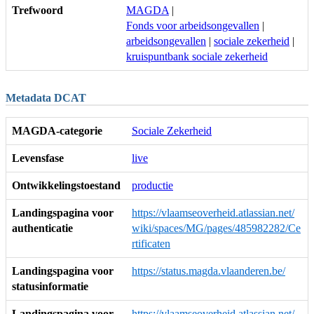
Trefwoord
MAGDA
|
Fonds voor arbeidsongevallen
|
arbeidsongevallen
|
sociale zekerheid
|
kruispuntbank sociale zekerheid
Metadata DCAT
MAGDA-categorie
Sociale Zekerheid
Levensfase
live
Ontwikkelingstoestand
productie
Landingspagina voor
https://vlaamseoverheid.atlassian.net/
authenticatie
wiki/spaces/MG/pages/485982282/Ce
rtificaten
Landingspagina voor
https://status.magda.vlaanderen.be/
statusinformatie
Landingspagina voor
https://vlaamseoverheid.atlassian.net/