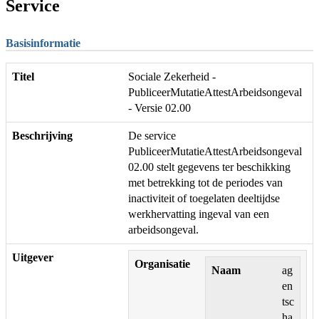
Service
Basisinformatie
Titel
Sociale Zekerheid -
PubliceerMutatieAttestArbeidsongeval
- Versie 02.00
Beschrijving
De service
PubliceerMutatieAttestArbeidsongeval
02.00 stelt gegevens ter beschikking
met betrekking tot de periodes van
inactiviteit of toegelaten deeltijdse
werkhervatting ingeval van een
arbeidsongeval.
Uitgever
Organisatie
Naam
ag
en
tsc
ha