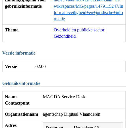
gebruiksinformatie
wiki/spaces/MG/pages/1479115247/In
formatieveiligheid+en+juridische+info
rmatie
Thema
Overheid en publieke sector
|
Gezondheid
Versie informatie
Versie
02.00
Gebruiksinformatie
Naam
MAGDA Service Desk
Contactpunt
Organisatienaam
agentschap Digitaal Vlaanderen
Adres
Straat en
Havenlaan 88