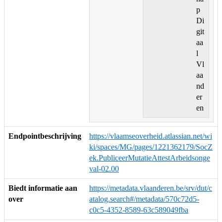
p
Di
git
aa
l
Vl
aa
nd
er
en
Endpointbeschrijving
https://vlaamseoverheid.atlassian.net/wi
ki/spaces/MG/pages/1221362179/SocZ
ek.PubliceerMutatieAttestArbeidsonge
val-02.00
Biedt informatie aan
https://metadata.vlaanderen.be/srv/dut/c
over
atalog.search#/metadata/570c72d5-
c0c5-4352-8589-63c589049fba