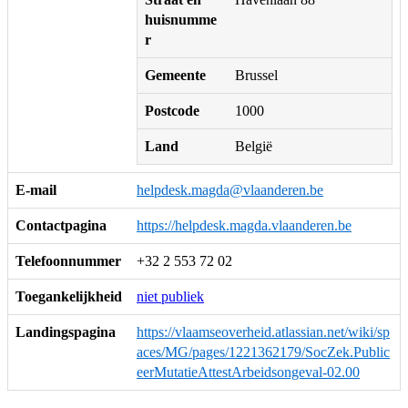
huisnumme
r
Gemeente
Brussel
Postcode
1000
Land
België
E-mail
helpdesk.magda@vlaanderen.be
Contactpagina
https://helpdesk.magda.vlaanderen.be
Telefoonnummer
+32 2 553 72 02
Toegankelijkheid
niet publiek
Landingspagina
https://vlaamseoverheid.atlassian.net/wiki/sp
aces/MG/pages/1221362179/SocZek.Public
eerMutatieAttestArbeidsongeval-02.00