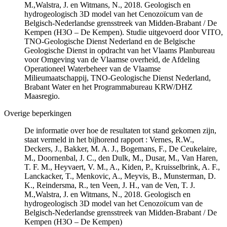
M.,Walstra, J. en Witmans, N., 2018. Geologisch en
hydrogeologisch 3D model van het Cenozoïcum van de
Belgisch-Nederlandse grensstreek van Midden-Brabant / De
Kempen (H3O – De Kempen). Studie uitgevoerd door VITO,
TNO-Geologische Dienst Nederland en de Belgische
Geologische Dienst in opdracht van het Vlaams Planbureau
voor Omgeving van de Vlaamse overheid, de Afdeling
Operationeel Waterbeheer van de Vlaamse
Milieumaatschappij, TNO-Geologische Dienst Nederland,
Brabant Water en het Programmabureau KRW/DHZ
Maasregio.
Overige beperkingen
De informatie over hoe de resultaten tot stand gekomen zijn,
staat vermeld in het bijhorend rapport : Vernes, R.W.,
Deckers, J., Bakker, M. A. J., Bogemans, F., De Ceukelaire,
M., Doornenbal, J. C., den Dulk, M., Dusar, M., Van Haren,
T. F. M., Heyvaert, V. M., A., Kiden, P., Kruisselbrink, A. F.,
Lanckacker, T., Menkovic, A., Meyvis, B., Munsterman, D.
K., Reindersma, R., ten Veen, J. H., van de Ven, T. J.
M.,Walstra, J. en Witmans, N., 2018. Geologisch en
hydrogeologisch 3D model van het Cenozoïcum van de
Belgisch-Nederlandse grensstreek van Midden-Brabant / De
Kempen (H3O – De Kempen)