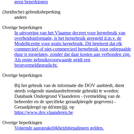
geen beperkingen
(Juridische) gebruiksbeperking
anders
Overige beperkingen
In uitvoering van het Vlaamse decreet voor hergebruik van
overheidsinformatie, is het hergebruik geregeld d.m.v. de
Modellicentie voor gratis hergebruik. Dit betekent dat elk
commercieel of niet-commercieel hergebruik voor onbepaalde
duur is toegelaten, zonder dat daar kosten aan verbonden zijn.
Als enige gebruiksvoorwaarde geldt een
bronvermeldingsplicht.
Overige beperkingen
Bij het gebruik van de informatie die DOV aanbiedt, dient
steeds volgende standaardreferentie gebruikt te worden:
Databank Ondergrond Vlaanderen - (vermelding van de
beheerder en de specifieke geraadpleegde gegevens) -
Geraadpleegd op dd/mm/jjjj, op
https://www.dov.vlaanderen.be
Overige beperkingen
Volgende aansprakelijkheidsbepalingen gelden.