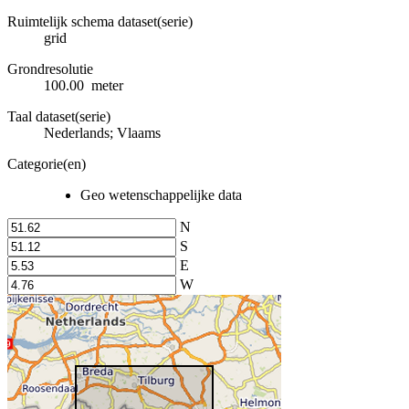
Ruimtelijk schema dataset(serie)
grid
Grondresolutie
100.00 meter
Taal dataset(serie)
Nederlands; Vlaams
Categorie(en)
Geo wetenschappelijke data
N
S
E
W