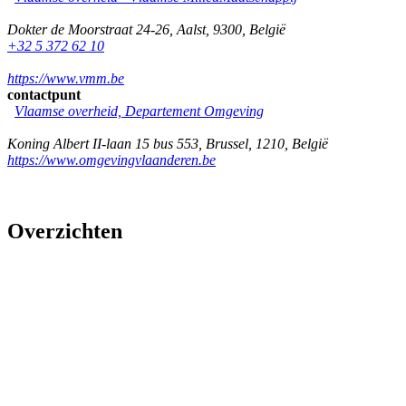
Dokter de Moorstraat 24-26
,
Aalst
,
9300
,
België
+32 5 372 62 10
https://www.vmm.be
contactpunt
Vlaamse overheid, Departement Omgeving
Koning Albert II-laan 15 bus 553
,
Brussel
,
1210
,
België
https://www.omgevingvlaanderen.be
Overzichten