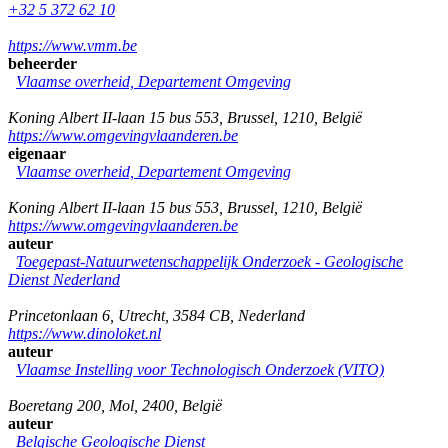
+32 5 372 62 10
https://www.vmm.be
beheerder
Vlaamse overheid, Departement Omgeving
Koning Albert II-laan 15 bus 553
,
Brussel
,
1210
,
België
https://www.omgevingvlaanderen.be
eigenaar
Vlaamse overheid, Departement Omgeving
Koning Albert II-laan 15 bus 553
,
Brussel
,
1210
,
België
https://www.omgevingvlaanderen.be
auteur
Toegepast-Natuurwetenschappelijk Onderzoek - Geologische
Dienst Nederland
Princetonlaan 6
,
Utrecht
,
3584 CB
,
Nederland
https://www.dinoloket.nl
auteur
Vlaamse Instelling voor Technologisch Onderzoek (VITO)
Boeretang 200
,
Mol
,
2400
,
België
auteur
Belgische Geologische Dienst