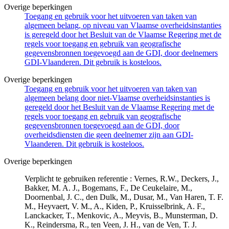
Overige beperkingen
Toegang en gebruik voor het uitvoeren van taken van
algemeen belang, op niveau van Vlaamse overheidsinstanties
is geregeld door het Besluit van de Vlaamse Regering met de
regels voor toegang en gebruik van geografische
gegevensbronnen toegevoegd aan de GDI, door deelnemers
GDI-Vlaanderen. Dit gebruik is kosteloos.
Overige beperkingen
Toegang en gebruik voor het uitvoeren van taken van
algemeen belang door niet-Vlaamse overheidsinstanties is
geregeld door het Besluit van de Vlaamse Regering met de
regels voor toegang en gebruik van geografische
gegevensbronnen toegevoegd aan de GDI, door
overheidsdiensten die geen deelnemer zijn aan GDI-
Vlaanderen. Dit gebruik is kosteloos.
Overige beperkingen
Verplicht te gebruiken referentie : Vernes, R.W., Deckers, J.,
Bakker, M. A. J., Bogemans, F., De Ceukelaire, M.,
Doornenbal, J. C., den Dulk, M., Dusar, M., Van Haren, T. F.
M., Heyvaert, V. M., A., Kiden, P., Kruisselbrink, A. F.,
Lanckacker, T., Menkovic, A., Meyvis, B., Munsterman, D.
K., Reindersma, R., ten Veen, J. H., van de Ven, T. J.