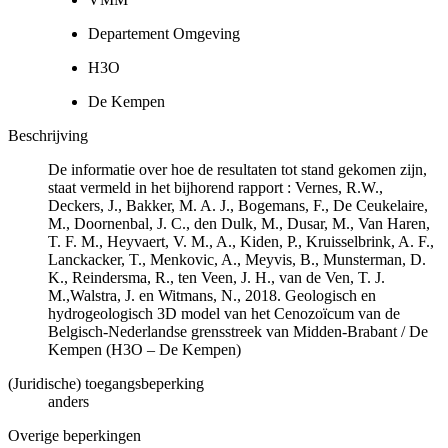
Departement Omgeving
H3O
De Kempen
Beschrijving
De informatie over hoe de resultaten tot stand gekomen zijn,
staat vermeld in het bijhorend rapport : Vernes, R.W.,
Deckers, J., Bakker, M. A. J., Bogemans, F., De Ceukelaire,
M., Doornenbal, J. C., den Dulk, M., Dusar, M., Van Haren,
T. F. M., Heyvaert, V. M., A., Kiden, P., Kruisselbrink, A. F.,
Lanckacker, T., Menkovic, A., Meyvis, B., Munsterman, D.
K., Reindersma, R., ten Veen, J. H., van de Ven, T. J.
M.,Walstra, J. en Witmans, N., 2018. Geologisch en
hydrogeologisch 3D model van het Cenozoïcum van de
Belgisch-Nederlandse grensstreek van Midden-Brabant / De
Kempen (H3O – De Kempen)
(Juridische) toegangsbeperking
anders
Overige beperkingen