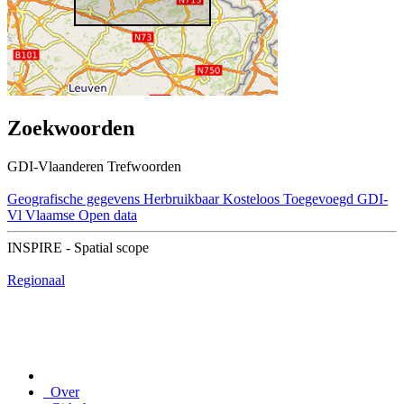
Zoekwoorden
GDI-Vlaanderen Trefwoorden
Geografische gegevens
Herbruikbaar
Kosteloos
Toegevoegd GDI-
Vl
Vlaamse Open data
INSPIRE - Spatial scope
Regionaal
Over