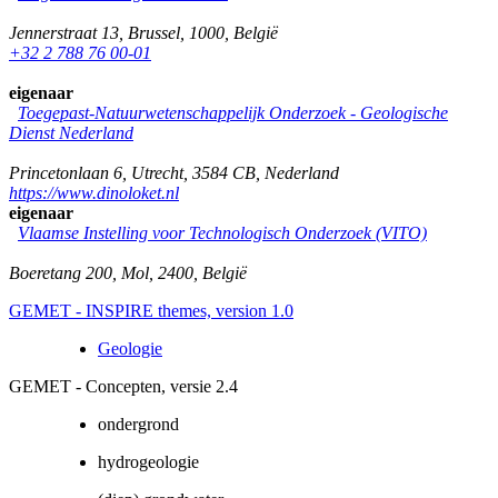
Jennerstraat 13
,
Brussel
,
1000
,
België
+32 2 788 76 00-01
eigenaar
Toegepast-Natuurwetenschappelijk Onderzoek - Geologische
Dienst Nederland
Princetonlaan 6
,
Utrecht
,
3584 CB
,
Nederland
https://www.dinoloket.nl
eigenaar
Vlaamse Instelling voor Technologisch Onderzoek (VITO)
Boeretang 200
,
Mol
,
2400
,
België
GEMET - INSPIRE themes, version 1.0
Geologie
GEMET - Concepten, versie 2.4
ondergrond
hydrogeologie