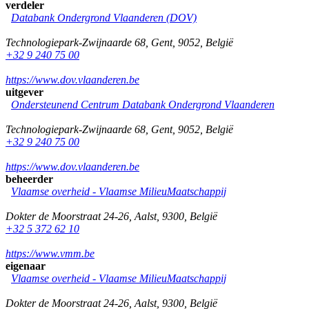
verdeler
Databank Ondergrond Vlaanderen (DOV)
Technologiepark-Zwijnaarde 68
,
Gent
,
9052
,
België
+32 9 240 75 00
https://www.dov.vlaanderen.be
uitgever
Ondersteunend Centrum Databank Ondergrond Vlaanderen
Technologiepark-Zwijnaarde 68
,
Gent
,
9052
,
België
+32 9 240 75 00
https://www.dov.vlaanderen.be
beheerder
Vlaamse overheid - Vlaamse MilieuMaatschappij
Dokter de Moorstraat 24-26
,
Aalst
,
9300
,
België
+32 5 372 62 10
https://www.vmm.be
eigenaar
Vlaamse overheid - Vlaamse MilieuMaatschappij
Dokter de Moorstraat 24-26
,
Aalst
,
9300
,
België