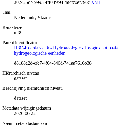
302425db-9993-4ff0-be94-4dcfc0ef796c
XML
Taal
Nederlands; Vlaams
Karakterset
utf8
Parent identificator
H3O-Roerdalslenk - Hydrogeologie - Hoogtekaart basis
hydrogeologische eenheden
d8188a2d-efe7-4f04-846d-741aa7616b38
Hiërarchisch niveau
dataset
Beschrijving hiërarchisch niveau
dataset
Metadata wijzigingsdatum
2026-06-22
Naam metadatastandaard