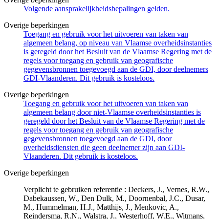
Volgende aansprakelijkheidsbepalingen gelden.
Overige beperkingen
Toegang en gebruik voor het uitvoeren van taken van
algemeen belang, op niveau van Vlaamse overheidsinstanties
is geregeld door het Besluit van de Vlaamse Regering met de
regels voor toegang en gebruik van geografische
gegevensbronnen toegevoegd aan de GDI, door deelnemers
GDI-Vlaanderen. Dit gebruik is kosteloos.
Overige beperkingen
Toegang en gebruik voor het uitvoeren van taken van
algemeen belang door niet-Vlaamse overheidsinstanties is
geregeld door het Besluit van de Vlaamse Regering met de
regels voor toegang en gebruik van geografische
gegevensbronnen toegevoegd aan de GDI, door
overheidsdiensten die geen deelnemer zijn aan GDI-
Vlaanderen. Dit gebruik is kosteloos.
Overige beperkingen
Verplicht te gebruiken referentie : Deckers, J., Vernes, R.W.,
Dabekaussen, W., Den Dulk, M., Doornenbal, J.C., Dusar,
M., Hummelman, H.J., Matthijs, J., Menkovic, A.,
Reindersma, R.N., Walstra, J., Westerhoff, W.E., Witmans,