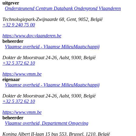
uitgever
Ondersteunend Centrum Databank Ondergrond Vlaanderen
Technologiepark-Zwijnaarde 68
,
Gent
,
9052
,
België
+32 9 240 75 00
https://www.dov.vlaanderen.be
beheerder
Vlaamse overheid - Vlaamse MilieuMaatschappij
Dokter de Moorstraat 24-26
,
Aalst
,
9300
,
België
+32 5 372 62 10
https://www.vmm.be
eigenaar
Vlaamse overheid - Vlaamse MilieuMaatschappij
Dokter de Moorstraat 24-26
,
Aalst
,
9300
,
België
+32 5 372 62 10
https://www.vmm.be
beheerder
Vlaamse overheid, Departement Omgeving
Koning Albert II-laan 15 bus 553
,
Brussel
,
1210
,
België