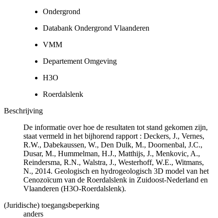
Ondergrond
Databank Ondergrond Vlaanderen
VMM
Departement Omgeving
H3O
Roerdalslenk
Beschrijving
De informatie over hoe de resultaten tot stand gekomen zijn,
staat vermeld in het bijhorend rapport : Deckers, J., Vernes,
R.W., Dabekaussen, W., Den Dulk, M., Doornenbal, J.C.,
Dusar, M., Hummelman, H.J., Matthijs, J., Menkovic, A.,
Reindersma, R.N., Walstra, J., Westerhoff, W.E., Witmans,
N., 2014. Geologisch en hydrogeologisch 3D model van het
Cenozoïcum van de Roerdalslenk in Zuidoost-Nederland en
Vlaanderen (H3O-Roerdalslenk).
(Juridische) toegangsbeperking
anders