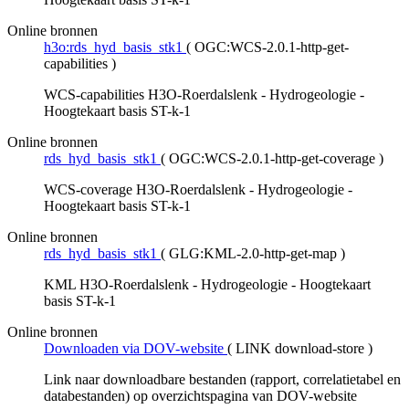
Online bronnen
h3o:rds_hyd_basis_stk1
(
OGC:WCS-2.0.1-http-get-
capabilities
)
WCS-capabilities H3O-Roerdalslenk - Hydrogeologie -
Hoogtekaart basis ST-k-1
Online bronnen
rds_hyd_basis_stk1
(
OGC:WCS-2.0.1-http-get-coverage
)
WCS-coverage H3O-Roerdalslenk - Hydrogeologie -
Hoogtekaart basis ST-k-1
Online bronnen
rds_hyd_basis_stk1
(
GLG:KML-2.0-http-get-map
)
KML H3O-Roerdalslenk - Hydrogeologie - Hoogtekaart
basis ST-k-1
Online bronnen
Downloaden via DOV-website
(
LINK download-store
)
Link naar downloadbare bestanden (rapport, correlatietabel en
databestanden) op overzichtspagina van DOV-website