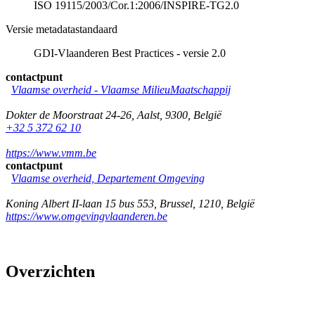
ISO 19115/2003/Cor.1:2006/INSPIRE-TG2.0
Versie metadatastandaard
GDI-Vlaanderen Best Practices - versie 2.0
contactpunt
Vlaamse overheid - Vlaamse MilieuMaatschappij
Dokter de Moorstraat 24-26
,
Aalst
,
9300
,
België
+32 5 372 62 10
https://www.vmm.be
contactpunt
Vlaamse overheid, Departement Omgeving
Koning Albert II-laan 15 bus 553
,
Brussel
,
1210
,
België
https://www.omgevingvlaanderen.be
Overzichten