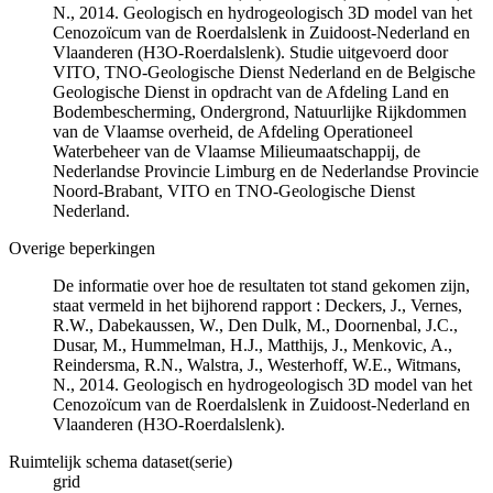
N., 2014. Geologisch en hydrogeologisch 3D model van het
Cenozoïcum van de Roerdalslenk in Zuidoost-Nederland en
Vlaanderen (H3O-Roerdalslenk). Studie uitgevoerd door
VITO, TNO-Geologische Dienst Nederland en de Belgische
Geologische Dienst in opdracht van de Afdeling Land en
Bodembescherming, Ondergrond, Natuurlijke Rijkdommen
van de Vlaamse overheid, de Afdeling Operationeel
Waterbeheer van de Vlaamse Milieumaatschappij, de
Nederlandse Provincie Limburg en de Nederlandse Provincie
Noord-Brabant, VITO en TNO-Geologische Dienst
Nederland.
Overige beperkingen
De informatie over hoe de resultaten tot stand gekomen zijn,
staat vermeld in het bijhorend rapport : Deckers, J., Vernes,
R.W., Dabekaussen, W., Den Dulk, M., Doornenbal, J.C.,
Dusar, M., Hummelman, H.J., Matthijs, J., Menkovic, A.,
Reindersma, R.N., Walstra, J., Westerhoff, W.E., Witmans,
N., 2014. Geologisch en hydrogeologisch 3D model van het
Cenozoïcum van de Roerdalslenk in Zuidoost-Nederland en
Vlaanderen (H3O-Roerdalslenk).
Ruimtelijk schema dataset(serie)
grid