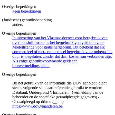
Overige beperkingen
geen beperkingen
(Juridische) gebruiksbeperking
anders
Overige beperkingen
In uitvoering van het Vlaamse decreet voor hergebruik van
overheidsinformatie, is het hergebruik geregeld d.m.v. de
Modellicentie voor gratis hergebruik. Dit betekent dat elk
commercieel of niet-commercieel hergebruik voor onbepaalde
duur is toegelaten, zonder dat daar kosten aan verbonden zijn.
Als enige gebruiksvoorwaarde geldt een
bronvermeldingsplicht.
Overige beperkingen
Bij het gebruik van de informatie die DOV aanbiedt, dient
steeds volgende standaardreferentie gebruikt te worden:
Databank Ondergrond Vlaanderen - (vermelding van de
beheerder en de specifieke geraadpleegde gegevens) -
Geraadpleegd op dd/mm/jjjj, op
https://www.dov.vlaanderen.be
Overige beperkingen