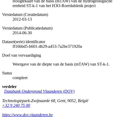
Hoogtekaart van de basis (mTAW) van de hydrogeologische
eenheid ST-k-1 van het H3O-Roerdalslenk project
Versiedatum (Creatiedatum)
2012-03-13
Versiedatum (Publicatiedatum)
2014-06-30
Dataset(serie) identificator
ff16bbd5-b601-4b29-a453-7a2be371920a
Doel van vervaardiging
Weergave van de diepte van de basis (mTAW) van ST-k-1.
Status
compleet
verdeler
Databank Ondergrond Vlaanderen (DOV)
Technologiepark-Zwijnaarde 68
,
Gent
,
9052
,
België
+32 9 240 75 00
https://www.dov.vlaanderen.be