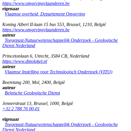
https://www.omgevingvlaanderen.be
eigenaar
Vlaamse overheid, Departement Omgeving
Koning Albert II-laan 15 bus 553
,
Brussel
,
1210
,
België
https://www.omgevingvlaanderen.be
auteur
Toegepast-Natuurwetenschappelijk Onderzoek - Geologische
Dienst Nederland
Princetonlaan 6
,
Utrecht
,
3584 CB
,
Nederland
https://www.dinoloket.nl
auteur
Vlaamse Instelling voor Technologisch Onderzoek (VITO)
Boeretang 200
,
Mol
,
2400
,
België
auteur
Belgische Geologische Dienst
Jennerstraat 13
,
Brussel
,
1000
,
België
+32 2 788 76 00-01
eigenaar
Toegepast-Natuurwetenschappelijk Onderzoek - Geologische
Dienst Nederland