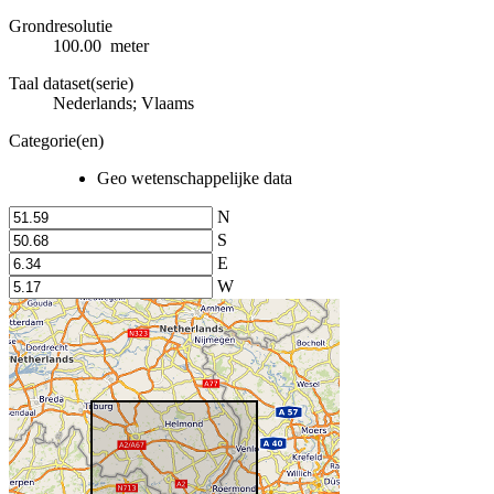
Grondresolutie
100.00 meter
Taal dataset(serie)
Nederlands; Vlaams
Categorie(en)
Geo wetenschappelijke data
N
S
E
W