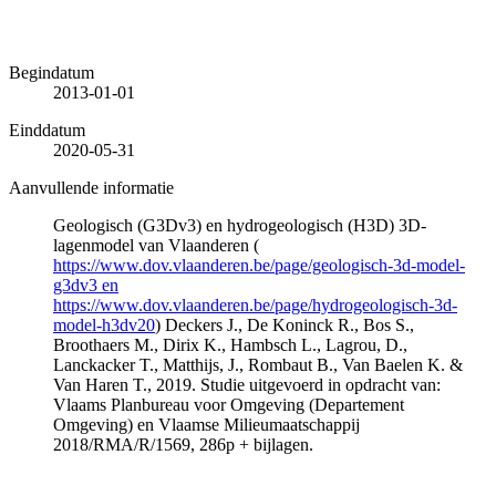
Begindatum
2013-01-01
Einddatum
2020-05-31
Aanvullende informatie
Geologisch (G3Dv3) en hydrogeologisch (H3D) 3D-
lagenmodel van Vlaanderen (
https://www.dov.vlaanderen.be/page/geologisch-3d-model-
g3dv3 en
https://www.dov.vlaanderen.be/page/hydrogeologisch-3d-
model-h3dv20
) Deckers J., De Koninck R., Bos S.,
Broothaers M., Dirix K., Hambsch L., Lagrou, D.,
Lanckacker T., Matthijs, J., Rombaut B., Van Baelen K. &
Van Haren T., 2019. Studie uitgevoerd in opdracht van:
Vlaams Planbureau voor Omgeving (Departement
Omgeving) en Vlaamse Milieumaatschappij
2018/RMA/R/1569, 286p + bijlagen.