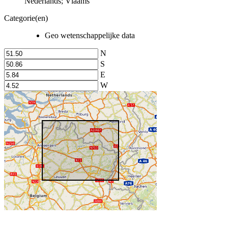
Nederlands; Vlaams
Categorie(en)
Geo wetenschappelijke data
N
S
E
W