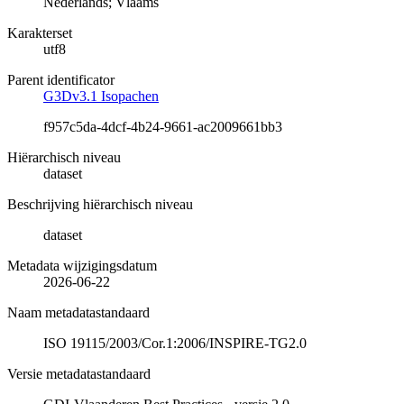
Nederlands; Vlaams
Karakterset
utf8
Parent identificator
G3Dv3.1 Isopachen
f957c5da-4dcf-4b24-9661-ac2009661bb3
Hiërarchisch niveau
dataset
Beschrijving hiërarchisch niveau
dataset
Metadata wijzigingsdatum
2026-06-22
Naam metadatastandaard
ISO 19115/2003/Cor.1:2006/INSPIRE-TG2.0
Versie metadatastandaard