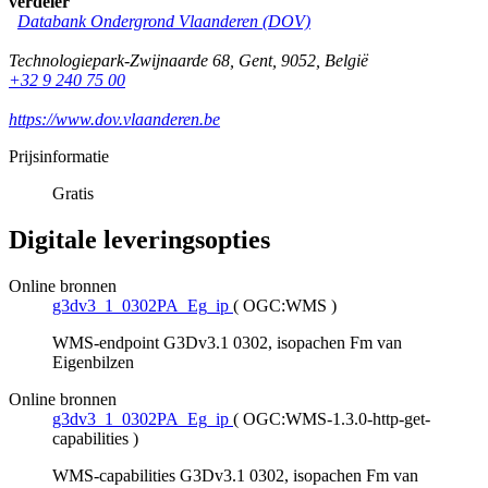
verdeler
Databank Ondergrond Vlaanderen (DOV)
Technologiepark-Zwijnaarde 68
,
Gent
,
9052
,
België
+32 9 240 75 00
https://www.dov.vlaanderen.be
Prijsinformatie
Gratis
Digitale leveringsopties
Online bronnen
g3dv3_1_0302PA_Eg_ip
(
OGC:WMS
)
WMS-endpoint G3Dv3.1 0302, isopachen Fm van
Eigenbilzen
Online bronnen
g3dv3_1_0302PA_Eg_ip
(
OGC:WMS-1.3.0-http-get-
capabilities
)
WMS-capabilities G3Dv3.1 0302, isopachen Fm van