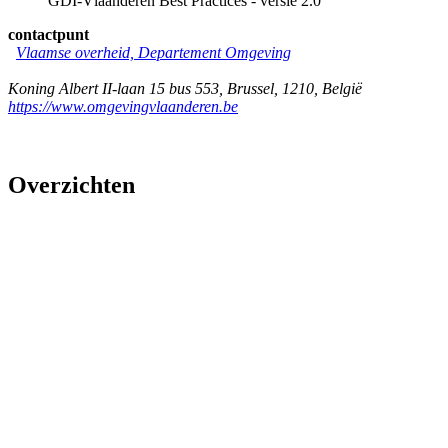
GDI-Vlaanderen Best Practices - versie 2.0
contactpunt
Vlaamse overheid, Departement Omgeving
Koning Albert II-laan 15 bus 553
,
Brussel
,
1210
,
België
https://www.omgevingvlaanderen.be
Overzichten