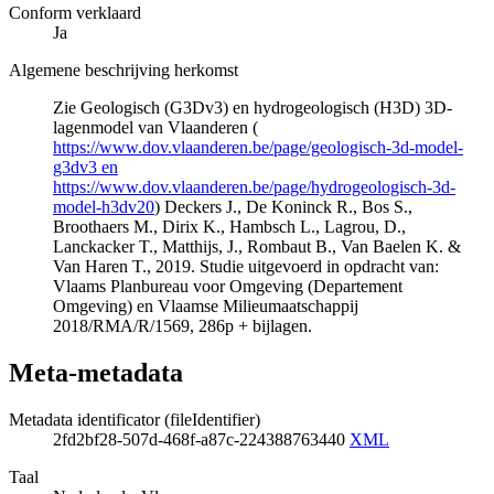
Conform verklaard
Ja
Algemene beschrijving herkomst
Zie Geologisch (G3Dv3) en hydrogeologisch (H3D) 3D-
lagenmodel van Vlaanderen (
https://www.dov.vlaanderen.be/page/geologisch-3d-model-
g3dv3 en
https://www.dov.vlaanderen.be/page/hydrogeologisch-3d-
model-h3dv20
) Deckers J., De Koninck R., Bos S.,
Broothaers M., Dirix K., Hambsch L., Lagrou, D.,
Lanckacker T., Matthijs, J., Rombaut B., Van Baelen K. &
Van Haren T., 2019. Studie uitgevoerd in opdracht van:
Vlaams Planbureau voor Omgeving (Departement
Omgeving) en Vlaamse Milieumaatschappij
2018/RMA/R/1569, 286p + bijlagen.
Meta-metadata
Metadata identificator (fileIdentifier)
2fd2bf28-507d-468f-a87c-224388763440
XML
Taal