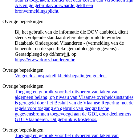
Als enige gebruiksvoorwaarde geldt een
bronvermeldingsplicht.
Overige beperkingen
Bij het gebruik van de informatie die DOV aanbiedt, dient
steeds volgende standaardreferentie gebruikt te worden:
Databank Ondergrond Vlaanderen - (vermelding van de
beheerder en de specifieke geraadpleegde gegevens) -
Geraadpleegd op dd/mm/jjjj, op
https://www.dov.vlaanderen.be
Overige beperkingen
Volgende aansprakelijkheidsbepalingen gelden.
Overige beperkingen
Toegang en gebruik voor het uitvoeren van taken van
algemeen belang, op niveau van Vlaamse overheidsinstanties
is geregeld door het Besluit van de Vlaamse Regering met de
regels voor toegang en gebruik van geografische
gegevensbronnen toegevoegd aan de GDI, door deelnemers
GDI-Vlaanderen. Dit gebruik is kosteloos.
Overige beperkingen
Toegang en gebruik voor het uitvoeren van taken van