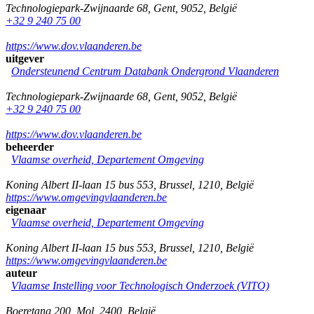
Technologiepark-Zwijnaarde 68
,
Gent
,
9052
,
België
+32 9 240 75 00
https://www.dov.vlaanderen.be
uitgever
Ondersteunend Centrum Databank Ondergrond Vlaanderen
Technologiepark-Zwijnaarde 68
,
Gent
,
9052
,
België
+32 9 240 75 00
https://www.dov.vlaanderen.be
beheerder
Vlaamse overheid, Departement Omgeving
Koning Albert II-laan 15 bus 553
,
Brussel
,
1210
,
België
https://www.omgevingvlaanderen.be
eigenaar
Vlaamse overheid, Departement Omgeving
Koning Albert II-laan 15 bus 553
,
Brussel
,
1210
,
België
https://www.omgevingvlaanderen.be
auteur
Vlaamse Instelling voor Technologisch Onderzoek (VITO)
Boeretang 200
,
Mol
,
2400
,
België