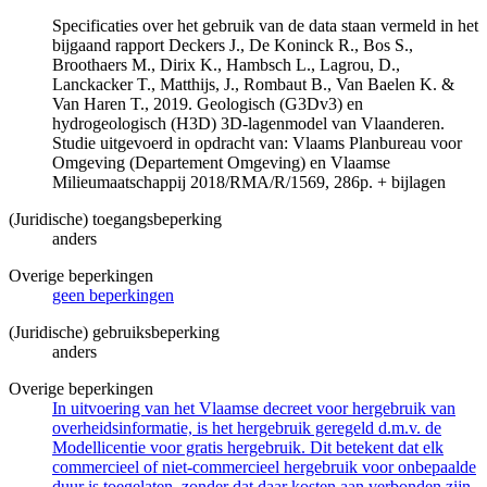
Specificaties over het gebruik van de data staan vermeld in het
bijgaand rapport Deckers J., De Koninck R., Bos S.,
Broothaers M., Dirix K., Hambsch L., Lagrou, D.,
Lanckacker T., Matthijs, J., Rombaut B., Van Baelen K. &
Van Haren T., 2019. Geologisch (G3Dv3) en
hydrogeologisch (H3D) 3D-lagenmodel van Vlaanderen.
Studie uitgevoerd in opdracht van: Vlaams Planbureau voor
Omgeving (Departement Omgeving) en Vlaamse
Milieumaatschappij 2018/RMA/R/1569, 286p. + bijlagen
(Juridische) toegangsbeperking
anders
Overige beperkingen
geen beperkingen
(Juridische) gebruiksbeperking
anders
Overige beperkingen
In uitvoering van het Vlaamse decreet voor hergebruik van
overheidsinformatie, is het hergebruik geregeld d.m.v. de
Modellicentie voor gratis hergebruik. Dit betekent dat elk
commercieel of niet-commercieel hergebruik voor onbepaalde
duur is toegelaten, zonder dat daar kosten aan verbonden zijn.