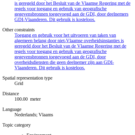
is geregeld door het Besluit van de Vlaamse Regering met de
regels voor toegang en gebruik van geografische
gegevensbronnen toegevoegd aan de GDI, door deelnemers
GDI-Vlaanderen. Dit gebruik is kosteloos.
Other constraints
Toegang en gebruik voor het uitvoeren van taken van
algemeen belang door niet-Vlaamse overheidsinstanties is
geregeld door het Besluit van de Vlaamse Regering met de
regels voor toegang en gebruik van geografische
gegevensbronnen toegevoegd aan de GDI, door
overheidsdiensten die geen deelnemer zijn aan GDI-
Vlaanderen. Dit gebruik is kosteloos.
Spatial representation type
Grid
Distance
100.00 meter
Language
Nederlands; Vlaams
Topic category