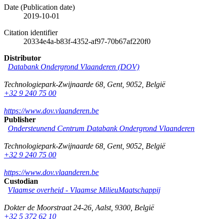
Date (Publication date)
2019-10-01
Citation identifier
20334e4a-b83f-4352-af97-70b67af220f0
Distributor
Databank Ondergrond Vlaanderen (DOV)
Technologiepark-Zwijnaarde 68
,
Gent
,
9052
,
België
+32 9 240 75 00
https://www.dov.vlaanderen.be
Publisher
Ondersteunend Centrum Databank Ondergrond Vlaanderen
Technologiepark-Zwijnaarde 68
,
Gent
,
9052
,
België
+32 9 240 75 00
https://www.dov.vlaanderen.be
Custodian
Vlaamse overheid - Vlaamse MilieuMaatschappij
Dokter de Moorstraat 24-26
,
Aalst
,
9300
,
België
+32 5 372 62 10