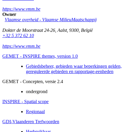
https://www.vmm.be
Owner
Vlaamse overheid - Vlaamse MilieuMaatschappij
Dokter de Moorstraat 24-26
,
Aalst
,
9300
,
België
+32 5 372 62 10
https://www.vmm.be
GEMET - INSPIRE themes, version 1.0
Gebiedsbeheer, gebieden waar beperkingen gelden,
gereguleerde gebieden en rapportage-eenheden
GEMET - Concepten, versie 2.4
ondergrond
INSPIRE - Spatial scope
Regionaal
GDI-Vlaanderen Trefwoorden
Herbruikbaar