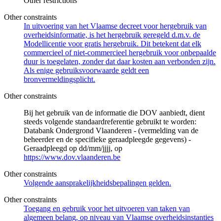
Other restrictions
Other constraints
In uitvoering van het Vlaamse decreet voor hergebruik van
overheidsinformatie, is het hergebruik geregeld d.m.v. de
Modellicentie voor gratis hergebruik. Dit betekent dat elk
commercieel of niet-commercieel hergebruik voor onbepaalde
duur is toegelaten, zonder dat daar kosten aan verbonden zijn.
Als enige gebruiksvoorwaarde geldt een
bronvermeldingsplicht.
Other constraints
Bij het gebruik van de informatie die DOV aanbiedt, dient
steeds volgende standaardreferentie gebruikt te worden:
Databank Ondergrond Vlaanderen - (vermelding van de
beheerder en de specifieke geraadpleegde gegevens) -
Geraadpleegd op dd/mm/jjjj, op
https://www.dov.vlaanderen.be
Other constraints
Volgende aansprakelijkheidsbepalingen gelden.
Other constraints
Toegang en gebruik voor het uitvoeren van taken van
algemeen belang, op niveau van Vlaamse overheidsinstanties