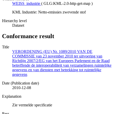
WEISS_industrie
(
GLG:KML-2.0-http-get-map
)
KML Industrie: Netto-emissies zwevende stof
Hierarchy level
Dataset
Conformance result
Title
VERORDENING (EU) Nr. 1089/2010 VAN DE
COMMISSIE van 23 november 2010 ter uitvoering van
Richtlijn 2007/2/EG van het Europees Parlement en de Raad
betreffende de interoperabiliteit van verzamelingen ruimtelijke
gegevens en van diensten met betrekking tot ruimtelijke
gegevens
Date (Publication date)
2010-12-08
Explanation
Zie vermelde specificatie
Pass