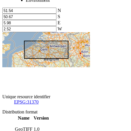
Environment
N
S
E
W
Unique resource identifier
EPSG:31370
Distribution format
Name
Version
GeoTIFF
1.0