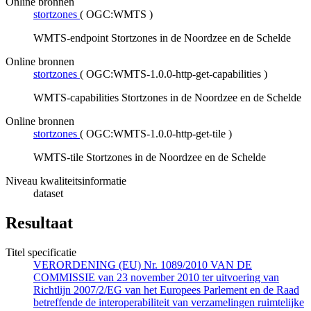
Online bronnen
stortzones
(
OGC:WMTS
)
WMTS-endpoint Stortzones in de Noordzee en de Schelde
Online bronnen
stortzones
(
OGC:WMTS-1.0.0-http-get-capabilities
)
WMTS-capabilities Stortzones in de Noordzee en de Schelde
Online bronnen
stortzones
(
OGC:WMTS-1.0.0-http-get-tile
)
WMTS-tile Stortzones in de Noordzee en de Schelde
Niveau kwaliteitsinformatie
dataset
Resultaat
Titel specificatie
VERORDENING (EU) Nr. 1089/2010 VAN DE
COMMISSIE van 23 november 2010 ter uitvoering van
Richtlijn 2007/2/EG van het Europees Parlement en de Raad
betreffende de interoperabiliteit van verzamelingen ruimtelijke