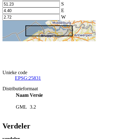
S
E
W
Unieke code
EPSG:25831
Distributieformaat
Naam
Versie
GML
3.2
Verdeler
verdeler