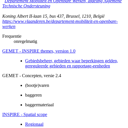
Departement Mobiliteit en Openbare Werken, afdeling Algemene
Technische Ondersteuning
Koning Albert II-laan 15, bus 437
,
Brussel
,
1210
,
België
https://www.vlaanderen.be/departement-mobiliteit-en-openbare-
werken
Frequentie
onregelmatig
GEMET - INSPIRE themes, version 1.0
Gebiedsbeheer, gebieden waar beperkingen gelden,
gereguleerde gebieden en rapportage-eenheden
GEMET - Concepten, versie 2.4
(bootje)varen
baggeren
baggermateriaal
INSPIRE - Spatial scope
Regionaal