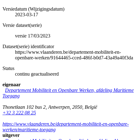
Versiedatum (Wijzigingsdatum)
2023-03-17
Versie dataset(serie)
versie 17/03/2023
Dataset(serie) identificator
https://www.vlaanderen.be/departement-mobiliteit-en-
openbare-werken/91644465-cced-486f-b0d7-43a49a40f3da
Status
continu geactualiseerd
eigenaar
Departement Mobiliteit en Openbare Werken, afdeling Maritieme
Toegang
Thonetlaan 102 bus 2
,
Antwerpen
,
2050
,
België
+32 3 222 08 25
https://www.vlaanderen.be/departement-mobiliteit-en-openbare-
werken/maritieme-toegang
uitgever