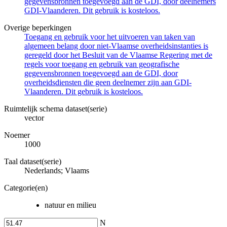
gegevensbronnen toegevoegd aan de GDI, door deelnemers
GDI-Vlaanderen. Dit gebruik is kosteloos.
Overige beperkingen
Toegang en gebruik voor het uitvoeren van taken van
algemeen belang door niet-Vlaamse overheidsinstanties is
geregeld door het Besluit van de Vlaamse Regering met de
regels voor toegang en gebruik van geografische
gegevensbronnen toegevoegd aan de GDI, door
overheidsdiensten die geen deelnemer zijn aan GDI-
Vlaanderen. Dit gebruik is kosteloos.
Ruimtelijk schema dataset(serie)
vector
Noemer
1000
Taal dataset(serie)
Nederlands; Vlaams
Categorie(en)
natuur en milieu
N