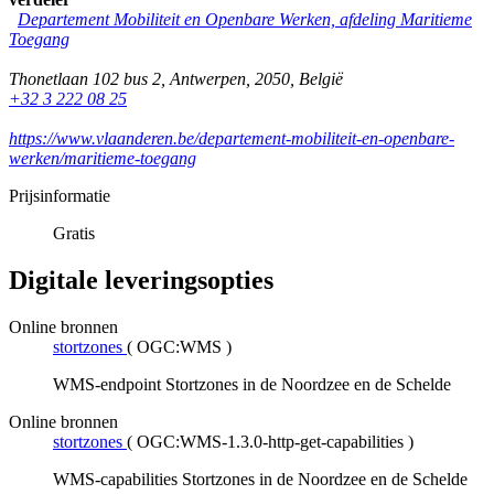
Departement Mobiliteit en Openbare Werken, afdeling Maritieme
Toegang
Thonetlaan 102 bus 2
,
Antwerpen
,
2050
,
België
+32 3 222 08 25
https://www.vlaanderen.be/departement-mobiliteit-en-openbare-
werken/maritieme-toegang
Prijsinformatie
Gratis
Digitale leveringsopties
Online bronnen
stortzones
(
OGC:WMS
)
WMS-endpoint Stortzones in de Noordzee en de Schelde
Online bronnen
stortzones
(
OGC:WMS-1.3.0-http-get-capabilities
)
WMS-capabilities Stortzones in de Noordzee en de Schelde