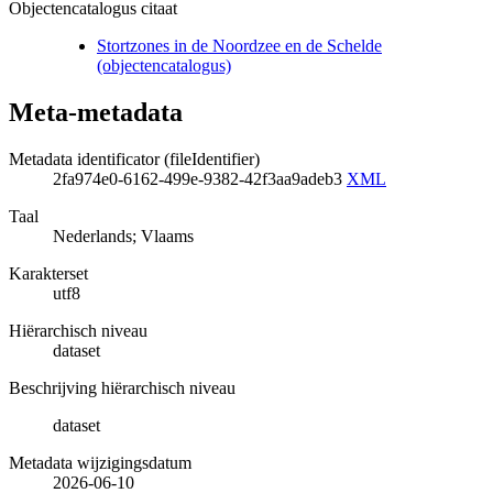
Objectencatalogus citaat
Stortzones in de Noordzee en de Schelde
(objectencatalogus)
Meta-metadata
Metadata identificator (fileIdentifier)
2fa974e0-6162-499e-9382-42f3aa9adeb3
XML
Taal
Nederlands; Vlaams
Karakterset
utf8
Hiërarchisch niveau
dataset
Beschrijving hiërarchisch niveau
dataset
Metadata wijzigingsdatum
2026-06-10