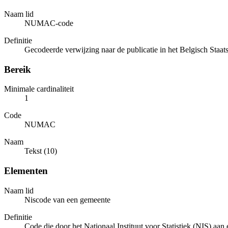
Naam lid
NUMAC-code
Definitie
Gecodeerde verwijzing naar de publicatie in het Belgisch Staat
Bereik
Minimale cardinaliteit
1
Code
NUMAC
Naam
Tekst (10)
Elementen
Naam lid
Niscode van een gemeente
Definitie
Code die door het Nationaal Instituut voor Statistiek (NIS) aan