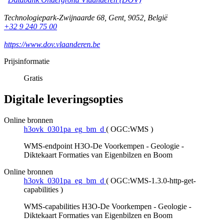
Technologiepark-Zwijnaarde 68
,
Gent
,
9052
,
België
+32 9 240 75 00
https://www.dov.vlaanderen.be
Prijsinformatie
Gratis
Digitale leveringsopties
Online bronnen
h3ovk_0301pa_eg_bm_d
(
OGC:WMS
)
WMS-endpoint H3O-De Voorkempen - Geologie -
Diktekaart Formaties van Eigenbilzen en Boom
Online bronnen
h3ovk_0301pa_eg_bm_d
(
OGC:WMS-1.3.0-http-get-
capabilities
)
WMS-capabilities H3O-De Voorkempen - Geologie -
Diktekaart Formaties van Eigenbilzen en Boom