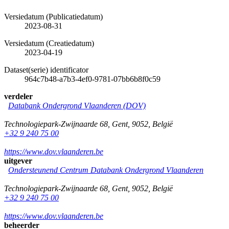
Versiedatum (Publicatiedatum)
2023-08-31
Versiedatum (Creatiedatum)
2023-04-19
Dataset(serie) identificator
964c7b48-a7b3-4ef0-9781-07bb6b8f0c59
verdeler
Databank Ondergrond Vlaanderen (DOV)
Technologiepark-Zwijnaarde 68
,
Gent
,
9052
,
België
+32 9 240 75 00
https://www.dov.vlaanderen.be
uitgever
Ondersteunend Centrum Databank Ondergrond Vlaanderen
Technologiepark-Zwijnaarde 68
,
Gent
,
9052
,
België
+32 9 240 75 00
https://www.dov.vlaanderen.be
beheerder