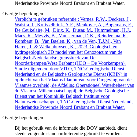
Nederlandse Provincie Noord-Brabant en Brabant Water.
Overige beperkingen
Verplicht te gebruiken referentie : Vernes, R.W., Deckers, J.,
Walstra, J., Kruisselbrink, A.F., Menkovic, A., Bogemans, F.,
De Ceukelaire, M., Dirix, K., Dusar, M., Hummelman, H.J.,
Maes, R., Meyvis, B., Munsterman, D.K., Reindersma, R.,
Rombaut, B., Van Baelen, K., van de Ven, T.J.M., Van
Haren, T. & Welkenhuysen, K., 2023. Geologisch en
hydrogeologisch 3D model van het Cenozoïcum van de
Belgisch-Nederlandse grensstreek van De
Noorderkempen/West-Brabant (H3O – De Voorkempen).
Studie uitgevoerd door VITO, TNO-Geologische Dienst
Nederland en de Belgische Geologische Dienst (KBIN) in
opdracht van het Vlaams Planbureau voor Omgeving van de
Vlaamse overheid, de Afdeling Operationeel Waterbeheer van
de Vlaamse Milieumaatschappij, de Belgische Geologische
Dienst van het Koninklijk Belgisch Instituut voor
Natuurwetenschappen, TNO-Geologische Dienst Nederland,
Nederlandse Provincie Noord-Brabant en Brabant Water.
Overige beperkingen
Bij het gebruik van de informatie die DOV aanbiedt, dient
steeds volgende standaardreferentie gebruikt te worden: