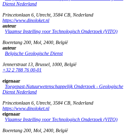
Dienst Nederland
Princetonlaan 6
,
Utrecht
,
3584 CB
,
Nederland
https://www.dinoloket.nl
auteur
Vlaamse Instelling voor Technologisch Onderzoek (VITO)
Boeretang 200
,
Mol
,
2400
,
België
auteur
Belgische Geologische Dienst
Jennerstraat 13
,
Brussel
,
1000
,
België
+32 2 788 76 00-01
eigenaar
Toegepast-Natuurwetenschappelijk Onderzoek - Geologische
Dienst Nederland
Princetonlaan 6
,
Utrecht
,
3584 CB
,
Nederland
https://www.dinoloket.nl
eigenaar
Vlaamse Instelling voor Technologisch Onderzoek (VITO)
Boeretang 200
,
Mol
,
2400
,
België