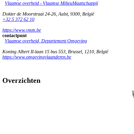
Vlaamse overheid - Vlaamse MilieuMaatschappij
Dokter de Moorstraat 24-26
,
Aalst
,
9300
,
België
+32 5 372 62 10
https://www.vmm.be
contactpunt
Vlaamse overheid, Departement Omgeving
Koning Albert II-laan 15 bus 553
,
Brussel
,
1210
,
België
https://www.omgevingvlaanderen.be
Overzichten