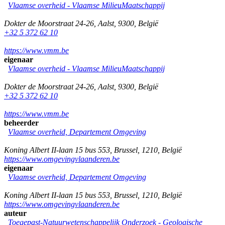
Vlaamse overheid - Vlaamse MilieuMaatschappij
Dokter de Moorstraat 24-26
,
Aalst
,
9300
,
België
+32 5 372 62 10
https://www.vmm.be
eigenaar
Vlaamse overheid - Vlaamse MilieuMaatschappij
Dokter de Moorstraat 24-26
,
Aalst
,
9300
,
België
+32 5 372 62 10
https://www.vmm.be
beheerder
Vlaamse overheid, Departement Omgeving
Koning Albert II-laan 15 bus 553
,
Brussel
,
1210
,
België
https://www.omgevingvlaanderen.be
eigenaar
Vlaamse overheid, Departement Omgeving
Koning Albert II-laan 15 bus 553
,
Brussel
,
1210
,
België
https://www.omgevingvlaanderen.be
auteur
Toegepast-Natuurwetenschappelijk Onderzoek - Geologische