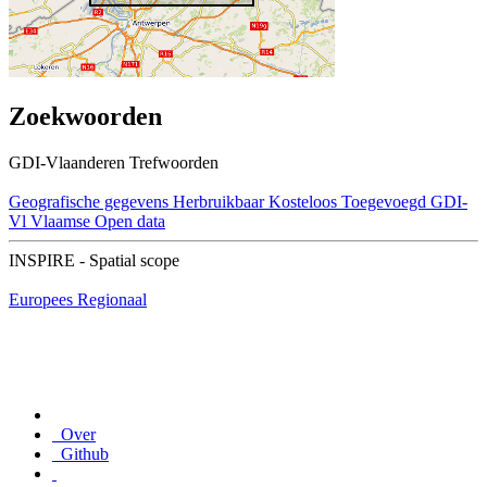
Zoekwoorden
GDI-Vlaanderen Trefwoorden
Geografische gegevens
Herbruikbaar
Kosteloos
Toegevoegd GDI-
Vl
Vlaamse Open data
INSPIRE - Spatial scope
Europees
Regionaal
Over
Github