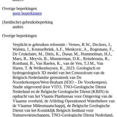
Overige beperkingen
geen beperkingen
(Juridische) gebruiksbeperking
anders
Overige beperkingen
Verplicht te gebruiken referentie : Vernes, R.W., Deckers, J.,
Walstra, J., Kruisselbrink, A.F., Menkovic, A., Bogemans, F.,
De Ceukelaire, M., Dirix, K., Dusar, M., Hummelman, H.J.,
Maes, R., Meyvis, B., Munsterman, D.K., Reindersma, R.,
Rombaut, B., Van Baelen, K., van de Ven, T.J.M., Van
Haren, T. & Welkenhuysen, K., 2023. Geologisch en
hydrogeologisch 3D model van het Cenozoïcum van de
Belgisch-Nederlandse grensstreek van De
Noorderkempen/West-Brabant (H3O – De Voorkempen).
Studie uitgevoerd door VITO, TNO-Geologische Dienst
Nederland en de Belgische Geologische Dienst (KBIN) in
opdracht van het Vlaams Planbureau voor Omgeving van de
Vlaamse overheid, de Afdeling Operationeel Waterbeheer van
de Vlaamse Milieumaatschappij, de Belgische Geologische
Dienst van het Koninklijk Belgisch Instituut voor
Natuurwetenschappen, TNO-Geologische Dienst Nederland,