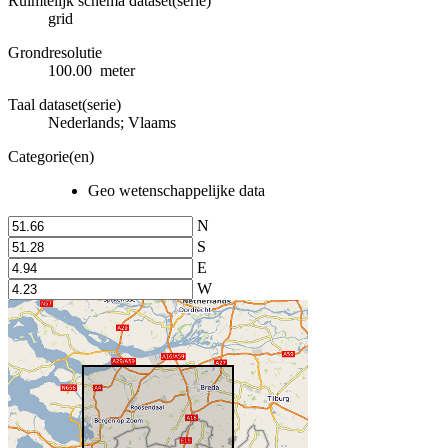
Ruimtelijk schema dataset(serie)
grid
Grondresolutie
100.00 meter
Taal dataset(serie)
Nederlands; Vlaams
Categorie(en)
Geo wetenschappelijke data
N
S
E
W