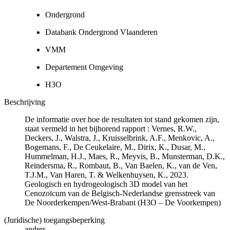
Ondergrond
Databank Ondergrond Vlaanderen
VMM
Departement Omgeving
H3O
Beschrijving
De informatie over hoe de resultaten tot stand gekomen zijn,
staat vermeld in het bijhorend rapport : Vernes, R.W.,
Deckers, J., Walstra, J., Kruisselbrink, A.F., Menkovic, A.,
Bogemans, F., De Ceukelaire, M., Dirix, K., Dusar, M.,
Hummelman, H.J., Maes, R., Meyvis, B., Munsterman, D.K.,
Reindersma, R., Rombaut, B., Van Baelen, K., van de Ven,
T.J.M., Van Haren, T. & Welkenhuysen, K., 2023.
Geologisch en hydrogeologisch 3D model van het
Cenozoïcum van de Belgisch-Nederlandse grensstreek van
De Noorderkempen/West-Brabant (H3O – De Voorkempen)
(Juridische) toegangsbeperking
anders