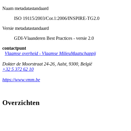
Naam metadatastandaard
ISO 19115/2003/Cor.1:2006/INSPIRE-TG2.0
Versie metadatastandaard
GDI-Vlaanderen Best Practices - versie 2.0
contactpunt
Vlaamse overheid - Vlaamse MilieuMaatschappij
Dokter de Moorstraat 24-26
,
Aalst
,
9300
,
België
+32 5 372 62 10
https://www.vmm.be
Overzichten