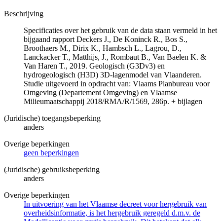
Beschrijving
Specificaties over het gebruik van de data staan vermeld in het
bijgaand rapport Deckers J., De Koninck R., Bos S.,
Broothaers M., Dirix K., Hambsch L., Lagrou, D.,
Lanckacker T., Matthijs, J., Rombaut B., Van Baelen K. &
Van Haren T., 2019. Geologisch (G3Dv3) en
hydrogeologisch (H3D) 3D-lagenmodel van Vlaanderen.
Studie uitgevoerd in opdracht van: Vlaams Planbureau voor
Omgeving (Departement Omgeving) en Vlaamse
Milieumaatschappij 2018/RMA/R/1569, 286p. + bijlagen
(Juridische) toegangsbeperking
anders
Overige beperkingen
geen beperkingen
(Juridische) gebruiksbeperking
anders
Overige beperkingen
In uitvoering van het Vlaamse decreet voor hergebruik van
overheidsinformatie, is het hergebruik geregeld d.m.v. de