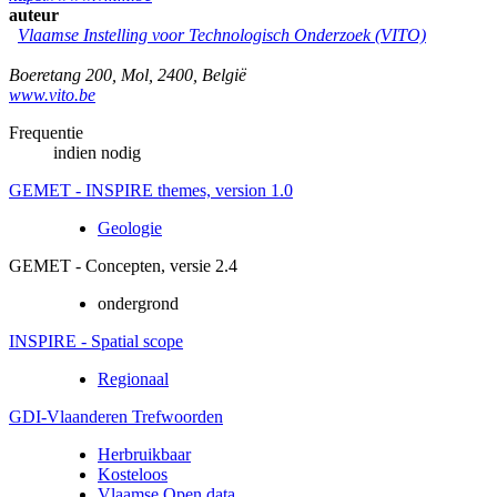
auteur
Vlaamse Instelling voor Technologisch Onderzoek (VITO)
Boeretang 200
,
Mol
,
2400
,
België
www.vito.be
Frequentie
indien nodig
GEMET - INSPIRE themes, version 1.0
Geologie
GEMET - Concepten, versie 2.4
ondergrond
INSPIRE - Spatial scope
Regionaal
GDI-Vlaanderen Trefwoorden
Herbruikbaar
Kosteloos
Vlaamse Open data