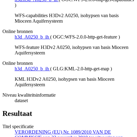
)
WFS-capabilities H3Dv2 A0250, isohypsen van basis
Mioceen Aquifersysteem
Online bronnen
h3d_A0250_b_ih
(
OGC:WFS-2.0.0-http-get-feature
)
WFS-feature H3Dv2 A0250, isohypsen van basis Mioceen
Aquifersysteem
Online bronnen
h3d_A0250_b_ih
(
GLG:KML-2.0-http-get-map
)
KML H3Dv2 A0250, isohypsen van basis Mioceen
Aquifersysteem
Niveau kwaliteitsinformatie
dataset
Resultaat
Titel specificatie
VERORDENING (EU) Nr. 1089/2010 VAN DE