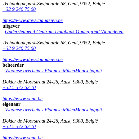
Technologiepark-Zwijnaarde 68
,
Gent
,
9052
,
België
+32 9 240 75 00
https://www.dov.vlaanderen.be
uitgever
Ondersteunend Centrum Databank Ondergrond Vlaanderen
Technologiepark-Zwijnaarde 68
,
Gent
,
9052
,
België
+32 9 240 75 00
https://www.dov.vlaanderen.be
beheerder
Vlaamse overheid - Vlaamse MilieuMaatschappij
Dokter de Moorstraat 24-26
,
Aalst
,
9300
,
België
+32 5 372 62 10
https://www.vmm.be
eigenaar
Vlaamse overheid - Vlaamse MilieuMaatschappij
Dokter de Moorstraat 24-26
,
Aalst
,
9300
,
België
+32 5 372 62 10
https://www.vmm.be