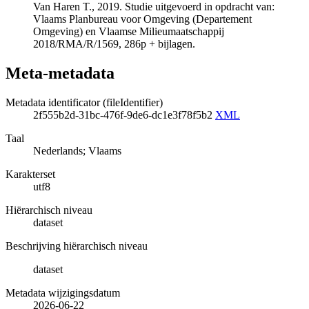
Van Haren T., 2019. Studie uitgevoerd in opdracht van:
Vlaams Planbureau voor Omgeving (Departement
Omgeving) en Vlaamse Milieumaatschappij
2018/RMA/R/1569, 286p + bijlagen.
Meta-metadata
Metadata identificator (fileIdentifier)
2f555b2d-31bc-476f-9de6-dc1e3f78f5b2
XML
Taal
Nederlands; Vlaams
Karakterset
utf8
Hiërarchisch niveau
dataset
Beschrijving hiërarchisch niveau
dataset
Metadata wijzigingsdatum
2026-06-22