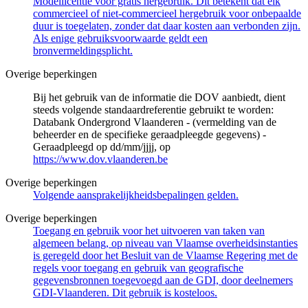
Modellicentie voor gratis hergebruik. Dit betekent dat elk
commercieel of niet-commercieel hergebruik voor onbepaalde
duur is toegelaten, zonder dat daar kosten aan verbonden zijn.
Als enige gebruiksvoorwaarde geldt een
bronvermeldingsplicht.
Overige beperkingen
Bij het gebruik van de informatie die DOV aanbiedt, dient
steeds volgende standaardreferentie gebruikt te worden:
Databank Ondergrond Vlaanderen - (vermelding van de
beheerder en de specifieke geraadpleegde gegevens) -
Geraadpleegd op dd/mm/jjjj, op
https://www.dov.vlaanderen.be
Overige beperkingen
Volgende aansprakelijkheidsbepalingen gelden.
Overige beperkingen
Toegang en gebruik voor het uitvoeren van taken van
algemeen belang, op niveau van Vlaamse overheidsinstanties
is geregeld door het Besluit van de Vlaamse Regering met de
regels voor toegang en gebruik van geografische
gegevensbronnen toegevoegd aan de GDI, door deelnemers
GDI-Vlaanderen. Dit gebruik is kosteloos.