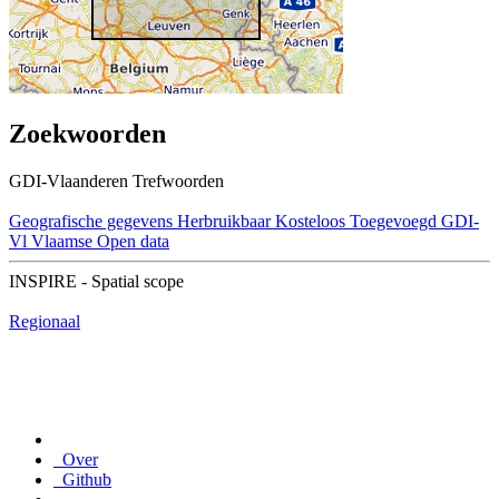
Zoekwoorden
GDI-Vlaanderen Trefwoorden
Geografische gegevens
Herbruikbaar
Kosteloos
Toegevoegd GDI-
Vl
Vlaamse Open data
INSPIRE - Spatial scope
Regionaal
Over
Github