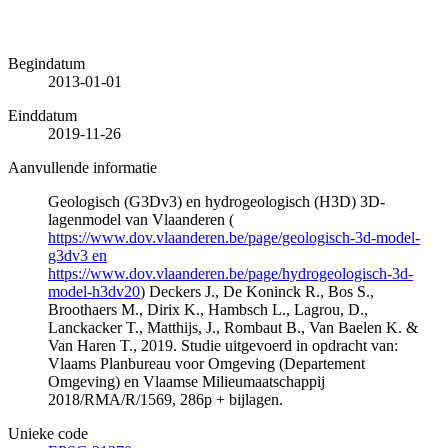
Begindatum
2013-01-01
Einddatum
2019-11-26
Aanvullende informatie
Geologisch (G3Dv3) en hydrogeologisch (H3D) 3D-
lagenmodel van Vlaanderen (
https://www.dov.vlaanderen.be/page/geologisch-3d-model-
g3dv3 en
https://www.dov.vlaanderen.be/page/hydrogeologisch-3d-
model-h3dv20
) Deckers J., De Koninck R., Bos S.,
Broothaers M., Dirix K., Hambsch L., Lagrou, D.,
Lanckacker T., Matthijs, J., Rombaut B., Van Baelen K. &
Van Haren T., 2019. Studie uitgevoerd in opdracht van:
Vlaams Planbureau voor Omgeving (Departement
Omgeving) en Vlaamse Milieumaatschappij
2018/RMA/R/1569, 286p + bijlagen.
Unieke code