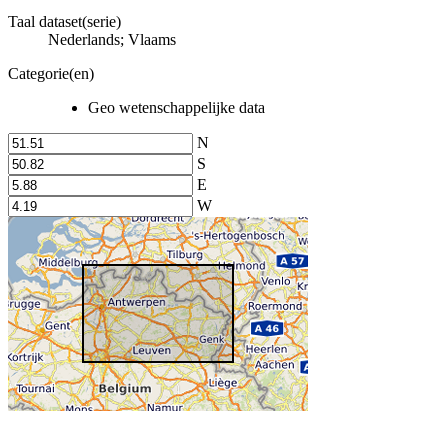
Taal dataset(serie)
Nederlands; Vlaams
Categorie(en)
Geo wetenschappelijke data
N
S
E
W