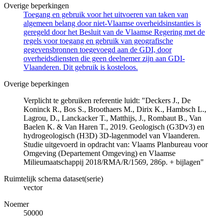
Overige beperkingen
Toegang en gebruik voor het uitvoeren van taken van
algemeen belang door niet-Vlaamse overheidsinstanties is
geregeld door het Besluit van de Vlaamse Regering met de
regels voor toegang en gebruik van geografische
gegevensbronnen toegevoegd aan de GDI, door
overheidsdiensten die geen deelnemer zijn aan GDI-
Vlaanderen. Dit gebruik is kosteloos.
Overige beperkingen
Verplicht te gebruiken referentie luidt: "Deckers J., De
Koninck R., Bos S., Broothaers M., Dirix K., Hambsch L.,
Lagrou, D., Lanckacker T., Matthijs, J., Rombaut B., Van
Baelen K. & Van Haren T., 2019. Geologisch (G3Dv3) en
hydrogeologisch (H3D) 3D-lagenmodel van Vlaanderen.
Studie uitgevoerd in opdracht van: Vlaams Planbureau voor
Omgeving (Departement Omgeving) en Vlaamse
Milieumaatschappij 2018/RMA/R/1569, 286p. + bijlagen"
Ruimtelijk schema dataset(serie)
vector
Noemer
50000