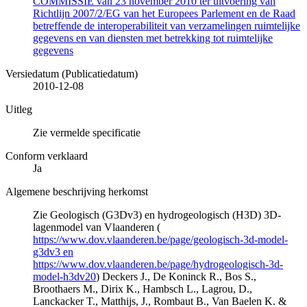
COMMISSIE van 23 november 2010 ter uitvoering van
Richtlijn 2007/2/EG van het Europees Parlement en de Raad
betreffende de interoperabiliteit van verzamelingen ruimtelijke
gegevens en van diensten met betrekking tot ruimtelijke
gegevens
Versiedatum (Publicatiedatum)
2010-12-08
Uitleg
Zie vermelde specificatie
Conform verklaard
Ja
Algemene beschrijving herkomst
Zie Geologisch (G3Dv3) en hydrogeologisch (H3D) 3D-
lagenmodel van Vlaanderen (
https://www.dov.vlaanderen.be/page/geologisch-3d-model-
g3dv3 en
https://www.dov.vlaanderen.be/page/hydrogeologisch-3d-
model-h3dv20
) Deckers J., De Koninck R., Bos S.,
Broothaers M., Dirix K., Hambsch L., Lagrou, D.,
Lanckacker T., Matthijs, J., Rombaut B., Van Baelen K. &