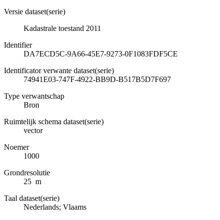
Versie dataset(serie)
Kadastrale toestand 2011
Identifier
DA7ECD5C-9A66-45E7-9273-0F1083FDF5CE
Identificator verwante dataset(serie)
74941E03-747F-4922-BB9D-B517B5D7F697
Type verwantschap
Bron
Ruimtelijk schema dataset(serie)
vector
Noemer
1000
Grondresolutie
25 m
Taal dataset(serie)
Nederlands; Vlaams