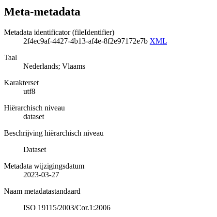
Meta-metadata
Metadata identificator (fileIdentifier)
2f4ec9af-4427-4b13-af4e-8f2e97172e7b
XML
Taal
Nederlands; Vlaams
Karakterset
utf8
Hiërarchisch niveau
dataset
Beschrijving hiërarchisch niveau
Dataset
Metadata wijzigingsdatum
2023-03-27
Naam metadatastandaard
ISO 19115/2003/Cor.1:2006