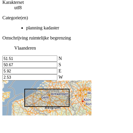
Karakterset
utf8
Categorie(en)
planning kadaster
Omschrijving ruimtelijke begrenzing
Vlaanderen
N
S
E
W