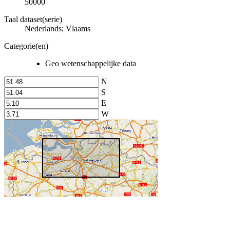
50000
Taal dataset(serie)
Nederlands; Vlaams
Categorie(en)
Geo wetenschappelijke data
N
S
E
W