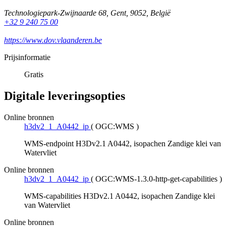
Technologiepark-Zwijnaarde 68
,
Gent
,
9052
,
België
+32 9 240 75 00
https://www.dov.vlaanderen.be
Prijsinformatie
Gratis
Digitale leveringsopties
Online bronnen
h3dv2_1_A0442_ip
(
OGC:WMS
)
WMS-endpoint H3Dv2.1 A0442, isopachen Zandige klei van
Watervliet
Online bronnen
h3dv2_1_A0442_ip
(
OGC:WMS-1.3.0-http-get-capabilities
)
WMS-capabilities H3Dv2.1 A0442, isopachen Zandige klei
van Watervliet
Online bronnen