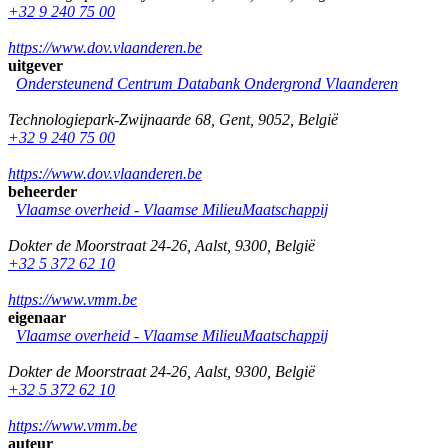
+32 9 240 75 00
https://www.dov.vlaanderen.be
uitgever
Ondersteunend Centrum Databank Ondergrond Vlaanderen
Technologiepark-Zwijnaarde 68
,
Gent
,
9052
,
België
+32 9 240 75 00
https://www.dov.vlaanderen.be
beheerder
Vlaamse overheid - Vlaamse MilieuMaatschappij
Dokter de Moorstraat 24-26
,
Aalst
,
9300
,
België
+32 5 372 62 10
https://www.vmm.be
eigenaar
Vlaamse overheid - Vlaamse MilieuMaatschappij
Dokter de Moorstraat 24-26
,
Aalst
,
9300
,
België
+32 5 372 62 10
https://www.vmm.be
auteur