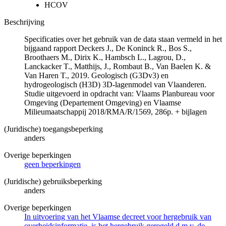
HCOV
Beschrijving
Specificaties over het gebruik van de data staan vermeld in het
bijgaand rapport Deckers J., De Koninck R., Bos S.,
Broothaers M., Dirix K., Hambsch L., Lagrou, D.,
Lanckacker T., Matthijs, J., Rombaut B., Van Baelen K. &
Van Haren T., 2019. Geologisch (G3Dv3) en
hydrogeologisch (H3D) 3D-lagenmodel van Vlaanderen.
Studie uitgevoerd in opdracht van: Vlaams Planbureau voor
Omgeving (Departement Omgeving) en Vlaamse
Milieumaatschappij 2018/RMA/R/1569, 286p. + bijlagen
(Juridische) toegangsbeperking
anders
Overige beperkingen
geen beperkingen
(Juridische) gebruiksbeperking
anders
Overige beperkingen
In uitvoering van het Vlaamse decreet voor hergebruik van
overheidsinformatie, is het hergebruik geregeld d.m.v. de