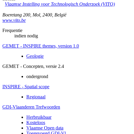
Vlaamse Instelling voor Technologisch Onderzoek (VITO)
Boeretang 200
,
Mol
,
2400
,
België
www.vito.be
Frequentie
indien nodig
GEMET - INSPIRE themes, version 1.0
Geologie
GEMET - Concepten, versie 2.4
ondergrond
INSPIRE - Spatial scope
Regionaal
GDI-Vlaanderen Trefwoorden
Herbruikbaar
Kosteloos
Vlaamse Open data
Toegevoegd GDI-Vl