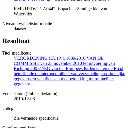
KML H3Dv2.1 A0442, isopachen Zandige klei van
Watervliet
Niveau kwaliteitsinformatie
dataset
Resultaat
Titel specificatie
VERORDENING (EU) Nr. 1089/2010 VAN DE
COMMISSIE van 23 november 2010 ter uitvoering van
Richtlijn 2007/2/EG van het Europees Parlement en de Raad
betreffende de interoperabiliteit van verzamelingen ruimtelijke
gegevens en van diensten met betrekking tot ruimtelijke
gegevens
Versiedatum (Publicatiedatum)
2010-12-08
Uitleg
Zie vermelde specificatie
Conform verklaard