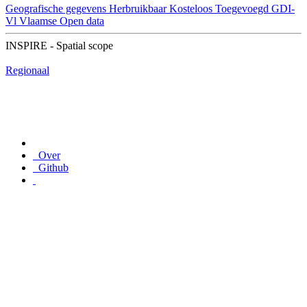
Geografische gegevens
Herbruikbaar
Kosteloos
Toegevoegd GDI-
Vl
Vlaamse Open data
INSPIRE - Spatial scope
Regionaal
Over
Github