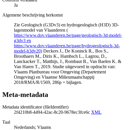
Ja
Algemene beschrijving herkomst
Zie Geologisch (G3Dv3) en hydrogeologisch (H3D) 3D-
lagenmodel van Vlaanderen (
https://www.dov.vlaanderen.be/page/geologisch-3d-model-
g3dv3 en
https://www.dov.vlaanderen.be/page/hydrogeologisch-3d-
model-h3dv20
) Deckers J., De Koninck R., Bos S.,
Broothaers M., Dirix K., Hambsch L., Lagrou, D.,
Lanckacker T., Matthijs, J., Rombaut B., Van Baelen K. &
Van Haren T., 2019. Studie uitgevoerd in opdracht van:
Vlaams Planbureau voor Omgeving (Departement
Omgeving) en Vlaamse Milieumaatschappij
2018/RMA/R/1569, 286p + bijlagen.
Meta-metadata
Metadata identificator (fileIdentifier)
2f4210b8-4494-42ac-8c20-9678ec3fce6c
XML
Taal
Nederlands; Vlaams