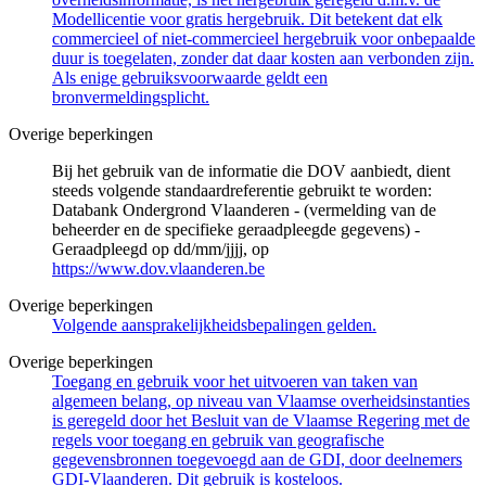
Modellicentie voor gratis hergebruik. Dit betekent dat elk
commercieel of niet-commercieel hergebruik voor onbepaalde
duur is toegelaten, zonder dat daar kosten aan verbonden zijn.
Als enige gebruiksvoorwaarde geldt een
bronvermeldingsplicht.
Overige beperkingen
Bij het gebruik van de informatie die DOV aanbiedt, dient
steeds volgende standaardreferentie gebruikt te worden:
Databank Ondergrond Vlaanderen - (vermelding van de
beheerder en de specifieke geraadpleegde gegevens) -
Geraadpleegd op dd/mm/jjjj, op
https://www.dov.vlaanderen.be
Overige beperkingen
Volgende aansprakelijkheidsbepalingen gelden.
Overige beperkingen
Toegang en gebruik voor het uitvoeren van taken van
algemeen belang, op niveau van Vlaamse overheidsinstanties
is geregeld door het Besluit van de Vlaamse Regering met de
regels voor toegang en gebruik van geografische
gegevensbronnen toegevoegd aan de GDI, door deelnemers
GDI-Vlaanderen. Dit gebruik is kosteloos.