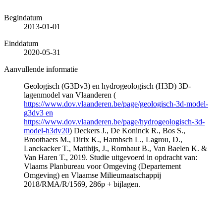
Begindatum
2013-01-01
Einddatum
2020-05-31
Aanvullende informatie
Geologisch (G3Dv3) en hydrogeologisch (H3D) 3D-
lagenmodel van Vlaanderen (
https://www.dov.vlaanderen.be/page/geologisch-3d-model-
g3dv3 en
https://www.dov.vlaanderen.be/page/hydrogeologisch-3d-
model-h3dv20
) Deckers J., De Koninck R., Bos S.,
Broothaers M., Dirix K., Hambsch L., Lagrou, D.,
Lanckacker T., Matthijs, J., Rombaut B., Van Baelen K. &
Van Haren T., 2019. Studie uitgevoerd in opdracht van:
Vlaams Planbureau voor Omgeving (Departement
Omgeving) en Vlaamse Milieumaatschappij
2018/RMA/R/1569, 286p + bijlagen.