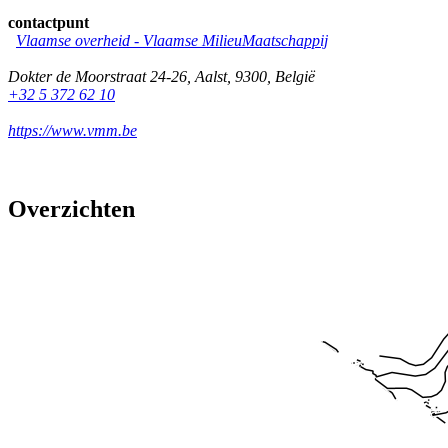
contactpunt
Vlaamse overheid - Vlaamse MilieuMaatschappij
Dokter de Moorstraat 24-26
,
Aalst
,
9300
,
België
+32 5 372 62 10
https://www.vmm.be
Overzichten