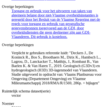
Overige beperkingen
Toegang en gebruik voor het uitvoeren van taken van
algemeen belang door niet-Vlaamse overheidsinstanties is
geregeld door het Besluit van de Vlaamse Regering met de
regels voor toegang en gebruik van geografische
gegevensbronnen toegevoegd aan de GDI, door
overheidsdiensten die geen deelnemer zijn aan GDI-
Vlaanderen. Dit gebruik is kosteloos.
Overige beperkingen
Verplicht te gebruiken referentie luidt: "Deckers J., De
Koninck R., Bos S., Broothaers M., Dirix K., Hambsch L.,
Lagrou, D., Lanckacker T., Matthijs, J., Rombaut B., Van
Baelen K. & Van Haren T., 2019. Geologisch (G3Dv3) en
hydrogeologisch (H3D) 3D-lagenmodel van Vlaanderen.
Studie uitgevoerd in opdracht van: Vlaams Planbureau voor
Omgeving (Departement Omgeving) en Vlaamse
Milieumaatschappij 2018/RMA/R/1569, 286p. + bijlagen"
Ruimtelijk schema dataset(serie)
vector
Noemer