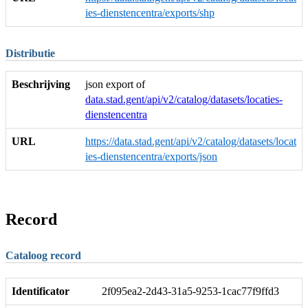
ies-dienstencentra/exports/shp
Distributie
Beschrijving
json export of
data.stad.gent/api/v2/catalog/datasets/locaties-
dienstencentra
URL
https://data.stad.gent/api/v2/catalog/datasets/locat
ies-dienstencentra/exports/json
Record
Cataloog record
Identificator
2f095ea2-2d43-31a5-9253-1cac77f9ffd3