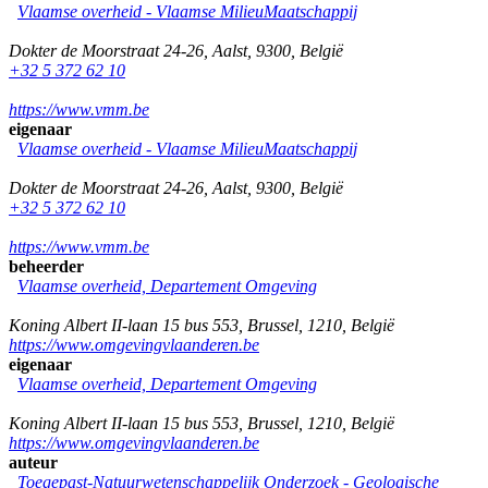
Vlaamse overheid - Vlaamse MilieuMaatschappij
Dokter de Moorstraat 24-26
,
Aalst
,
9300
,
België
+32 5 372 62 10
https://www.vmm.be
eigenaar
Vlaamse overheid - Vlaamse MilieuMaatschappij
Dokter de Moorstraat 24-26
,
Aalst
,
9300
,
België
+32 5 372 62 10
https://www.vmm.be
beheerder
Vlaamse overheid, Departement Omgeving
Koning Albert II-laan 15 bus 553
,
Brussel
,
1210
,
België
https://www.omgevingvlaanderen.be
eigenaar
Vlaamse overheid, Departement Omgeving
Koning Albert II-laan 15 bus 553
,
Brussel
,
1210
,
België
https://www.omgevingvlaanderen.be
auteur
Toegepast-Natuurwetenschappelijk Onderzoek - Geologische