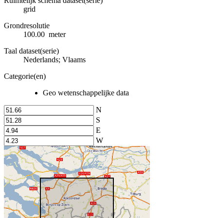
Ruimtelijk schema dataset(serie)
grid
Grondresolutie
100.00 meter
Taal dataset(serie)
Nederlands; Vlaams
Categorie(en)
Geo wetenschappelijke data
N
S
E
W