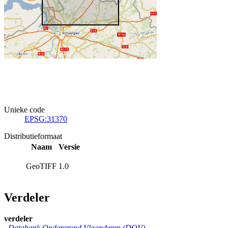
Unieke code
EPSG:31370
Distributieformaat
Naam
Versie
GeoTIFF
1.0
Verdeler
verdeler
Databank Ondergrond Vlaanderen (DOV)