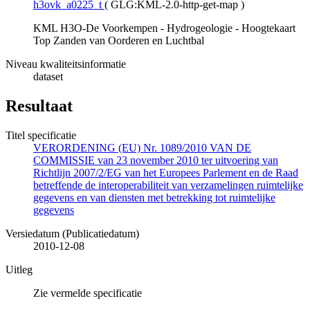
h3ovk_a0225_t
(
GLG:KML-2.0-http-get-map
)
KML H3O-De Voorkempen - Hydrogeologie - Hoogtekaart
Top Zanden van Oorderen en Luchtbal
Niveau kwaliteitsinformatie
dataset
Resultaat
Titel specificatie
VERORDENING (EU) Nr. 1089/2010 VAN DE
COMMISSIE van 23 november 2010 ter uitvoering van
Richtlijn 2007/2/EG van het Europees Parlement en de Raad
betreffende de interoperabiliteit van verzamelingen ruimtelijke
gegevens en van diensten met betrekking tot ruimtelijke
gegevens
Versiedatum (Publicatiedatum)
2010-12-08
Uitleg
Zie vermelde specificatie