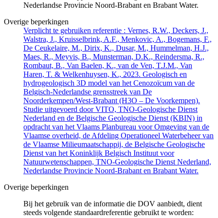
Nederlandse Provincie Noord-Brabant en Brabant Water.
Overige beperkingen
Verplicht te gebruiken referentie : Vernes, R.W., Deckers, J.,
Walstra, J., Kruisselbrink, A.F., Menkovic, A., Bogemans, F.,
De Ceukelaire, M., Dirix, K., Dusar, M., Hummelman, H.J.,
Maes, R., Meyvis, B., Munsterman, D.K., Reindersma, R.,
Rombaut, B., Van Baelen, K., van de Ven, T.J.M., Van
Haren, T. & Welkenhuysen, K., 2023. Geologisch en
hydrogeologisch 3D model van het Cenozoïcum van de
Belgisch-Nederlandse grensstreek van De
Noorderkempen/West-Brabant (H3O – De Voorkempen).
Studie uitgevoerd door VITO, TNO-Geologische Dienst
Nederland en de Belgische Geologische Dienst (KBIN) in
opdracht van het Vlaams Planbureau voor Omgeving van de
Vlaamse overheid, de Afdeling Operationeel Waterbeheer van
de Vlaamse Milieumaatschappij, de Belgische Geologische
Dienst van het Koninklijk Belgisch Instituut voor
Natuurwetenschappen, TNO-Geologische Dienst Nederland,
Nederlandse Provincie Noord-Brabant en Brabant Water.
Overige beperkingen
Bij het gebruik van de informatie die DOV aanbiedt, dient
steeds volgende standaardreferentie gebruikt te worden: