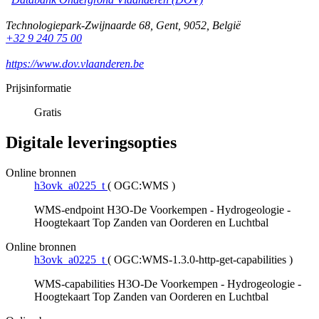
Technologiepark-Zwijnaarde 68
,
Gent
,
9052
,
België
+32 9 240 75 00
https://www.dov.vlaanderen.be
Prijsinformatie
Gratis
Digitale leveringsopties
Online bronnen
h3ovk_a0225_t
(
OGC:WMS
)
WMS-endpoint H3O-De Voorkempen - Hydrogeologie -
Hoogtekaart Top Zanden van Oorderen en Luchtbal
Online bronnen
h3ovk_a0225_t
(
OGC:WMS-1.3.0-http-get-capabilities
)
WMS-capabilities H3O-De Voorkempen - Hydrogeologie -
Hoogtekaart Top Zanden van Oorderen en Luchtbal