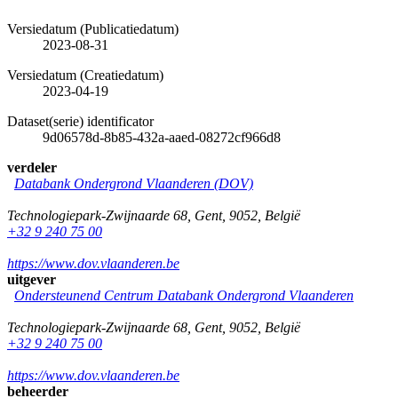
Versiedatum (Publicatiedatum)
2023-08-31
Versiedatum (Creatiedatum)
2023-04-19
Dataset(serie) identificator
9d06578d-8b85-432a-aaed-08272cf966d8
verdeler
Databank Ondergrond Vlaanderen (DOV)
Technologiepark-Zwijnaarde 68
,
Gent
,
9052
,
België
+32 9 240 75 00
https://www.dov.vlaanderen.be
uitgever
Ondersteunend Centrum Databank Ondergrond Vlaanderen
Technologiepark-Zwijnaarde 68
,
Gent
,
9052
,
België
+32 9 240 75 00
https://www.dov.vlaanderen.be
beheerder