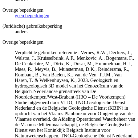
Overige beperkingen
geen beperkingen
(Juridische) gebruiksbeperking
anders
Overige beperkingen
Verplicht te gebruiken referentie : Vernes, R.W., Deckers, J.,
Walstra, J., Kruisselbrink, A.F., Menkovic, A., Bogemans, F.,
De Ceukelaire, M., Dirix, K., Dusar, M., Hummelman, H.J.,
Maes, R., Meyvis, B., Munsterman, D.K., Reindersma, R.,
Rombaut, B., Van Baelen, K., van de Ven, T.J.M., Van
Haren, T. & Welkenhuysen, K., 2023. Geologisch en
hydrogeologisch 3D model van het Cenozoïcum van de
Belgisch-Nederlandse grensstreek van De
Noorderkempen/West-Brabant (H3O – De Voorkempen).
Studie uitgevoerd door VITO, TNO-Geologische Dienst
Nederland en de Belgische Geologische Dienst (KBIN) in
opdracht van het Vlaams Planbureau voor Omgeving van de
Vlaamse overheid, de Afdeling Operationeel Waterbeheer van
de Vlaamse Milieumaatschappij, de Belgische Geologische
Dienst van het Koninklijk Belgisch Instituut voor
Natuurwetenschappen, TNO-Geologische Dienst Nederland,