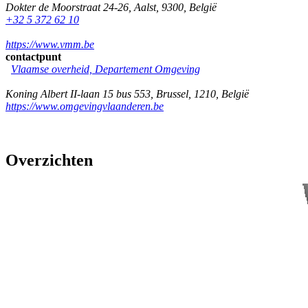
Dokter de Moorstraat 24-26
,
Aalst
,
9300
,
België
+32 5 372 62 10
https://www.vmm.be
contactpunt
Vlaamse overheid, Departement Omgeving
Koning Albert II-laan 15 bus 553
,
Brussel
,
1210
,
België
https://www.omgevingvlaanderen.be
Overzichten