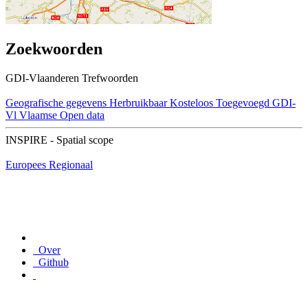
Zoekwoorden
GDI-Vlaanderen Trefwoorden
Geografische gegevens
Herbruikbaar
Kosteloos
Toegevoegd GDI-
Vl
Vlaamse Open data
INSPIRE - Spatial scope
Europees
Regionaal
Over
Github