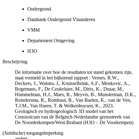
Ondergrond
Databank Ondergrond Vlaanderen
VMM
Departement Omgeving
H3O
Beschrijving
De informatie over hoe de resultaten tot stand gekomen zijn,
staat vermeld in het bijhorend rapport : Vernes, R.W.,
Deckers, J., Walstra, J., Kruisselbrink, A.F., Menkovic, A.,
Bogemans, F., De Ceukelaire, M., Dirix, K., Dusar, M.,
Hummelman, H.J., Maes, R., Meyvis, B., Munsterman, D.K.,
Reindersma, R., Rombaut, B., Van Baelen, K., van de Ven,
T.J.M., Van Haren, T. & Welkenhuysen, K., 2023.
Geologisch en hydrogeologisch 3D model van het
Cenozoïcum van de Belgisch-Nederlandse grensstreek van
De Noorderkempen/West-Brabant (H3O – De Voorkempen)
(Juridische) toegangsbeperking
anders