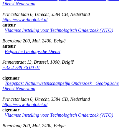
Dienst Nederland
Princetonlaan 6
,
Utrecht
,
3584 CB
,
Nederland
https://www.dinoloket.nl
auteur
Vlaamse Instelling voor Technologisch Onderzoek (VITO)
Boeretang 200
,
Mol
,
2400
,
België
auteur
Belgische Geologische Dienst
Jennerstraat 13
,
Brussel
,
1000
,
België
+32 2 788 76 00-01
eigenaar
Toegepast-Natuurwetenschappelijk Onderzoek - Geologische
Dienst Nederland
Princetonlaan 6
,
Utrecht
,
3584 CB
,
Nederland
https://www.dinoloket.nl
eigenaar
Vlaamse Instelling voor Technologisch Onderzoek (VITO)
Boeretang 200
,
Mol
,
2400
,
België