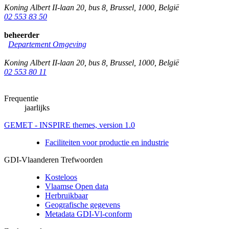
Koning Albert II-laan 20, bus 8
,
Brussel
,
1000
,
België
02 553 83 50
beheerder
Departement Omgeving
Koning Albert II-laan 20, bus 8
,
Brussel
,
1000
,
België
02 553 80 11
Frequentie
jaarlijks
GEMET - INSPIRE themes, version 1.0
Faciliteiten voor productie en industrie
GDI-Vlaanderen Trefwoorden
Kosteloos
Vlaamse Open data
Herbruikbaar
Geografische gegevens
Metadata GDI-Vl-conform