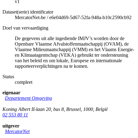
v1
Dataset(serie) identificator
MercatorNet-be
/
e6e04d69-5d67-52fa-948a-b10c2590cb92
Doel van vervaardiging
De gegevens uit alle ingediende IMJV’s worden door de
Openbare Vlaamse Afvalstoffenmaatschappij (OVAM), de
Vlaamse Milieumaatschappij (VMM) en het Vlaams Energie-
en Klimaatagentschap (VEKA) gebruikt ter ondersteuning
van het beleid en om lokale, Europese en internationale
rapporteerverplichtingen na te komen.
Status
compleet
eigenaar
Departement Omgeving
Koning Albert II-laan 20, bus 8
,
Brussel
,
1000
,
België
02 553 80 11
uitgever
MercatorNet