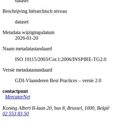
dataset
Beschrijving hiërarchisch niveau
dataset
Metadata wijzigingsdatum
2026-01-20
Naam metadatastandaard
ISO 19115/2003/Cor.1:2006/INSPIRE-TG2.0
Versie metadatastandaard
GDI-Vlaanderen Best Practices – versie 2.0
contactpunt
MercatorNet
Koning Albert II-laan 20, bus 8
,
Brussel
,
1000
,
België
02 553 83 50