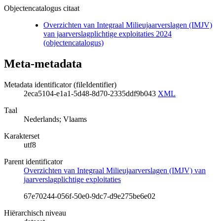
Objectencatalogus citaat
Overzichten van Integraal Milieujaarverslagen (IMJV)
van jaarverslagplichtige exploitaties 2024
(objectencatalogus)
Meta-metadata
Metadata identificator (fileIdentifier)
2eca5104-e1a1-5d48-8d70-2335ddf9b043
XML
Taal
Nederlands; Vlaams
Karakterset
utf8
Parent identificator
Overzichten van Integraal Milieujaarverslagen (IMJV) van
jaarverslagplichtige exploitaties
67e70244-056f-50e0-9dc7-d9e275be6e02
Hiërarchisch niveau