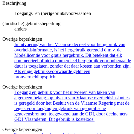
Beschrijving
Toegangs- en (her)gebruiksvoorwaarden
(Juridische) gebruiksbeperking
anders
Overige beperkingen
In uitvoering van het Vlaamse decreet voor hergebruik van
overheidsinformatie, is het hergebruik geregeld d.m.v. de
Modellicentie voor gratis hergebruik. Dit betekent dat elk
commercieel of niet-commercieel hergebruik voor onbepaalde
duur is toegelaten, zonder dat daar kosten aan verbonden zijn.
Als enige gebruiksvoorwaarde geldt een
bronvermeldingsplicht.
Overige beperkingen
Toegang en gebruik voor het uitvoeren van taken van
algemeen belang, op niveau van Vlaamse overheidsinstanties
is geregeld door het Besluit van de Vlaamse Regering met de
regels voor toegang en gebruik van geografische
gegevensbronnen toegevoegd aan de GDI, door deelnemers
GDI-Vlaanderen. Dit gebruik is kosteloos.
Overige beperkingen