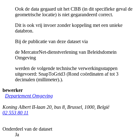
Ook de data gegaard uit het CBB (in dit specifieke geval de
geometrische locatie) is niet gegarandeerd correct.
Dit is ook vrij invoer zonder koppeling met een unieke
databron.
Bij de publicatie van deze dataset via
de MercatorNet-dienstverlening van Beleidsdomein
Omgeving
werden de volgende technische verwerkingsstappen
uitgevoerd: SnapToGrid3 (Rond coördinaten af tot 3
decimalen (millimeter).).
bewerker
Departement Omgeving
Koning Albert II-laan 20, bus 8
,
Brussel
,
1000
,
België
02 553 80 11
Onderdeel van de dataset
Ja