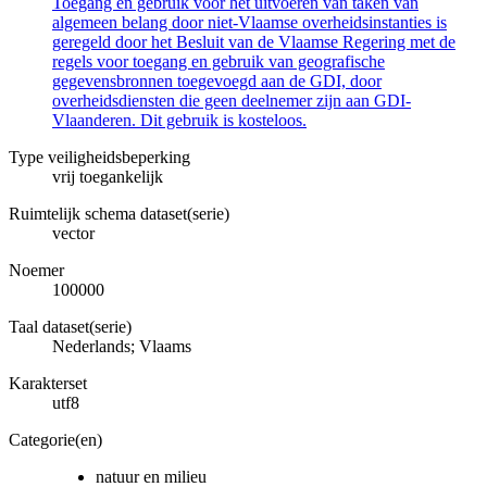
Toegang en gebruik voor het uitvoeren van taken van
algemeen belang door niet-Vlaamse overheidsinstanties is
geregeld door het Besluit van de Vlaamse Regering met de
regels voor toegang en gebruik van geografische
gegevensbronnen toegevoegd aan de GDI, door
overheidsdiensten die geen deelnemer zijn aan GDI-
Vlaanderen. Dit gebruik is kosteloos.
Type veiligheidsbeperking
vrij toegankelijk
Ruimtelijk schema dataset(serie)
vector
Noemer
100000
Taal dataset(serie)
Nederlands; Vlaams
Karakterset
utf8
Categorie(en)
natuur en milieu