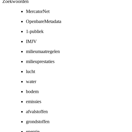
Zoekwoorden
MercatorNet
OpenbareMetadata
1-publiek
IMJV
milieumaatregelen
milieuprestaties
lucht
water
bodem
emissies
afvalstoffen
grondstoffen
energie