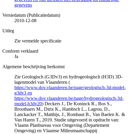
gegevens
Versiedatum (Publicatiedatum)
2010-12-08
Uitleg
Zie vermelde specificatie
Conform verklaard
Ja
Algemene beschrijving herkomst
Zie Geologisch (G3Dv3) en hydrogeologisch (H3D) 3D-
lagenmodel van Vlaanderen (
https://www.dov.vlaanderen.be/page/geologisch-3d-model-
g3dv3 en
https://www.dov.vlaanderen.be/page/hydrogeologisch-3d-
model-h3dv20
) Deckers J., De Koninck R., Bos S.,
Broothaers M., Dirix K., Hambsch L., Lagrou, D.,
Lanckacker T., Matthijs, J., Rombaut B., Van Baelen K. &
Van Haren T., 2019. Studie uitgevoerd in opdracht van:
Vlaams Planbureau voor Omgeving (Departement
Omgeving) en Vlaamse Milieumaatschappij