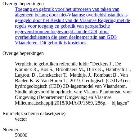
Overige beperkingen
Toegang en gebruik voor het uitvoeren van taken van
algemeen belang door niet-Vlaamse overheidsinstanties is
geregeld door het Besluit van de Vlaamse Regering met de
regels voor toegang en gebruik van geografische
gegevensbronnen toegevoegd aan de GDI, door
overheidsdiensten die geen deelnemer zijn aan GDI-
Vlaanderen. Dit gebruik is kosteloos.
Overige beperkingen
Verplicht te gebruiken referentie luidt: "Deckers J., De
Koninck R., Bos S., Broothaers M., Dirix K., Hambsch L.,
Lagrou, D., Lanckacker T., Matthijs, J., Rombaut B., Van
Baelen K. & Van Haren T., 2019. Geologisch (G3Dv3) en
hydrogeologisch (H3D) 3D-lagenmodel van Vlaanderen.
Studie uitgevoerd in opdracht van: Vlaams Planbureau voor
Omgeving (Departement Omgeving) en Vlaamse
Milieumaatschappij 2018/RMA/R/1569, 286p. + bijlagen"
Ruimtelijk schema dataset(serie)
vector
Noemer
50000