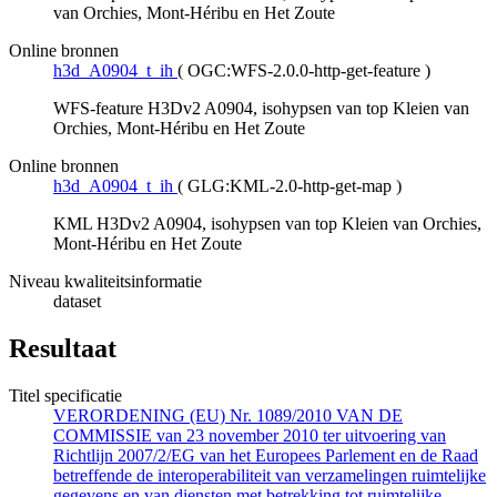
van Orchies, Mont-Héribu en Het Zoute
Online bronnen
h3d_A0904_t_ih
(
OGC:WFS-2.0.0-http-get-feature
)
WFS-feature H3Dv2 A0904, isohypsen van top Kleien van
Orchies, Mont-Héribu en Het Zoute
Online bronnen
h3d_A0904_t_ih
(
GLG:KML-2.0-http-get-map
)
KML H3Dv2 A0904, isohypsen van top Kleien van Orchies,
Mont-Héribu en Het Zoute
Niveau kwaliteitsinformatie
dataset
Resultaat
Titel specificatie
VERORDENING (EU) Nr. 1089/2010 VAN DE
COMMISSIE van 23 november 2010 ter uitvoering van
Richtlijn 2007/2/EG van het Europees Parlement en de Raad
betreffende de interoperabiliteit van verzamelingen ruimtelijke
gegevens en van diensten met betrekking tot ruimtelijke