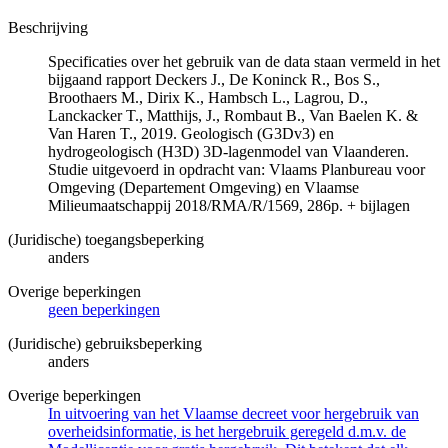
Beschrijving
Specificaties over het gebruik van de data staan vermeld in het
bijgaand rapport Deckers J., De Koninck R., Bos S.,
Broothaers M., Dirix K., Hambsch L., Lagrou, D.,
Lanckacker T., Matthijs, J., Rombaut B., Van Baelen K. &
Van Haren T., 2019. Geologisch (G3Dv3) en
hydrogeologisch (H3D) 3D-lagenmodel van Vlaanderen.
Studie uitgevoerd in opdracht van: Vlaams Planbureau voor
Omgeving (Departement Omgeving) en Vlaamse
Milieumaatschappij 2018/RMA/R/1569, 286p. + bijlagen
(Juridische) toegangsbeperking
anders
Overige beperkingen
geen beperkingen
(Juridische) gebruiksbeperking
anders
Overige beperkingen
In uitvoering van het Vlaamse decreet voor hergebruik van
overheidsinformatie, is het hergebruik geregeld d.m.v. de