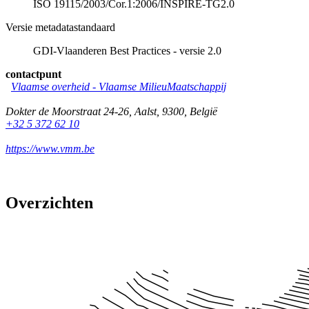
ISO 19115/2003/Cor.1:2006/INSPIRE-TG2.0
Versie metadatastandaard
GDI-Vlaanderen Best Practices - versie 2.0
contactpunt
Vlaamse overheid - Vlaamse MilieuMaatschappij
Dokter de Moorstraat 24-26
,
Aalst
,
9300
,
België
+32 5 372 62 10
https://www.vmm.be
Overzichten