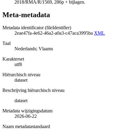
2018/RMA/R/1569, 286p + bijlagen.
Meta-metadata
Metadata identificator (fileIdentifier)
2eae47fa-4e62-46a2-a0a3-c47aca3995ba
XML
Taal
Nederlands; Vlaams
Karakterset
utf8
Hiërarchisch niveau
dataset
Beschrijving hiërarchisch niveau
dataset
Metadata wijzigingsdatum
2026-06-22
Naam metadatastandaard