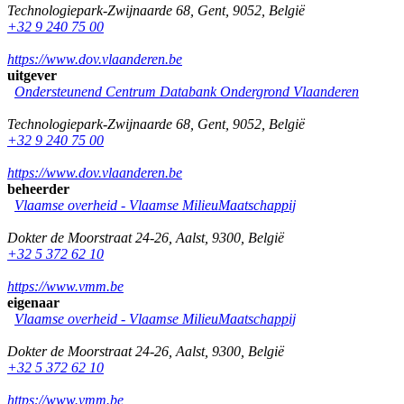
Technologiepark-Zwijnaarde 68
,
Gent
,
9052
,
België
+32 9 240 75 00
https://www.dov.vlaanderen.be
uitgever
Ondersteunend Centrum Databank Ondergrond Vlaanderen
Technologiepark-Zwijnaarde 68
,
Gent
,
9052
,
België
+32 9 240 75 00
https://www.dov.vlaanderen.be
beheerder
Vlaamse overheid - Vlaamse MilieuMaatschappij
Dokter de Moorstraat 24-26
,
Aalst
,
9300
,
België
+32 5 372 62 10
https://www.vmm.be
eigenaar
Vlaamse overheid - Vlaamse MilieuMaatschappij
Dokter de Moorstraat 24-26
,
Aalst
,
9300
,
België
+32 5 372 62 10
https://www.vmm.be