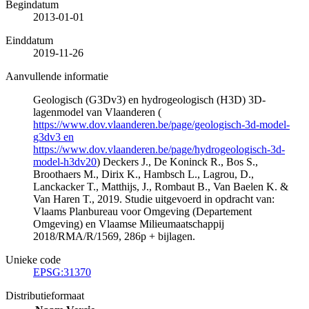
Begindatum
2013-01-01
Einddatum
2019-11-26
Aanvullende informatie
Geologisch (G3Dv3) en hydrogeologisch (H3D) 3D-
lagenmodel van Vlaanderen (
https://www.dov.vlaanderen.be/page/geologisch-3d-model-
g3dv3 en
https://www.dov.vlaanderen.be/page/hydrogeologisch-3d-
model-h3dv20
) Deckers J., De Koninck R., Bos S.,
Broothaers M., Dirix K., Hambsch L., Lagrou, D.,
Lanckacker T., Matthijs, J., Rombaut B., Van Baelen K. &
Van Haren T., 2019. Studie uitgevoerd in opdracht van:
Vlaams Planbureau voor Omgeving (Departement
Omgeving) en Vlaamse Milieumaatschappij
2018/RMA/R/1569, 286p + bijlagen.
Unieke code
EPSG:31370
Distributieformaat