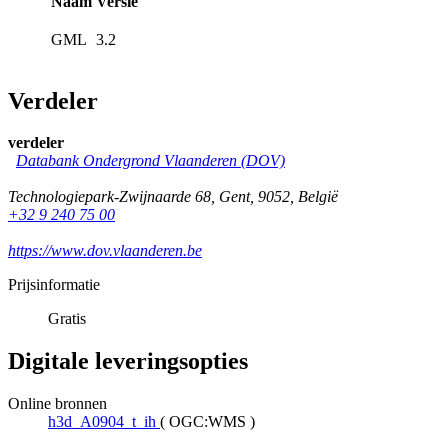
Naam
Versie
GML
3.2
Verdeler
verdeler
Databank Ondergrond Vlaanderen (DOV)
Technologiepark-Zwijnaarde 68
,
Gent
,
9052
,
België
+32 9 240 75 00
https://www.dov.vlaanderen.be
Prijsinformatie
Gratis
Digitale leveringsopties
Online bronnen
h3d_A0904_t_ih
(
OGC:WMS
)