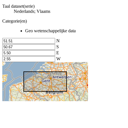
Taal dataset(serie)
Nederlands; Vlaams
Categorie(en)
Geo wetenschappelijke data
N
S
E
W