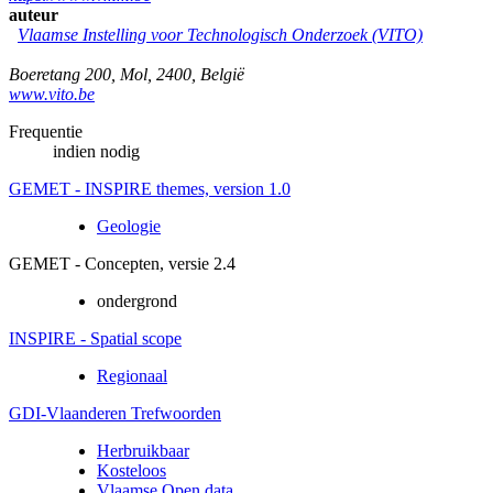
auteur
Vlaamse Instelling voor Technologisch Onderzoek (VITO)
Boeretang 200
,
Mol
,
2400
,
België
www.vito.be
Frequentie
indien nodig
GEMET - INSPIRE themes, version 1.0
Geologie
GEMET - Concepten, versie 2.4
ondergrond
INSPIRE - Spatial scope
Regionaal
GDI-Vlaanderen Trefwoorden
Herbruikbaar
Kosteloos
Vlaamse Open data