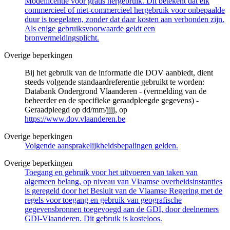
Modellicentie voor gratis hergebruik. Dit betekent dat elk
commercieel of niet-commercieel hergebruik voor onbepaalde
duur is toegelaten, zonder dat daar kosten aan verbonden zijn.
Als enige gebruiksvoorwaarde geldt een
bronvermeldingsplicht.
Overige beperkingen
Bij het gebruik van de informatie die DOV aanbiedt, dient
steeds volgende standaardreferentie gebruikt te worden:
Databank Ondergrond Vlaanderen - (vermelding van de
beheerder en de specifieke geraadpleegde gegevens) -
Geraadpleegd op dd/mm/jjjj, op
https://www.dov.vlaanderen.be
Overige beperkingen
Volgende aansprakelijkheidsbepalingen gelden.
Overige beperkingen
Toegang en gebruik voor het uitvoeren van taken van
algemeen belang, op niveau van Vlaamse overheidsinstanties
is geregeld door het Besluit van de Vlaamse Regering met de
regels voor toegang en gebruik van geografische
gegevensbronnen toegevoegd aan de GDI, door deelnemers
GDI-Vlaanderen. Dit gebruik is kosteloos.