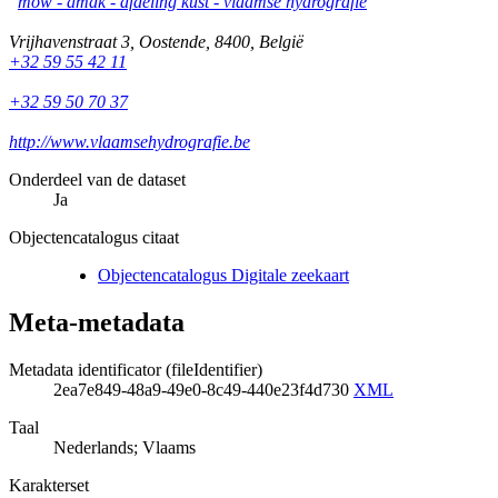
mow - amdk - afdeling kust - vlaamse hydrografie
Vrijhavenstraat 3
,
Oostende
,
8400
,
België
+32 59 55 42 11
+32 59 50 70 37
http://www.vlaamsehydrografie.be
Onderdeel van de dataset
Ja
Objectencatalogus citaat
Objectencatalogus Digitale zeekaart
Meta-metadata
Metadata identificator (fileIdentifier)
2ea7e849-48a9-49e0-8c49-440e23f4d730
XML
Taal
Nederlands; Vlaams
Karakterset