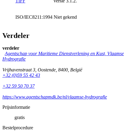
TIFF
versie 3.1.2.
ISO/IEC8211:1994
Niet gekend
Verdeler
verdeler
Agentschap voor Maritieme Dienstverlening en Kust, Vlaamse
Hydrografie
Vrijhavenstraat 3
,
Oostende
,
8400
,
België
+32 (0)59 55 42 43
+32 59 50 70 37
https://www.agentschapmdk.be/nl/vlaamse-hydrografie
Prijsinformatie
gratis
Bestelprocedure