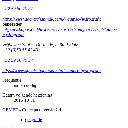
+32 59 50 70 37
https://www.agentschapmdk.be/nl/vlaamse-hydrografie
beheerder
Agentschap voor Maritieme Dienstverlening en Kust, Vlaamse
Hydrografie
Vrijhavenstraat 3
,
Oostende
,
8400
,
België
+32 (0)59 55 42 43
+32 59 50 70 37
https://www.agentschapmdk.be/nl/vlaamse-hydrografie
Frequentie
indien nodig
Datum volgende herziening
2016-10-31
GEMET - Concepten, versie 2.4
geografie