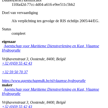
Dataset(serie) identificator
110fa42d-77cc-4d04-a616-e9ee511c5bb2
Doel van vervaardiging
Als verplichting ten gevolge de RIS richtlijn 2005/44/EG.
Status
compleet
eigenaar
Agentschap voor Maritieme Dienstverlening en Kust, Vlaamse
Hydrografie
Vrijhavenstraat 3
,
Oostende
,
8400
,
België
+32 (0)59 55 42 43
+32 59 50 70 37
https://www.agentschapmdk.be/nl/vlaamse-hydrografie
maker
Agentschap voor Maritieme Dienstverlening en Kust, Vlaamse
Hydrografie
Vrijhavenstraat 3
,
Oostende
,
8400
,
België
+32 (0)59 55 42 43