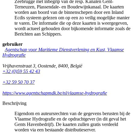
Zeebrugge met inbegrip van de resp. Kanalen Gent-
Terneuzen, Plassendale- en Boudewijnkanaal. De kaarten
worden aan boord van de binnenschepen door een Inland
Ecdis systeem gelezen om op een zo veilig mogelijke manier
te varen. De informatie die op deze kaarten is weergegeven,
wordt actueel gehouden door bijkomende informatie zoals de
Berichten aan Schippers.
gebruiker
Agentschap voor Maritieme Dienstverlening en Kust, Vlaamse
Hydrografie
Vrijhavenstraat 3
,
Oostende
,
8400
,
België
+32 (0)59 55 42 43
+32 59 50 70 37
https://www.agentschapmdk.be/nl/vlaamse-hydrografie
Beschrijving
Eigendom en auteursrechten van de gegevens berusten bij de
Vlaamse Hydrografie en de opdrachtgever (in dit geval het
Gents Havenbedrijf). De kaarten zullen gratis verdeeld
worden via een bestaande distributieserver.