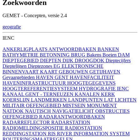
Zoekwoorden
GEMET - Concepten, versie 2.4
geografie
IENC
ANKERLIGPLAATS
ANTWOORDBAKEN
BANKEN
BATHYMETRIE
BETONNING
BRUG
Bakens
Boeien
DAM
DIEPTEGEBIED
DIEPTEN
DIJK
DROOGDOK
Dieptecijfers
Dieptelijnen
Dieptezones
EG
ELEKTRONISCHE
BINNENVAART KAART
GEBOUWEN
GETIJHAVEN
Gevaargebieden
HAVEN GENT
HAVENFACILITEIT
HAVENINFRASTRUCTUUR
HOOGTEGEGEVENS
HOOGTEREFERENTIESYSTEEM
HYDROGRAFIE
IENC
KANAAL GENT - TERNEUZEN
KANALEN
KERK
KOERSLIJN
LANDMERKEN
LANDPUNTEN
LAT
LICHTEN
MILITAIR OEFENGEBIED
MISTSEIN
MONUMENT
NATDOK
NAUTISCH
NAVIGATIELICHT
OBSTRUCTIES
OEFENGEBIED
RADARANTWOORDBAKEN
RADARREFLECTOR
RADARSTATION
RADIOMELDINGSPOSITIE
RADIOSTATION
REDDINGSTATION
RIS
RIVER INFORMATION SYSTEM
ROUTERINGSMAATREGELEN