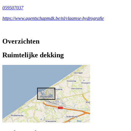
059507037
https://www.agentschapmdk.be/nl/vlaamse-hydrografie
Overzichten
Ruimtelijke dekking