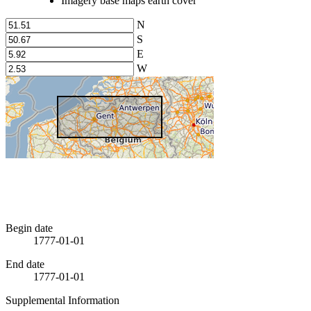
Imagery base maps earth cover
N
S
E
W
Begin date
1777-01-01
End date
1777-01-01
Supplemental Information