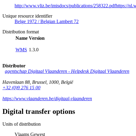
http://www.vliz.be/imisdocs/publications/258322.pdfhttps://nl.w
Unique resource identifier
Belge 1972 / Belgian Lambert 72
Distribution format
Name
Version
WMS
1.3.0
Distributor
agentschap Digitaal Vlaanderen -
Helpdesk Digitaal Vlaanderen
Havenlaan 88
,
Brussel
,
1000
,
België
+32 (0)9 276 15 00
https://www.vlaanderen.be/digitaal-vlaanderen
Digital transfer options
Units of distribution
Vlaams Gewest