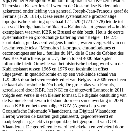
Rijk) en het Hertogdom Bouillon. In opdracht van Keizerin Maria-
Theresia en Keizer Jozef II werden de Oostenrijkse Nederlanden
gekarteerd onder leiding van generaal Joseph-Jean-François graaf de
Ferraris (1726-1814). Deze eerste systematische grootschalige
topografische kartering op schaal 1:11.520 (1771-1778) leidde tot
een veelkleurige handschriftkaart – Kabinetskaart genaamd – in drie
exemplaren waarvan KBR te Brussel er één bezit. Het is de eerste
systematische en grootschalige kartering van “België”. De 275
kaartbladen, geklasseerd volgens bundels, waren vergezeld van een
beschrijvende tekst “Mémoires historiques, chronologiques et
oeconomiques sur les .. feuilles du N°.. de la Carte de Cabinet des
Païs-Bas Autrichiens pour …”, die in totaal 4000 bladzijden
informatie biedt. Omwille van het historische belang werd van de
Kabinetskaart tussen 1965 en 1976 een facsimile in offset
uitgegeven, in quadrichromie en op een verkleinde schaal van
1:25.000, door het Gemeentekrediet van België. In 2009 verscheen
de kaart als facsimile in één boek, De grote atlas van Ferraris,
gerealiseerd door KBR, het NGI en de uitgeverij Lannoo; in 2011
volgde een versie in een kleiner formaat. De digitale ontsluiting van
de Kabinetskaart kwam tot stand door een samenwerking in 2009
tussen KBR en het toenmalige AGIV (Agentschap voor
Geografische Informatie Vlaanderen), nu Digitaal Vlaanderen.
Hierbij werden de kaarten gedigitaliseerd, gegeorefereerd en
raadpleegbaar gesteld via geopunt.be, het geoportaal van GDI-
Vlaanderen. De georeferentie werd herbekeken en verbeterd door