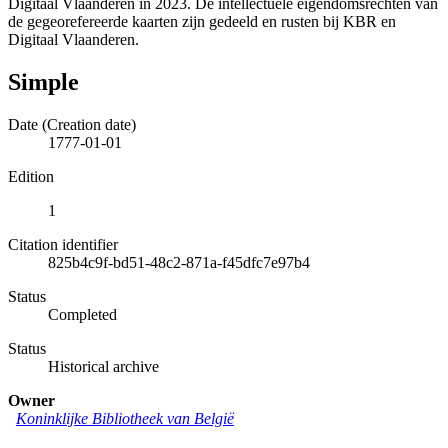
Digitaal Vlaanderen in 2023. De intellectuele eigendomsrechten van
de gegeorefereerde kaarten zijn gedeeld en rusten bij KBR en
Digitaal Vlaanderen.
Simple
Date (Creation date)
1777-01-01
Edition
1
Citation identifier
825b4c9f-bd51-48c2-871a-f45dfc7e97b4
Status
Completed
Status
Historical archive
Owner
Koninklijke Bibliotheek van België