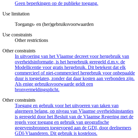
Geen beperkingen op de publieke toegang.
Use limitation
Toegangs- en (her)gebruiksvoorwaarden
Use constraints
Other restrictions
Other constraints
In uitvoering van het Vlaamse decreet voor hergebruik van
overheidsinformatie, is het hergebruik geregeld d.m.v. de
Modellicentie voor gratis hergebruik. Dit betekent dat elk
commercieel of niet-commercieel hergebruik voor onbepaalde
duur is toegelaten, zonder dat daar kosten aan verbonden zijn.
Als enige gebruiksvoorwaarde geldt een
bronvermeldingsplicht.
Other constraints
Toegang en gebruik voor het uitvoeren van taken van
algemeen belang, op niveau van Vlaamse overheidsinstanties
is geregeld door het Besluit van de Vlaamse Regering met de
regels voor toegang en gebruik van geografische
gegevensbronnen toegevoegd aan de GDI, door deelnemers
GDI-Vlaanderen. Dit gebruik is kosteloos.