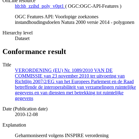
OnLine resource
hb:hb_zzihd_poly_v0pt1
(
OGC:OGC-API-Features
)
OGC Features API: Voorlopige zoekzones
instandhoudingsdoelen Natura 2000 versie 2014 - polygonen
Hierarchy level
Dataset
Conformance result
Title
VERORDENING (EU) Nr. 1089/2010 VAN DE
COMMISSIE van 23 november 2010 ter uitvoering van
Richtlijn 2007/2/EG van het Europees Parlement en de Raad
betreffende de interoperabiliteit van verzamelingen ruimtelijke
gegevens en van diensten met betrekking tot ruimtelijke
gegevens
Date (Publication date)
2010-12-08
Explanation
Geharmoniseerd volgens INSPIRE verordening