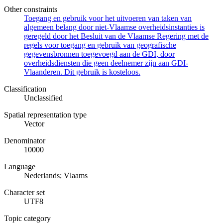
Other constraints
Toegang en gebruik voor het uitvoeren van taken van
algemeen belang door niet-Vlaamse overheidsinstanties is
geregeld door het Besluit van de Vlaamse Regering met de
regels voor toegang en gebruik van geografische
gegevensbronnen toegevoegd aan de GDI, door
overheidsdiensten die geen deelnemer zijn aan GDI-
Vlaanderen. Dit gebruik is kosteloos.
Classification
Unclassified
Spatial representation type
Vector
Denominator
10000
Language
Nederlands; Vlaams
Character set
UTF8
Topic category