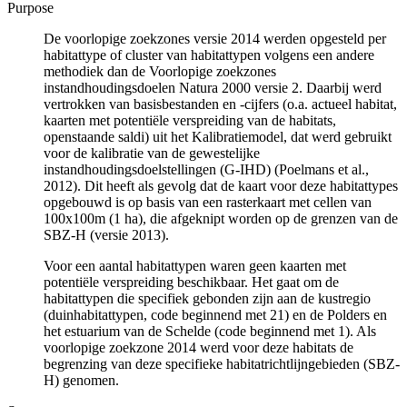
Purpose
De voorlopige zoekzones versie 2014 werden opgesteld per
habitattype of cluster van habitattypen volgens een andere
methodiek dan de Voorlopige zoekzones
instandhoudingsdoelen Natura 2000 versie 2. Daarbij werd
vertrokken van basisbestanden en -cijfers (o.a. actueel habitat,
kaarten met potentiële verspreiding van de habitats,
openstaande saldi) uit het Kalibratiemodel, dat werd gebruikt
voor de kalibratie van de gewestelijke
instandhoudingsdoelstellingen (G-IHD) (Poelmans et al.,
2012). Dit heeft als gevolg dat de kaart voor deze habitattypes
opgebouwd is op basis van een rasterkaart met cellen van
100x100m (1 ha), die afgeknipt worden op de grenzen van de
SBZ-H (versie 2013).
Voor een aantal habitattypen waren geen kaarten met
potentiële verspreiding beschikbaar. Het gaat om de
habitattypen die specifiek gebonden zijn aan de kustregio
(duinhabitattypen, code beginnend met 21) en de Polders en
het estuarium van de Schelde (code beginnend met 1). Als
voorlopige zoekzone 2014 werd voor deze habitats de
begrenzing van deze specifieke habitatrichtlijngebieden (SBZ-
H) genomen.