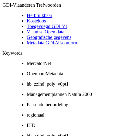
GDI-Vlaanderen Trefwoorden
Herbruikbaar
Kosteloos
Toegevoegd GDI-Vl
Vlaamse Open data
Geografische gegevens
Metadata GDI-Vl-conform
Keywords
MercatorNet
OpenbareMetadata
hb_zzihd_poly_v0pt1
Managementplannen Natura 2000
Passende beoordeling
regionaal
IHD
hb_zzihd_poly_v0pt1