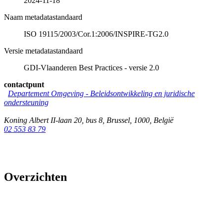
2024-11-18
Naam metadatastandaard
ISO 19115/2003/Cor.1:2006/INSPIRE-TG2.0
Versie metadatastandaard
GDI-Vlaanderen Best Practices - versie 2.0
contactpunt
Departement Omgeving - Beleidsontwikkeling en juridische
ondersteuning
Koning Albert II-laan 20, bus 8
,
Brussel
,
1000
,
België
02 553 83 79
Overzichten