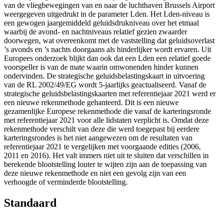
van de vliegbewegingen van en naar de luchthaven Brussels Airport
weergegeven uitgedrukt in de parameter Lden. Het Lden-niveau is
een gewogen jaargemiddeld geluidsdrukniveau over het etmaal
waarbij de avond- en nachtniveaus relatief gezien zwaarder
doorwegen, wat overeenkomt met de vaststelling dat geluidsoverlast
’s avonds en ’s nachts doorgaans als hinderlijker wordt ervaren. Uit
Europees onderzoek blijkt dan ook dat een Lden een relatief goede
voorspeller is van de mate waarin omwonenden hinder kunnen
ondervinden. De strategische geluidsbelastingskaart in uitvoering
van de RL 2002/49/EG wordt 5-jaarlijks geactualiseerd. Vanaf de
strategische geluidsbelastingskaarten met referentiejaar 2021 werd er
een nieuwe rekenmethode gehanteerd. Dit is een nieuwe
gezamenlijke Europese rekenmethode die vanaf de karteringsronde
met referentiejaar 2021 voor alle lidstaten verplicht is. Omdat deze
rekenmethode verschilt van deze die werd toegepast bij eerdere
karteringsrondes is het niet aangewezen om de resultaten van
referentiejaar 2021 te vergelijken met voorgaande edities (2006,
2011 en 2016). Het valt immers niet uit te sluiten dat verschillen in
berekende blootstelling louter te wijten zijn aan de toepassing van
deze nieuwe rekenmethode en niet een gevolg zijn van een
verhoogde of verminderde blootstelling.
Standaard