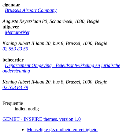
eigenaar
Brussels Airport Company
Auguste Reyerslaan 80
,
Schaarbeek
,
1030
,
België
uitgever
MercatorNet
Koning Albert II-laan 20, bus 8
,
Brussel
,
1000
,
België
02 553 83 50
beheerder
Departement Omgeving - Beleidsontwikkeling en juridische
ondersteuning
Koning Albert II-laan 20, bus 8
,
Brussel
,
1000
,
België
02 553 83 79
Frequentie
indien nodig
GEMET - INSPIRE themes, version 1.0
Menselijke gezondheid en veiligheid