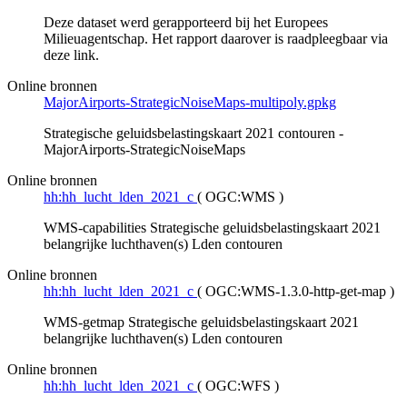
Deze dataset werd gerapporteerd bij het Europees
Milieuagentschap. Het rapport daarover is raadpleegbaar via
deze link.
Online bronnen
MajorAirports-StrategicNoiseMaps-multipoly.gpkg
Strategische geluidsbelastingskaart 2021 contouren -
MajorAirports-StrategicNoiseMaps
Online bronnen
hh:hh_lucht_lden_2021_c
(
OGC:WMS
)
WMS-capabilities Strategische geluidsbelastingskaart 2021
belangrijke luchthaven(s) Lden contouren
Online bronnen
hh:hh_lucht_lden_2021_c
(
OGC:WMS-1.3.0-http-get-map
)
WMS-getmap Strategische geluidsbelastingskaart 2021
belangrijke luchthaven(s) Lden contouren
Online bronnen
hh:hh_lucht_lden_2021_c
(
OGC:WFS
)