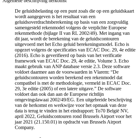
Algemene beschrijving herkomst
De geluidsbelasting op een punt zoals die op een geluidskaart
wordt aangegeven is het resultaat van een
geluidsoverdrachtsberekening op basis van een zorgvuldig
samengesteld rekenmodel volgens de verplichte Europese
rekenmethode (bijlage II van RL 2002/49). Met ingang van
dit jaar, wordt de berekening van de geluidscontouren
uitgevoerd met het Echo geluid berekeningsmodel. Echo is
opgezet volgens de specificaties van ECAC Doc. 29, 4e editie
(2016). Echo is geverifieerd op basis van het verificatie
framework van ECAC Doc. 29, 4e editie, Volume 3. Echo
maakt gebruik van ANP database versie 2.3. Deze software
voldoet daarmee aan de voorwaarden in Vlarem: “De
geluidscontouren worden berekend een rekenmodel dat
compatibel is met de methodologie, vermeld in ECAC Doc.
29, 3e editie (2005) of een latere uitgave.” De software
voldoet dan ook dan aan de Europese richtlijn
omgevingslawaai 2002/49/EG. Een uitgebreide beschrijving
van de herkomst en werkwijze voor het opmaak van deze
data is terug te vinden in het eindrapport: To70 België NV,
april 2022, Geluidscontouren rond Brussels Airport voor het
jaar 2021 (21.150.01) in opdracht van Brussels Airport
Company.