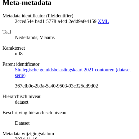
Meta-metadata
Metadata identificator (fileIdentifier)
2cced54e-bad1-5778-a4cd-2edd9afe4159
XML
Taal
Nederlands; Vlaams
Karakterset
utf8
Parent identificator
Strategische geluidsbelastingskaart 2021 contouren (dataset
serie)
367cfb0e-2b3a-5a40-9503-93c325dd9d02
Hiërarchisch niveau
dataset
Beschrijving hiërarchisch niveau
Dataset
Metadata wijzigingsdatum