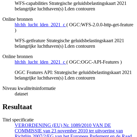
WFS-capabilities Strategische geluidsbelastingskaart 2021
belangrijke luchthaven(s) Lden contouren
Online bronnen
hh:hh_lucht_lden_2021_c
(
OGC:WFS-2.0.0-http-get-feature
)
WFS-getfeature Strategische geluidsbelastingskaart 2021
belangrijke luchthaven(s) Lden contouren
Online bronnen
hh:hh_lucht_lden_2021_c
(
OGC:OGC-API-Features
)
OGC Features API: Strategische geluidsbelastingskaart 2021
belangrijke luchthaven(s) Lden contouren
Niveau kwaliteitsinformatie
dataset
Resultaat
Titel specificatie
VERORDENING (EU) Nr. 1089/2010 VAN DE
COMMISSIE van 23 november 2010 ter uitvoering van
Richtlijn 2007/2/EG van het Europees Parlement en de Raad