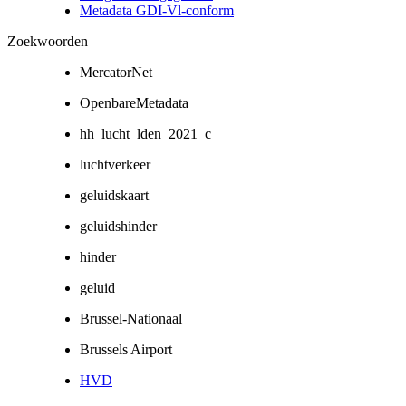
Metadata GDI-Vl-conform
Zoekwoorden
MercatorNet
OpenbareMetadata
hh_lucht_lden_2021_c
luchtverkeer
geluidskaart
geluidshinder
hinder
geluid
Brussel-Nationaal
Brussels Airport
HVD