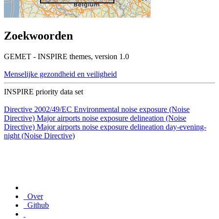
Zoekwoorden
GEMET - INSPIRE themes, version 1.0
Menselijke gezondheid en veiligheid
INSPIRE priority data set
Directive 2002/49/EC
Environmental noise exposure (Noise
Directive)
Major airports noise exposure delineation (Noise
Directive)
Major airports noise exposure delineation day-evening-
night (Noise Directive)
Over
Github