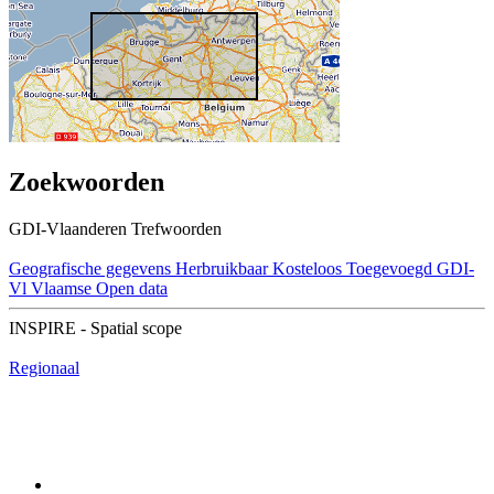
Zoekwoorden
GDI-Vlaanderen Trefwoorden
Geografische gegevens
Herbruikbaar
Kosteloos
Toegevoegd GDI-
Vl
Vlaamse Open data
INSPIRE - Spatial scope
Regionaal