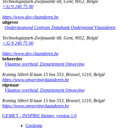
Technologiepark-Zwijnaarde 68
,
Gent
,
9052
,
België
+32 9 240 75 00
https://www.dov.vlaanderen.be
uitgever
Ondersteunend Centrum Databank Ondergrond Vlaanderen
Technologiepark-Zwijnaarde 68
,
Gent
,
9052
,
België
+32 9 240 75 00
https://www.dov.vlaanderen.be
beheerder
Vlaamse overheid, Departement Omgeving
Koning Albert II-laan 15 bus 553
,
Brussel
,
1210
,
België
https://www.omgevingvlaanderen.be
eigenaar
Vlaamse overheid, Departement Omgeving
Koning Albert II-laan 15 bus 553
,
Brussel
,
1210
,
België
https://www.omgevingvlaanderen.be
GEMET - INSPIRE themes, version 1.0
Geologie