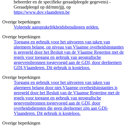
beheerder en de specifieke geraadpleegde gegevens) -
Geraadpleegd op dd/mm/jjjj, op
https://www.dov.vlaanderen.be
Overige beperkingen
Volgende aansprakelijkheidsbepalingen gelden.
Overige beperkingen
Toegang en gebruik voor het uitvoeren van taken van
algemeen belang, op niveau van Vlaamse overheidsinstanties
is geregeld door het Besluit van de Vlaamse Regering met de
regels voor toegang en gebruik van geografische
gegevensbronnen toegevoegd aan de GDI, door deelnemers
GDI-Vlaanderen. Dit gebruik is kosteloos.
Overige beperkingen
Toegang en gebruik voor het uitvoeren van taken van
algemeen belang door niet-Vlaamse overheidsinstanties is
geregeld door het Besluit van de Vlaamse Regering met de
regels voor toegang en gebruik van geografische
gegevensbronnen toegevoegd aan de GDI, door
overheidsdiensten die geen deelnemer zijn aan GDI-
Vlaanderen. Dit gebruik is kosteloos.
Overige beperkingen