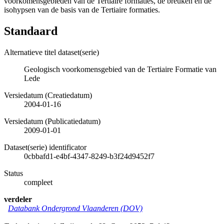
voorkomensgebieden van de Tertiaire formaties, de breuken en de
isohypsen van de basis van de Tertiaire formaties.
Standaard
Alternatieve titel dataset(serie)
Geologisch voorkomensgebied van de Tertiaire Formatie van
Lede
Versiedatum (Creatiedatum)
2004-01-16
Versiedatum (Publicatiedatum)
2009-01-01
Dataset(serie) identificator
0cbbafd1-e4bf-4347-8249-b3f24d9452f7
Status
compleet
verdeler
Databank Ondergrond Vlaanderen (DOV)