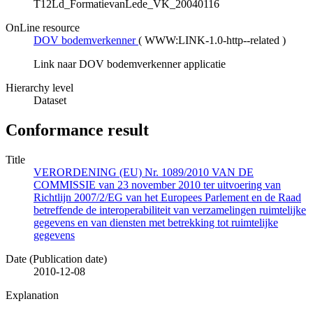
T12Ld_FormatievanLede_VK_20040116
OnLine resource
DOV bodemverkenner
(
WWW:LINK-1.0-http--related
)
Link naar DOV bodemverkenner applicatie
Hierarchy level
Dataset
Conformance result
Title
VERORDENING (EU) Nr. 1089/2010 VAN DE
COMMISSIE van 23 november 2010 ter uitvoering van
Richtlijn 2007/2/EG van het Europees Parlement en de Raad
betreffende de interoperabiliteit van verzamelingen ruimtelijke
gegevens en van diensten met betrekking tot ruimtelijke
gegevens
Date (Publication date)
2010-12-08
Explanation