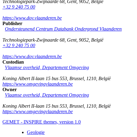
Technologiepark-Zwijnaarde 68
,
Gent
,
9052
,
België
+32 9 240 75 00
https://www.dov.vlaanderen.be
Publisher
Ondersteunend Centrum Databank Ondergrond Vlaanderen
Technologiepark-Zwijnaarde 68
,
Gent
,
9052
,
België
+32 9 240 75 00
https://www.dov.vlaanderen.be
Custodian
Vlaamse overheid, Departement Omgeving
Koning Albert II-laan 15 bus 553
,
Brussel
,
1210
,
België
https://www.omgevingvlaanderen.be
Owner
Vlaamse overheid, Departement Omgeving
Koning Albert II-laan 15 bus 553
,
Brussel
,
1210
,
België
https://www.omgevingvlaanderen.be
GEMET - INSPIRE themes, version 1.0
Geologie