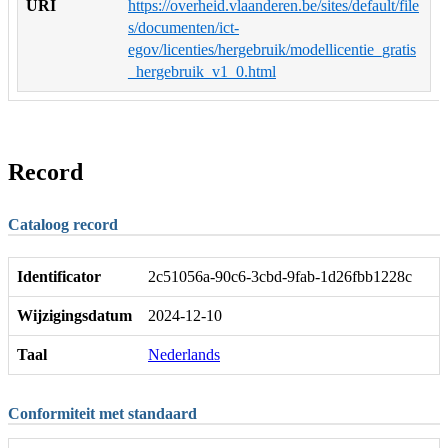
URI
https://overheid.vlaanderen.be/sites/default/file
s/documenten/ict-
egov/licenties/hergebruik/modellicentie_gratis
_hergebruik_v1_0.html
Record
Cataloog record
Identificator
2c51056a-90c6-3cbd-9fab-1d26fbb1228c
Wijzigingsdatum
2024-12-10
Taal
Nederlands
Conformiteit met standaard