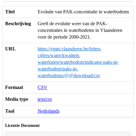
Titel
Evolutie van PAK-concentratie in waterbodems
Beschrijving
Geeft de evolutie weer van de PAK-
concentraties in waterbodems in Vlaanderen
voor de periode 2000-2021.
URL
https://vmm.vlaanderen.be/feiten-
cijfers/water/kwaliteit-
waterlopen/waterbodem/indicator-paks-in-
waterbodem/paks-in-
waterbodems/@@download/csv
Formaat
CSV
Media type
text/csv
Taal
Nederlands
Licentie Document