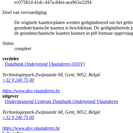
ec07581d-41dc-447a-84ea-aea963a32ff4
Doel van vervaardiging
De originele kaarten/platen werden gedigitaliseerd om het gebr
grondmechanische kaarten is beschikbaar. De gedigitaliseerde 
de grondmechanische kaarten kunnen in pdf formaat opgevraa
Status
compleet
verdeler
Databank Ondergrond Vlaanderen (DOV)
Technologiepark-Zwijnaarde 68
,
Gent
,
9052
,
België
+32 9 240 75 00
https://www.dov.vlaanderen.be
uitgever
Ondersteunend Centrum Databank Ondergrond Vlaanderen
Technologiepark-Zwijnaarde 68
,
Gent
,
9052
,
België
+32 9 240 75 00
https://www.dov.vlaanderen.be