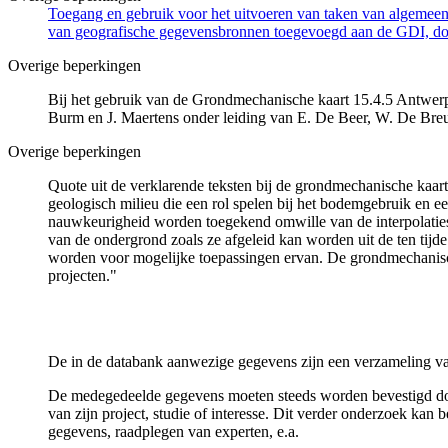
Toegang en gebruik voor het uitvoeren van taken van algemeen 
van geografische gegevensbronnen toegevoegd aan de GDI, door
Overige beperkingen
Bij het gebruik van de Grondmechanische kaart 15.4.5 Antwerpe
Burm en J. Maertens onder leiding van E. De Beer, W. De Bre
Overige beperkingen
Quote uit de verklarende teksten bij de grondmechanische ka
geologisch milieu die een rol spelen bij het bodemgebruik en
nauwkeurigheid worden toegekend omwille van de interpolaties
van de ondergrond zoals ze afgeleid kan worden uit de ten tijd
worden voor mogelijke toepassingen ervan. De grondmechanisch
projecten."
De in de databank aanwezige gegevens zijn een verzameling va
De medegedeelde gegevens moeten steeds worden bevestigd door 
van zijn project, studie of interesse. Dit verder onderzoek ka
gegevens, raadplegen van experten, e.a.