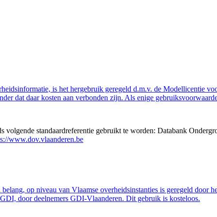
eidsinformatie, is het hergebruik geregeld d.m.v. de Modellicentie voor
nder dat daar kosten aan verbonden zijn. Als enige gebruiksvoorwaarde
eds volgende standaardreferentie gebruikt te worden: Databank Ondergr
ps://www.dov.vlaanderen.be
belang, op niveau van Vlaamse overheidsinstanties is geregeld door h
GDI, door deelnemers GDI-Vlaanderen. Dit gebruik is kosteloos.