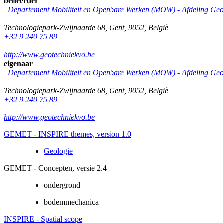
beheerder
Departement Mobiliteit en Openbare Werken (MOW) - Afdeling Geo
Technologiepark-Zwijnaarde 68
,
Gent
,
9052
,
België
+32 9 240 75 89
http://www.geotechniekvo.be
eigenaar
Departement Mobiliteit en Openbare Werken (MOW) - Afdeling Geo
Technologiepark-Zwijnaarde 68
,
Gent
,
9052
,
België
+32 9 240 75 89
http://www.geotechniekvo.be
GEMET - INSPIRE themes, version 1.0
Geologie
GEMET - Concepten, versie 2.4
ondergrond
bodemmechanica
INSPIRE - Spatial scope