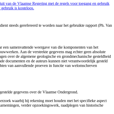
luit van de Vlaamse Regering met de regels voor toegang en gebruik
gebruik is kosteloos.
ent steeds gerefereerd te worden naar het gebruikte rapport (Ph. Van
aar een samenvattende weergave van die komponenten van het
 bouwwerken. Aan de verstrekte gegevens mag echter geen absolute
tingen over de algemene geologische en grondmechanische gesteldheid
ende documenten en de auteurs kunnen niet verantwoordelijk gesteld
chten van aanvullende proeven in functie van welomschreven
r gestelde gegevens over de Vlaamse Ondergrond.
erzoek waarbij hij rekening moet houden met het specifieke aspect
 waarnemingen, verder opzoekingswerk, raadplegen van historische