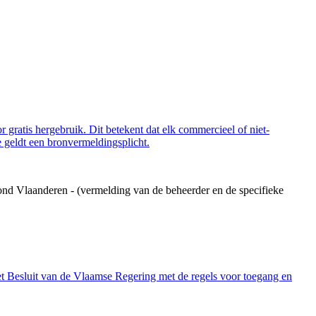
 gratis hergebruik. Dit betekent dat elk commercieel of niet-
 geldt een bronvermeldingsplicht.
ond Vlaanderen - (vermelding van de beheerder en de specifieke
et Besluit van de Vlaamse Regering met de regels voor toegang en