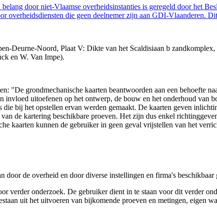
belang door niet-Vlaamse overheidsinstanties is geregeld door het Bes
 overheidsdiensten die geen deelnemer zijn aan GDI-Vlaanderen. Dit 
n-Deurne-Noord, Plaat V: Dikte van het Scaldisiaan b zandkomplex, di
uck en W. Van Impe).
arten: "De grondmechanische kaarten beantwoorden aan een behoefte n
 een invloed uitoefenen op het ontwerp, de bouw en het onderhoud van
 die bij het opstellen ervan werden gemaakt. De kaarten geven inlich
e van de kartering beschikbare proeven. Het zijn dus enkel richtinggev
e kaarten kunnen de gebruiker in geen geval vrijstellen van het verri
n door de overheid en door diverse instellingen en firma's beschikbaa
verder onderzoek. De gebruiker dient in te staan voor dit verder ond
n bestaan uit het uitvoeren van bijkomende proeven en metingen, eigen