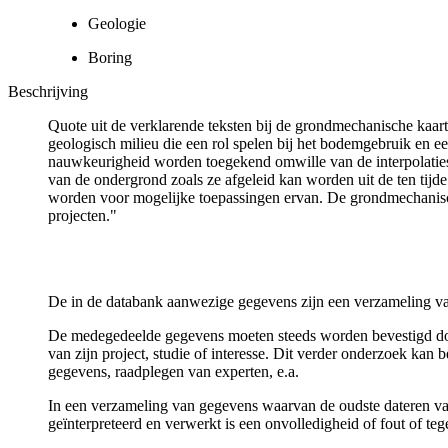
Geologie
Boring
Beschrijving
Quote uit de verklarende teksten bij de grondmechanische ka
geologisch milieu die een rol spelen bij het bodemgebruik en
nauwkeurigheid worden toegekend omwille van de interpolaties
van de ondergrond zoals ze afgeleid kan worden uit de ten tijd
worden voor mogelijke toepassingen ervan. De grondmechanisch
projecten."
De in de databank aanwezige gegevens zijn een verzameling va
De medegedeelde gegevens moeten steeds worden bevestigd door 
van zijn project, studie of interesse. Dit verder onderzoek ka
gegevens, raadplegen van experten, e.a.
In een verzameling van gegevens waarvan de oudste dateren van
geïnterpreteerd en verwerkt is een onvolledigheid of fout of te