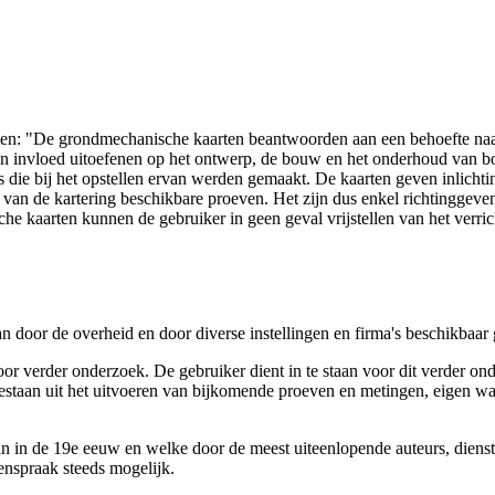
arten: "De grondmechanische kaarten beantwoorden aan een behoefte n
 een invloed uitoefenen op het ontwerp, de bouw en het onderhoud van
 die bij het opstellen ervan werden gemaakt. De kaarten geven inlich
e van de kartering beschikbare proeven. Het zijn dus enkel richtinggev
e kaarten kunnen de gebruiker in geen geval vrijstellen van het verri
n door de overheid en door diverse instellingen en firma's beschikbaa
verder onderzoek. De gebruiker dient in te staan voor dit verder ond
n bestaan uit het uitvoeren van bijkomende proeven en metingen, eigen
 in de 19e eeuw en welke door de meest uiteenlopende auteurs, diensten
genspraak steeds mogelijk.