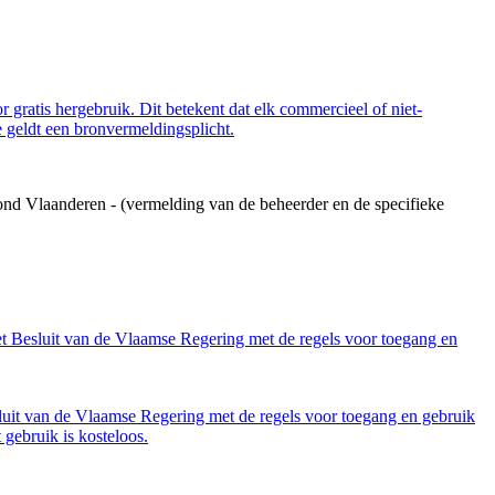
 gratis hergebruik. Dit betekent dat elk commercieel of niet-
 geldt een bronvermeldingsplicht.
ond Vlaanderen - (vermelding van de beheerder en de specifieke
et Besluit van de Vlaamse Regering met de regels voor toegang en
luit van de Vlaamse Regering met de regels voor toegang en gebruik
gebruik is kosteloos.