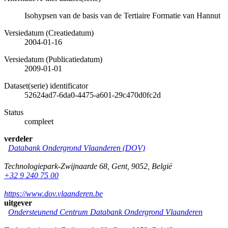
Isohypsen van de basis van de Tertiaire Formatie van Hannut
Versiedatum (Creatiedatum)
2004-01-16
Versiedatum (Publicatiedatum)
2009-01-01
Dataset(serie) identificator
52624ad7-6da0-4475-a601-29c470d0fc2d
Status
compleet
verdeler
Databank Ondergrond Vlaanderen (DOV)
Technologiepark-Zwijnaarde 68
,
Gent
,
9052
,
België
+32 9 240 75 00
https://www.dov.vlaanderen.be
uitgever
Ondersteunend Centrum Databank Ondergrond Vlaanderen