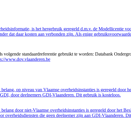
eidsinformatie, is het hergebruik geregeld d.m.v. de Modellicentie voor
nder dat daar kosten aan verbonden zijn. Als enige gebruiksvoorwaarde
eds volgende standaardreferentie gebruikt te worden: Databank Ondergr
ps://www.dov.vlaanderen.be
belang, op niveau van Vlaamse overheidsinstanties is geregeld door h
GDI, door deelnemers GDI-Vlaanderen. Dit gebruik is kosteloos.
belang door niet-Vlaamse overheidsinstanties is geregeld door het Bes
 overheidsdiensten die geen deelnemer zijn aan GDI-Vlaanderen. Dit 