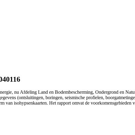
040116
 Energie, nu Afdeling Land en Bodembescherming, Ondergrond en Natu
gevens (ontsluitingen, boringen, seismische profielen, boorgatmetingen
vorm van isohypsenkaarten. Het rapport omvat de voorkomensgebieden va