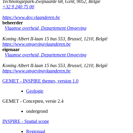
Technologiepark-Zwijnaarde 68
,
Gent
,
9052
,
België
+32 9 240 75 00
https://www.dov.vlaanderen.be
beheerder
Vlaamse overheid, Departement Omgeving
Koning Albert II-laan 15 bus 553
,
Brussel
,
1210
,
België
https://www.omgevingvlaanderen.be
eigenaar
Vlaamse overheid, Departement Omgeving
Koning Albert II-laan 15 bus 553
,
Brussel
,
1210
,
België
https://www.omgevingvlaanderen.be
GEMET - INSPIRE themes, version 1.0
Geologie
GEMET - Concepten, versie 2.4
ondergrond
INSPIRE - Spatial scope
Regionaal