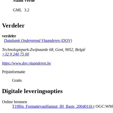
Naam
Versie
GML
3.2
Verdeler
verdeler
Databank Ondergrond Vlaanderen (DOV)
Technologiepark-Zwijnaarde 68
,
Gent
,
9052
,
België
+32 9 240 75 00
https://www.dov.vlaanderen.be
Prijsinformatie
Gratis
Digitale leveringsopties
Online bronnen
T19Hn_FormatievanHannut_IH_Basis_20040116
(
OGC:WM