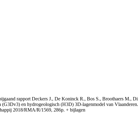
t bijgaand rapport Deckers J., De Koninck R., Bos S., Broothaers M., Di
 (G3Dv3) en hydrogeologisch (H3D) 3D-lagenmodel van Vlaanderen. S
appij 2018/RMA/R/1569, 286p. + bijlagen