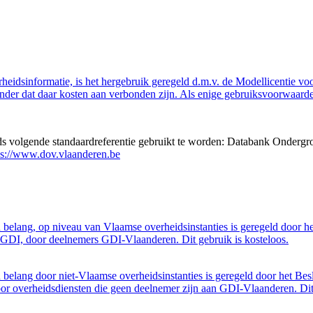
eidsinformatie, is het hergebruik geregeld d.m.v. de Modellicentie voor
nder dat daar kosten aan verbonden zijn. Als enige gebruiksvoorwaarde
eds volgende standaardreferentie gebruikt te worden: Databank Ondergr
ps://www.dov.vlaanderen.be
belang, op niveau van Vlaamse overheidsinstanties is geregeld door h
GDI, door deelnemers GDI-Vlaanderen. Dit gebruik is kosteloos.
belang door niet-Vlaamse overheidsinstanties is geregeld door het Bes
 overheidsdiensten die geen deelnemer zijn aan GDI-Vlaanderen. Dit 