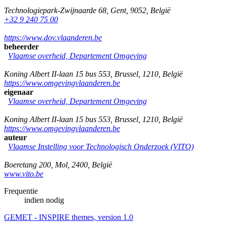
Technologiepark-Zwijnaarde 68
,
Gent
,
9052
,
België
+32 9 240 75 00
https://www.dov.vlaanderen.be
beheerder
Vlaamse overheid, Departement Omgeving
Koning Albert II-laan 15 bus 553
,
Brussel
,
1210
,
België
https://www.omgevingvlaanderen.be
eigenaar
Vlaamse overheid, Departement Omgeving
Koning Albert II-laan 15 bus 553
,
Brussel
,
1210
,
België
https://www.omgevingvlaanderen.be
auteur
Vlaamse Instelling voor Technologisch Onderzoek (VITO)
Boeretang 200
,
Mol
,
2400
,
België
www.vito.be
Frequentie
indien nodig
GEMET - INSPIRE themes, version 1.0