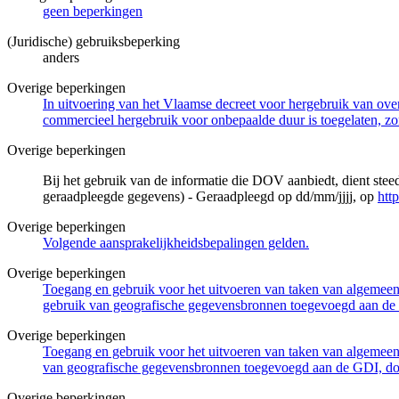
geen beperkingen
(Juridische) gebruiksbeperking
anders
Overige beperkingen
In uitvoering van het Vlaamse decreet voor hergebruik van overh
commercieel hergebruik voor onbepaalde duur is toegelaten, zo
Overige beperkingen
Bij het gebruik van de informatie die DOV aanbiedt, dient ste
geraadpleegde gegevens) - Geraadpleegd op dd/mm/jjjj, op
htt
Overige beperkingen
Volgende aansprakelijkheidsbepalingen gelden.
Overige beperkingen
Toegang en gebruik voor het uitvoeren van taken van algemeen 
gebruik van geografische gegevensbronnen toegevoegd aan de 
Overige beperkingen
Toegang en gebruik voor het uitvoeren van taken van algemeen 
van geografische gegevensbronnen toegevoegd aan de GDI, door
Overige beperkingen