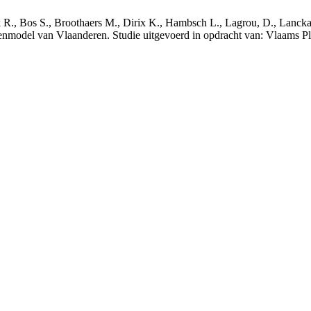
nck R., Bos S., Broothaers M., Dirix K., Hambsch L., Lagrou, D., Lanck
nmodel van Vlaanderen. Studie uitgevoerd in opdracht van: Vlaams