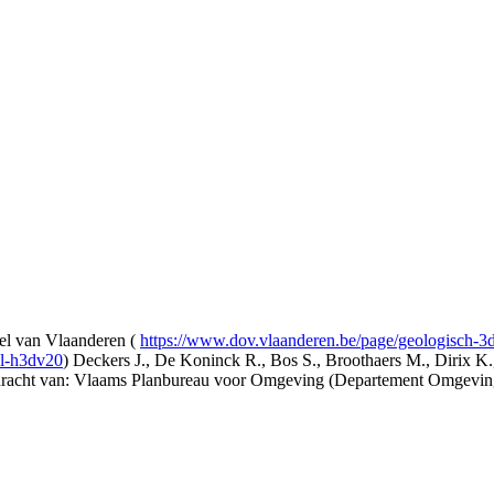
l van Vlaanderen (
https://www.dov.vlaanderen.be/page/geologisch-
el-h3dv20
) Deckers J., De Koninck R., Bos S., Broothaers M., Dirix K.
opdracht van: Vlaams Planbureau voor Omgeving (Departement Omgev