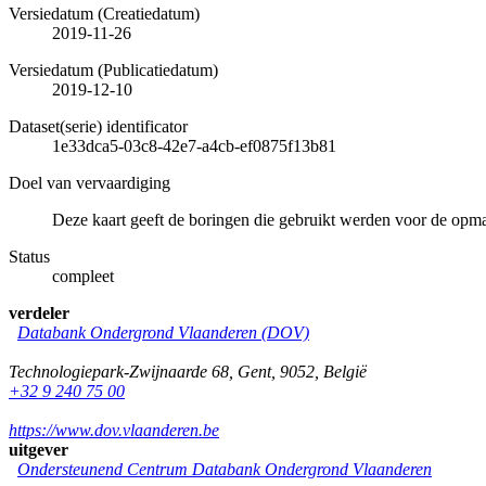
Versiedatum (Creatiedatum)
2019-11-26
Versiedatum (Publicatiedatum)
2019-12-10
Dataset(serie) identificator
1e33dca5-03c8-42e7-a4cb-ef0875f13b81
Doel van vervaardiging
Deze kaart geeft de boringen die gebruikt werden voor de opm
Status
compleet
verdeler
Databank Ondergrond Vlaanderen (DOV)
Technologiepark-Zwijnaarde 68
,
Gent
,
9052
,
België
+32 9 240 75 00
https://www.dov.vlaanderen.be
uitgever
Ondersteunend Centrum Databank Ondergrond Vlaanderen