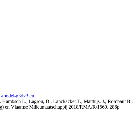
3d-model-g3dv3 en
, Hambsch L., Lagrou, D., Lanckacker T., Matthijs, J., Rombaut B.,
ing) en Vlaamse Milieumaatschappij 2018/RMA/R/1569, 286p +