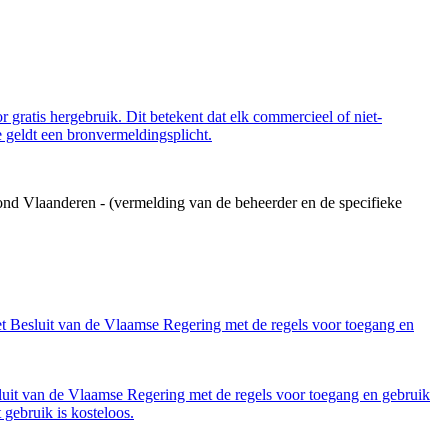
 gratis hergebruik. Dit betekent dat elk commercieel of niet-
 geldt een bronvermeldingsplicht.
ond Vlaanderen - (vermelding van de beheerder en de specifieke
et Besluit van de Vlaamse Regering met de regels voor toegang en
luit van de Vlaamse Regering met de regels voor toegang en gebruik
gebruik is kosteloos.