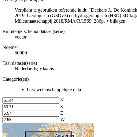
Verplicht te gebruiken referentie luidt: "Deckers J., De Koni
2019. Geologisch (G3Dv3) en hydrogeologisch (H3D) 3D-lage
Milieumaatschappij 2018/RMA/R/1569, 286p. + bijlagen"
Ruimtelijk schema dataset(serie)
vector
Noemer
50000
Taal dataset(serie)
Nederlands; Vlaams
Categorie(en)
Geo wetenschappelijke data
N
S
E
W