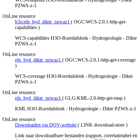
PZWA-z-1
OnLine resource
h3o:rds_hyd_dikte_pzwaz1
(
OGC:WCS-2.0.1-http-get-
capabilities
)
WCS-capabilities H3O-Roerdalslenk - Hydrogeologie - Dikte
PZWA-z-1
OnLine resource
rds_hyd_dikte_pzwaz1
(
OGC:WCS-2.0.1-http-get-coverage
)
WCS-coverage H3O-Roerdalslenk - Hydrogeologie - Dikte
PZWA-z-1
OnLine resource
rds_hyd_dikte_pzwaz1
(
GLG:KML-2.0-http-get-map
)
KML H3O-Roerdalslenk - Hydrogeologie - Dikte PZWA-z-1
OnLine resource
Downloaden via DOV-website
(
LINK download-store
)
Link naar downloadbare bestanden (rapport, correlatietabel en