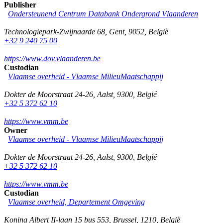
Publisher
Ondersteunend Centrum Databank Ondergrond Vlaanderen
Technologiepark-Zwijnaarde 68
,
Gent
,
9052
,
België
+32 9 240 75 00
https://www.dov.vlaanderen.be
Custodian
Vlaamse overheid - Vlaamse MilieuMaatschappij
Dokter de Moorstraat 24-26
,
Aalst
,
9300
,
België
+32 5 372 62 10
https://www.vmm.be
Owner
Vlaamse overheid - Vlaamse MilieuMaatschappij
Dokter de Moorstraat 24-26
,
Aalst
,
9300
,
België
+32 5 372 62 10
https://www.vmm.be
Custodian
Vlaamse overheid, Departement Omgeving
Koning Albert II-laan 15 bus 553
,
Brussel
,
1210
,
België