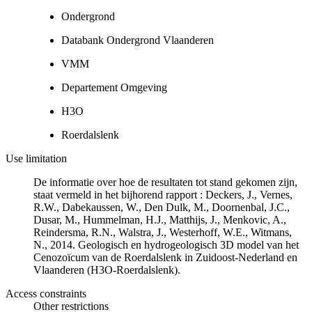
Ondergrond
Databank Ondergrond Vlaanderen
VMM
Departement Omgeving
H3O
Roerdalslenk
Use limitation
De informatie over hoe de resultaten tot stand gekomen zijn,
staat vermeld in het bijhorend rapport : Deckers, J., Vernes,
R.W., Dabekaussen, W., Den Dulk, M., Doornenbal, J.C.,
Dusar, M., Hummelman, H.J., Matthijs, J., Menkovic, A.,
Reindersma, R.N., Walstra, J., Westerhoff, W.E., Witmans,
N., 2014. Geologisch en hydrogeologisch 3D model van het
Cenozoïcum van de Roerdalslenk in Zuidoost-Nederland en
Vlaanderen (H3O-Roerdalslenk).
Access constraints
Other restrictions