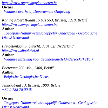
https://www.omgevingvlaanderen.be
Owner
Vlaamse overheid, Departement Omgeving
Koning Albert II-laan 15 bus 553
,
Brussel
,
1210
,
België
https://www.omgevingvlaanderen.be
Author
Toegepast-Natuurwetenschappelijk Onderzoek - Geologische
Dienst Nederland
Princetonlaan 6
,
Utrecht
,
3584 CB
,
Nederland
https://www.dinoloket.nl
Author
Vlaamse Instelling voor Technologisch Onderzoek (VITO)
Boeretang 200
,
Mol
,
2400
,
België
Author
Belgische Geologische Dienst
Jennerstraat 13
,
Brussel
,
1000
,
België
+32 2 788 76 00-01
Owner
Toegepast-Natuurwetenschappelijk Onderzoek - Geologische
Dienst Nederland