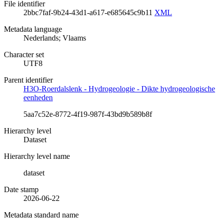
File identifier
2bbc7faf-9b24-43d1-a617-e685645c9b11
XML
Metadata language
Nederlands; Vlaams
Character set
UTF8
Parent identifier
H3O-Roerdalslenk - Hydrogeologie - Dikte hydrogeologische
eenheden
5aa7c52e-8772-4f19-987f-43bd9b589b8f
Hierarchy level
Dataset
Hierarchy level name
dataset
Date stamp
2026-06-22
Metadata standard name