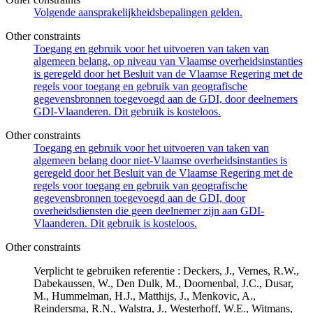
Volgende aansprakelijkheidsbepalingen gelden.
Other constraints
Toegang en gebruik voor het uitvoeren van taken van
algemeen belang, op niveau van Vlaamse overheidsinstanties
is geregeld door het Besluit van de Vlaamse Regering met de
regels voor toegang en gebruik van geografische
gegevensbronnen toegevoegd aan de GDI, door deelnemers
GDI-Vlaanderen. Dit gebruik is kosteloos.
Other constraints
Toegang en gebruik voor het uitvoeren van taken van
algemeen belang door niet-Vlaamse overheidsinstanties is
geregeld door het Besluit van de Vlaamse Regering met de
regels voor toegang en gebruik van geografische
gegevensbronnen toegevoegd aan de GDI, door
overheidsdiensten die geen deelnemer zijn aan GDI-
Vlaanderen. Dit gebruik is kosteloos.
Other constraints
Verplicht te gebruiken referentie : Deckers, J., Vernes, R.W.,
Dabekaussen, W., Den Dulk, M., Doornenbal, J.C., Dusar,
M., Hummelman, H.J., Matthijs, J., Menkovic, A.,
Reindersma, R.N., Walstra, J., Westerhoff, W.E., Witmans,