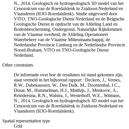
N., 2014. Geologisch en hydrogeologisch 3D model van het
Cenozoïcum van de Roerdalslenk in Zuidoost-Nederland en
Vlaanderen (H3O-Roerdalslenk). Studie uitgevoerd door
VITO, TNO-Geologische Dienst Nederland en de Belgische
Geologische Dienst in opdracht van de Afdeling Land en
Bodembescherming, Ondergrond, Natuurlijke Rijkdommen
van de Vlaamse overheid, de Afdeling Operationeel
Waterbeheer van de Vlaamse Milieumaatschappij, de
Nederlandse Provincie Limburg en de Nederlandse Provincie
Noord-Brabant, VITO en TNO-Geologische Dienst
Nederland.
Other constraints
De informatie over hoe de resultaten tot stand gekomen zijn,
staat vermeld in het bijhorend rapport : Deckers, J., Vernes,
R.W., Dabekaussen, W., Den Dulk, M., Doornenbal, J.C.,
Dusar, M., Hummelman, H.J., Matthijs, J., Menkovic, A.,
Reindersma, R.N., Walstra, J., Westerhoff, W.E., Witmans,
N., 2014. Geologisch en hydrogeologisch 3D model van het
Cenozoïcum van de Roerdalslenk in Zuidoost-Nederland en
Vlaanderen (H3O-Roerdalslenk).
Spatial representation type
Grid