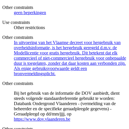
Other constraints
geen beperkingen
Use constraints
Other restrictions
Other constraints
In uitvoering van het Vlaamse decreet voor hergebruik van
overheidsinformatie, is het hergebruik geregeld d.m.v. de
Modellicentie voor gratis hergebruik. Dit betekent dat elk
commercieel of niet-commercieel hergebruik voor onbepaalde
duur is toegelaten, zonder dat daar kosten aan verbonden zijn.
Als enige gebruiksvoorwaarde geldt een
bronvermeldingsplicht.
Other constraints
Bij het gebruik van de informatie die DOV aanbiedt, dient
steeds volgende standaardreferentie gebruikt te worden:
Databank Ondergrond Vlaanderen - (vermelding van de
beheerder en de specifieke geraadpleegde gegevens) -
Geraadpleegd op dd/mm/jjjj, op
https://www.dov.vlaanderen.be
Other constraints