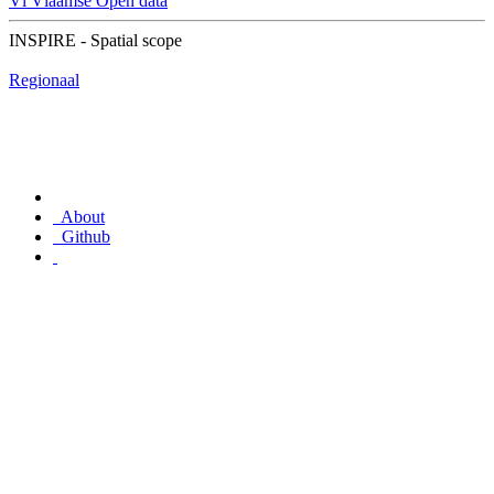
Vl
Vlaamse Open data
INSPIRE - Spatial scope
Regionaal
About
Github