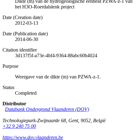
Dikte (m) van de hydrogeologische eenheid PZWA-z-1 van
het H3O-Roerdalslenk project
Date (Creation date)
2012-03-13
Date (Publication date)
2014-06-30
Citation identifier
3d137f5f-a73e-4bf4-9364-88abc60b4024
Purpose
Weergave van de dikte (m) van PZWA-z-1.
Status
Completed
Distributor
Databank Ondergrond Vlaanderen (DOV)
Technologiepark-Zwijnaarde 68
,
Gent
,
9052
,
België
+32 9 240 75 00
https://www.dov.vlaanderen.be