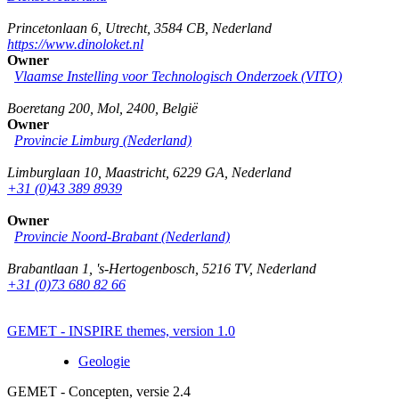
Princetonlaan 6
,
Utrecht
,
3584 CB
,
Nederland
https://www.dinoloket.nl
Owner
Vlaamse Instelling voor Technologisch Onderzoek (VITO)
Boeretang 200
,
Mol
,
2400
,
België
Owner
Provincie Limburg (Nederland)
Limburglaan 10
,
Maastricht
,
6229 GA
,
Nederland
+31 (0)43 389 8939
Owner
Provincie Noord-Brabant (Nederland)
Brabantlaan 1
,
's-Hertogenbosch
,
5216 TV
,
Nederland
+31 (0)73 680 82 66
GEMET - INSPIRE themes, version 1.0
Geologie
GEMET - Concepten, versie 2.4