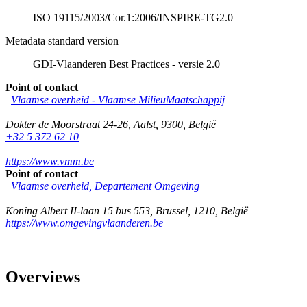
ISO 19115/2003/Cor.1:2006/INSPIRE-TG2.0
Metadata standard version
GDI-Vlaanderen Best Practices - versie 2.0
Point of contact
Vlaamse overheid - Vlaamse MilieuMaatschappij
Dokter de Moorstraat 24-26
,
Aalst
,
9300
,
België
+32 5 372 62 10
https://www.vmm.be
Point of contact
Vlaamse overheid, Departement Omgeving
Koning Albert II-laan 15 bus 553
,
Brussel
,
1210
,
België
https://www.omgevingvlaanderen.be
Overviews