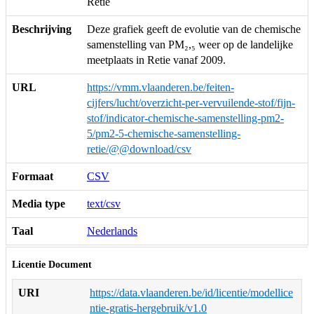
Retie
Beschrijving
Deze grafiek geeft de evolutie van de chemische
samenstelling van PM₂,₅ weer op de landelijke
meetplaats in Retie vanaf 2009.
URL
https://vmm.vlaanderen.be/feiten-
cijfers/lucht/overzicht-per-vervuilende-stof/fijn-
stof/indicator-chemische-samenstelling-pm2-
5/pm2-5-chemische-samenstelling-
retie/@@download/csv
Formaat
CSV
Media type
text/csv
Taal
Nederlands
Licentie Document
URI
https://data.vlaanderen.be/id/licentie/modellice
ntie-gratis-hergebruik/v1.0