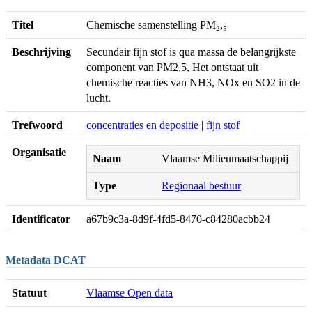
Titel
Chemische samenstelling PM₂,₅
Beschrijving
Secundair fijn stof is qua massa de belangrijkste
component van PM2,5, Het ontstaat uit
chemische reacties van NH3, NOx en SO2 in de
lucht.
Trefwoord
concentraties en depositie
|
fijn stof
Organisatie
Naam
Vlaamse Milieumaatschappij
Type
Regionaal bestuur
Identificator
a67b9c3a-8d9f-4fd5-8470-c84280acbb24
Metadata DCAT
Statuut
Vlaamse Open data