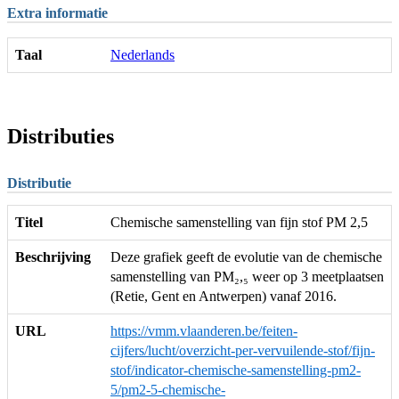
Extra informatie
Taal
Nederlands
Distributies
Distributie
Titel
Chemische samenstelling van fijn stof PM 2,5
Beschrijving
Deze grafiek geeft de evolutie van de chemische
samenstelling van PM₂,₅ weer op 3 meetplaatsen
(Retie, Gent en Antwerpen) vanaf 2016.
URL
https://vmm.vlaanderen.be/feiten-
cijfers/lucht/overzicht-per-vervuilende-stof/fijn-
stof/indicator-chemische-samenstelling-pm2-
5/pm2-5-chemische-