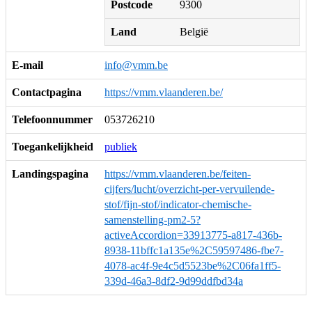
Postcode
9300
Land
België
E-mail
info@vmm.be
Contactpagina
https://vmm.vlaanderen.be/
Telefoonnummer
053726210
Toegankelijkheid
publiek
Landingspagina
https://vmm.vlaanderen.be/feiten-
cijfers/lucht/overzicht-per-vervuilende-
stof/fijn-stof/indicator-chemische-
samenstelling-pm2-5?
activeAccordion=33913775-a817-436b-
8938-11bffc1a135e%2C59597486-fbe7-
4078-ac4f-9e4c5d5523be%2C06fa1ff5-
339d-46a3-8df2-9d99ddfbd34a