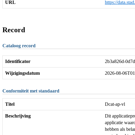
URL
https://data.sta
Record
Cataloog record
Identificator
2b3a826d-0d7d
Wijzigingsdatum
2026-08-06T01
Conformiteit met standaard
Titel
Dcat-ap-vl
Beschrijving
Dit applicatie
applicatie waar
hebben als bela