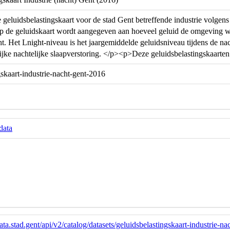
 geluidsbelastingskaart voor de stad Gent betreffende industrie volge
e geluidskaart wordt aangegeven aan hoeveel geluid de omgeving word
t. Het Lnight-niveau is het jaargemiddelde geluidsniveau tijdens de nach
ijke nachtelijke slaapverstoring. </p><p>Deze geluidsbelastingskaarte
gskaart-industrie-nacht-gent-2016
data
ata.stad.gent/api/v2/catalog/datasets/geluidsbelastingskaart-industrie-n