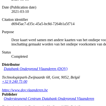
Date (Publication date)
2021-03-10
Citation identifier
d6945ac7-d35c-45a5-bc8d-7264b1a5f714
Purpose
Deze kaart werd samen met andere kaarten van het ondiepe voo
inschatting gemaakt worden van het ondiepe voorkomen van delfs
Status
Completed
Distributor
Databank Ondergrond Vlaanderen (DOV)
Technologiepark-Zwijnaarde 68
,
Gent
,
9052
,
België
+32 9 240 75 00
https://www.dov.vlaanderen.be
Publisher
Ondersteunend Centrum Databank Ondergrond Vlaanderen