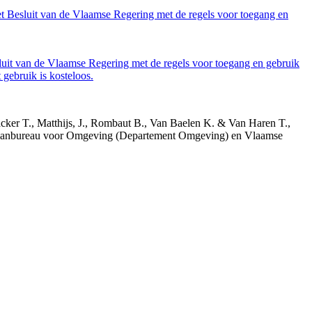
et Besluit van de Vlaamse Regering met de regels voor toegang en
luit van de Vlaamse Regering met de regels voor toegang en gebruik
gebruik is kosteloos.
acker T., Matthijs, J., Rombaut B., Van Baelen K. & Van Haren T.,
 Planbureau voor Omgeving (Departement Omgeving) en Vlaamse