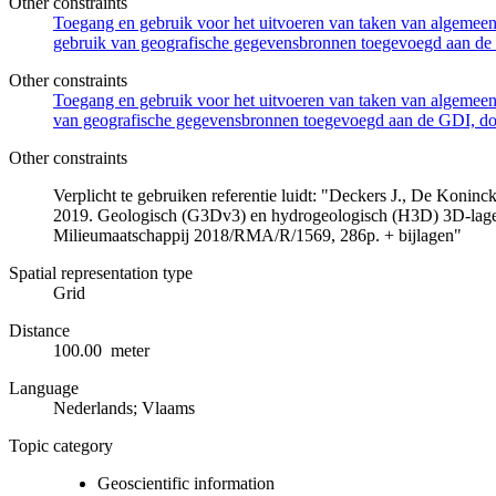
Other constraints
Toegang en gebruik voor het uitvoeren van taken van algemeen 
gebruik van geografische gegevensbronnen toegevoegd aan de 
Other constraints
Toegang en gebruik voor het uitvoeren van taken van algemeen 
van geografische gegevensbronnen toegevoegd aan de GDI, door
Other constraints
Verplicht te gebruiken referentie luidt: "Deckers J., De Koni
2019. Geologisch (G3Dv3) en hydrogeologisch (H3D) 3D-lage
Milieumaatschappij 2018/RMA/R/1569, 286p. + bijlagen"
Spatial representation type
Grid
Distance
100.00 meter
Language
Nederlands; Vlaams
Topic category
Geoscientific information