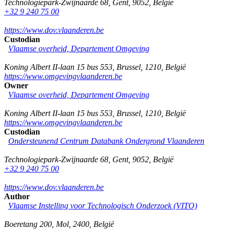
Technologiepark-Zwijnaarde 68
,
Gent
,
9052
,
België
+32 9 240 75 00
https://www.dov.vlaanderen.be
Custodian
Vlaamse overheid, Departement Omgeving
Koning Albert II-laan 15 bus 553
,
Brussel
,
1210
,
België
https://www.omgevingvlaanderen.be
Owner
Vlaamse overheid, Departement Omgeving
Koning Albert II-laan 15 bus 553
,
Brussel
,
1210
,
België
https://www.omgevingvlaanderen.be
Custodian
Ondersteunend Centrum Databank Ondergrond Vlaanderen
Technologiepark-Zwijnaarde 68
,
Gent
,
9052
,
België
+32 9 240 75 00
https://www.dov.vlaanderen.be
Author
Vlaamse Instelling voor Technologisch Onderzoek (VITO)
Boeretang 200
,
Mol
,
2400
,
België