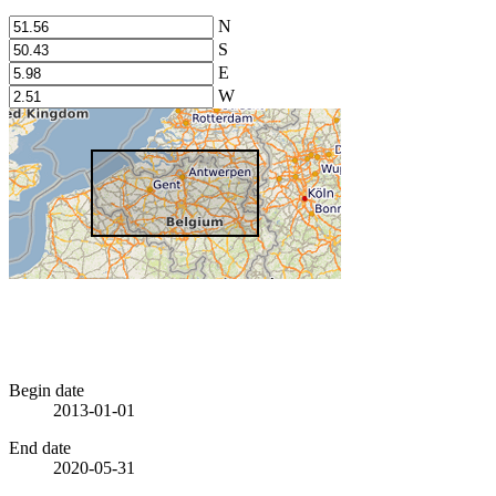
N
S
E
W
Begin date
2013-01-01
End date
2020-05-31