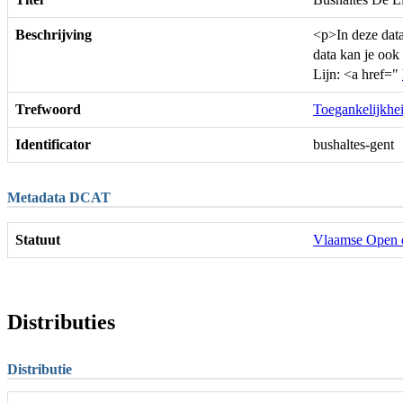
Beschrijving
<p>In deze data
data kan je ook
Lijn: <a href="
Trefwoord
Toegankelijkhe
Identificator
bushaltes-gent
Metadata DCAT
Statuut
Vlaamse Open 
Distributies
Distributie