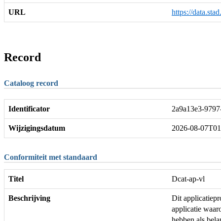
URL
https://data.sta
Record
Cataloog record
Identificator
2a9a13e3-9797
Wijzigingsdatum
2026-08-07T01
Conformiteit met standaard
Titel
Dcat-ap-vl
Beschrijving
Dit applicatie
applicatie waar
hebben als bela