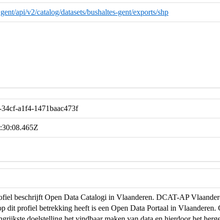
d.gent/api/v2/catalog/datasets/bushaltes-gent/exports/shp
-34cf-a1f4-1471baac473f
:30:08.465Z
profiel beschrijft Open Data Catalogi in Vlaanderen. DCAT-AP Vlaand
op dit profiel betrekking heeft is een Open Data Portaal in Vlaanderen
ngrijkste doelstelling het vindbaar maken van data en hierdoor het herg