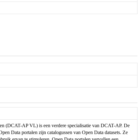
eren (DCAT-AP VL) is een verdere specialisatie van DCAT-AP. De
. Open Data portalen zijn catalogussen van Open Data datasets. Ze
ebruik ervan te stimuleren. Open Data portalen vervullen een