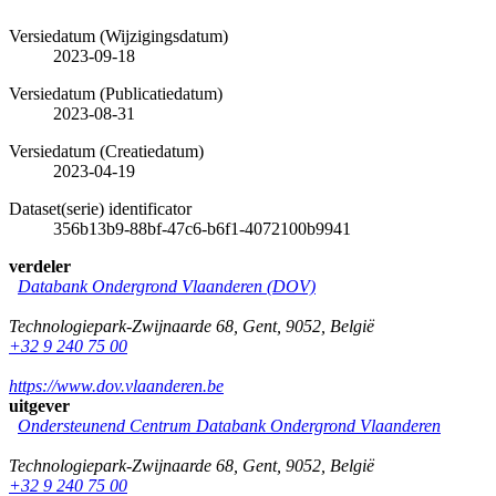
Versiedatum (Wijzigingsdatum)
2023-09-18
Versiedatum (Publicatiedatum)
2023-08-31
Versiedatum (Creatiedatum)
2023-04-19
Dataset(serie) identificator
356b13b9-88bf-47c6-b6f1-4072100b9941
verdeler
Databank Ondergrond Vlaanderen (DOV)
Technologiepark-Zwijnaarde 68
,
Gent
,
9052
,
België
+32 9 240 75 00
https://www.dov.vlaanderen.be
uitgever
Ondersteunend Centrum Databank Ondergrond Vlaanderen
Technologiepark-Zwijnaarde 68
,
Gent
,
9052
,
België
+32 9 240 75 00