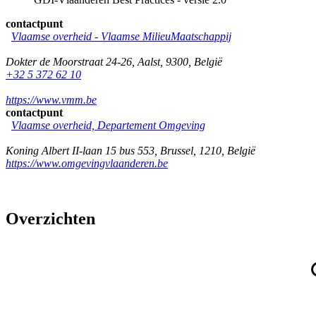
contactpunt
Vlaamse overheid - Vlaamse MilieuMaatschappij
Dokter de Moorstraat 24-26
,
Aalst
,
9300
,
België
+32 5 372 62 10
https://www.vmm.be
contactpunt
Vlaamse overheid, Departement Omgeving
Koning Albert II-laan 15 bus 553
,
Brussel
,
1210
,
België
https://www.omgevingvlaanderen.be
Overzichten