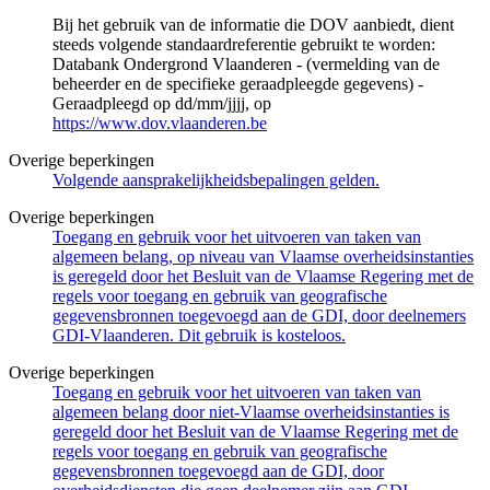
Bij het gebruik van de informatie die DOV aanbiedt, dient
steeds volgende standaardreferentie gebruikt te worden:
Databank Ondergrond Vlaanderen - (vermelding van de
beheerder en de specifieke geraadpleegde gegevens) -
Geraadpleegd op dd/mm/jjjj, op
https://www.dov.vlaanderen.be
Overige beperkingen
Volgende aansprakelijkheidsbepalingen gelden.
Overige beperkingen
Toegang en gebruik voor het uitvoeren van taken van
algemeen belang, op niveau van Vlaamse overheidsinstanties
is geregeld door het Besluit van de Vlaamse Regering met de
regels voor toegang en gebruik van geografische
gegevensbronnen toegevoegd aan de GDI, door deelnemers
GDI-Vlaanderen. Dit gebruik is kosteloos.
Overige beperkingen
Toegang en gebruik voor het uitvoeren van taken van
algemeen belang door niet-Vlaamse overheidsinstanties is
geregeld door het Besluit van de Vlaamse Regering met de
regels voor toegang en gebruik van geografische
gegevensbronnen toegevoegd aan de GDI, door