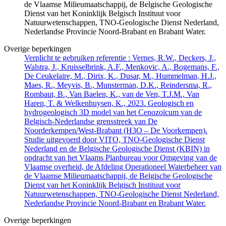
de Vlaamse Milieumaatschappij, de Belgische Geologische
Dienst van het Koninklijk Belgisch Instituut voor
Natuurwetenschappen, TNO-Geologische Dienst Nederland,
Nederlandse Provincie Noord-Brabant en Brabant Water.
Overige beperkingen
Verplicht te gebruiken referentie : Vernes, R.W., Deckers, J.,
Walstra, J., Kruisselbrink, A.F., Menkovic, A., Bogemans, F.,
De Ceukelaire, M., Dirix, K., Dusar, M., Hummelman, H.J.,
Maes, R., Meyvis, B., Munsterman, D.K., Reindersma, R.,
Rombaut, B., Van Baelen, K., van de Ven, T.J.M., Van
Haren, T. & Welkenhuysen, K., 2023. Geologisch en
hydrogeologisch 3D model van het Cenozoïcum van de
Belgisch-Nederlandse grensstreek van De
Noorderkempen/West-Brabant (H3O – De Voorkempen).
Studie uitgevoerd door VITO, TNO-Geologische Dienst
Nederland en de Belgische Geologische Dienst (KBIN) in
opdracht van het Vlaams Planbureau voor Omgeving van de
Vlaamse overheid, de Afdeling Operationeel Waterbeheer van
de Vlaamse Milieumaatschappij, de Belgische Geologische
Dienst van het Koninklijk Belgisch Instituut voor
Natuurwetenschappen, TNO-Geologische Dienst Nederland,
Nederlandse Provincie Noord-Brabant en Brabant Water.
Overige beperkingen