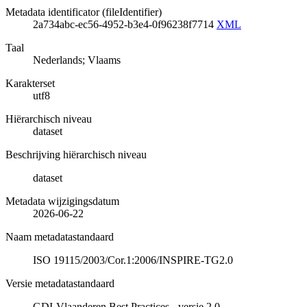
Metadata identificator (fileIdentifier)
2a734abc-ec56-4952-b3e4-0f96238f7714
XML
Taal
Nederlands; Vlaams
Karakterset
utf8
Hiërarchisch niveau
dataset
Beschrijving hiërarchisch niveau
dataset
Metadata wijzigingsdatum
2026-06-22
Naam metadatastandaard
ISO 19115/2003/Cor.1:2006/INSPIRE-TG2.0
Versie metadatastandaard
GDI-Vlaanderen Best Practices - versie 2.0