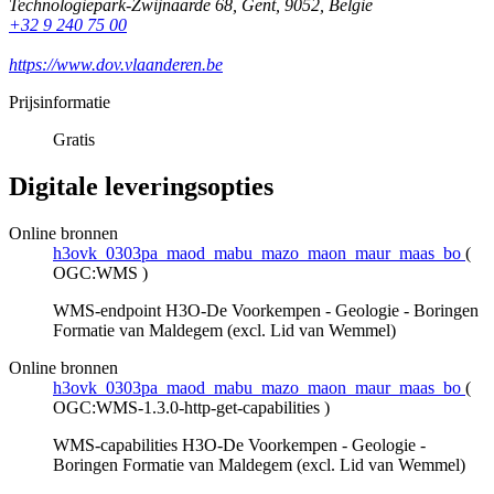
Technologiepark-Zwijnaarde 68
,
Gent
,
9052
,
België
+32 9 240 75 00
https://www.dov.vlaanderen.be
Prijsinformatie
Gratis
Digitale leveringsopties
Online bronnen
h3ovk_0303pa_maod_mabu_mazo_maon_maur_maas_bo
(
OGC:WMS
)
WMS-endpoint H3O-De Voorkempen - Geologie - Boringen
Formatie van Maldegem (excl. Lid van Wemmel)
Online bronnen
h3ovk_0303pa_maod_mabu_mazo_maon_maur_maas_bo
(
OGC:WMS-1.3.0-http-get-capabilities
)
WMS-capabilities H3O-De Voorkempen - Geologie -
Boringen Formatie van Maldegem (excl. Lid van Wemmel)