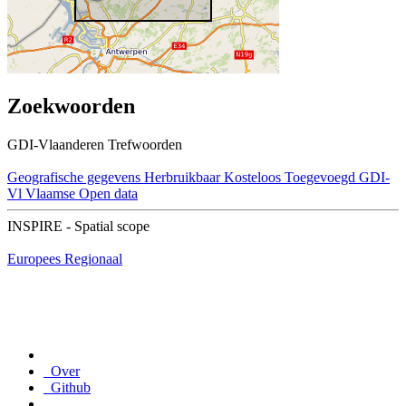
Zoekwoorden
GDI-Vlaanderen Trefwoorden
Geografische gegevens
Herbruikbaar
Kosteloos
Toegevoegd GDI-
Vl
Vlaamse Open data
INSPIRE - Spatial scope
Europees
Regionaal
Over
Github