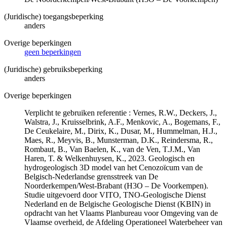
(Juridische) toegangsbeperking
anders
Overige beperkingen
geen beperkingen
(Juridische) gebruiksbeperking
anders
Overige beperkingen
Verplicht te gebruiken referentie : Vernes, R.W., Deckers, J.,
Walstra, J., Kruisselbrink, A.F., Menkovic, A., Bogemans, F.,
De Ceukelaire, M., Dirix, K., Dusar, M., Hummelman, H.J.,
Maes, R., Meyvis, B., Munsterman, D.K., Reindersma, R.,
Rombaut, B., Van Baelen, K., van de Ven, T.J.M., Van
Haren, T. & Welkenhuysen, K., 2023. Geologisch en
hydrogeologisch 3D model van het Cenozoïcum van de
Belgisch-Nederlandse grensstreek van De
Noorderkempen/West-Brabant (H3O – De Voorkempen).
Studie uitgevoerd door VITO, TNO-Geologische Dienst
Nederland en de Belgische Geologische Dienst (KBIN) in
opdracht van het Vlaams Planbureau voor Omgeving van de
Vlaamse overheid, de Afdeling Operationeel Waterbeheer van