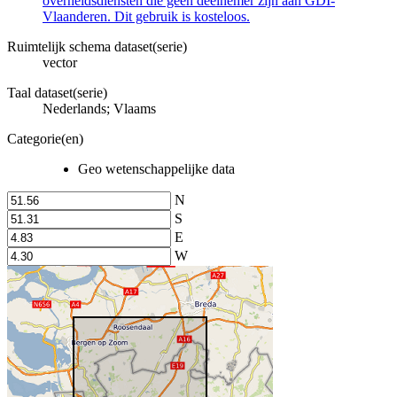
overheidsdiensten die geen deelnemer zijn aan GDI-
Vlaanderen. Dit gebruik is kosteloos.
Ruimtelijk schema dataset(serie)
vector
Taal dataset(serie)
Nederlands; Vlaams
Categorie(en)
Geo wetenschappelijke data
N
S
E
W