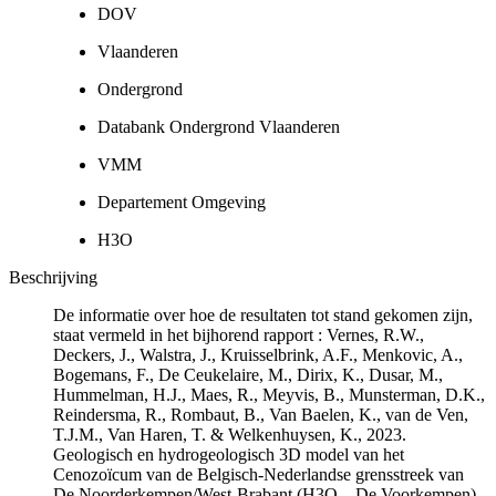
DOV
Vlaanderen
Ondergrond
Databank Ondergrond Vlaanderen
VMM
Departement Omgeving
H3O
Beschrijving
De informatie over hoe de resultaten tot stand gekomen zijn,
staat vermeld in het bijhorend rapport : Vernes, R.W.,
Deckers, J., Walstra, J., Kruisselbrink, A.F., Menkovic, A.,
Bogemans, F., De Ceukelaire, M., Dirix, K., Dusar, M.,
Hummelman, H.J., Maes, R., Meyvis, B., Munsterman, D.K.,
Reindersma, R., Rombaut, B., Van Baelen, K., van de Ven,
T.J.M., Van Haren, T. & Welkenhuysen, K., 2023.
Geologisch en hydrogeologisch 3D model van het
Cenozoïcum van de Belgisch-Nederlandse grensstreek van
De Noorderkempen/West-Brabant (H3O – De Voorkempen)