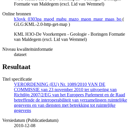
Formatie van Maldegem (excl. Lid van Wemmel)
Online bronnen
h3ovk_0303pa_maod_mabu_mazo_maon_maur_maas_bo
(
GLG:KML-2.0-http-get-map
)
KML H3O-De Voorkempen - Geologie - Boringen Formatie
van Maldegem (excl. Lid van Wemmel)
Niveau kwaliteitsinformatie
dataset
Resultaat
Titel specificatie
VERORDENING (EU) Nr. 1089/2010 VAN DE
COMMISSIE van 23 november 2010 ter uitvoering van
Richtlijn 2007/2/EG van het Europees Parlement en de Raad
betreffende de interoperabiliteit van verzamelingen ruimtelijke
gegevens en van diensten met betrekking tot ruimtelijke
gegevens
Versiedatum (Publicatiedatum)
2010-12-08