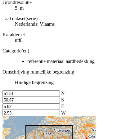
Grondresolutie
5 m
Taal dataset(serie)
Nederlands; Vlaams
Karakterset
utf8
Categorie(en)
referentie materiaal aardbedekking
Omschrijving ruimtelijke begrenzing
Huidige begrenzing
N
S
E
W