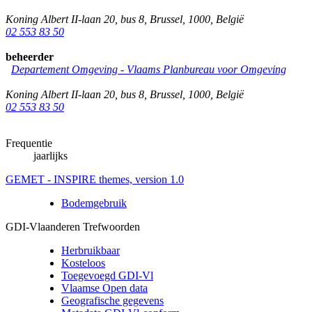
Koning Albert II-laan 20, bus 8
,
Brussel
,
1000
,
België
02 553 83 50
beheerder
Departement Omgeving - Vlaams Planbureau voor Omgeving
Koning Albert II-laan 20, bus 8
,
Brussel
,
1000
,
België
02 553 83 50
Frequentie
jaarlijks
GEMET - INSPIRE themes, version 1.0
Bodemgebruik
GDI-Vlaanderen Trefwoorden
Herbruikbaar
Kosteloos
Toegevoegd GDI-Vl
Vlaamse Open data
Geografische gegevens