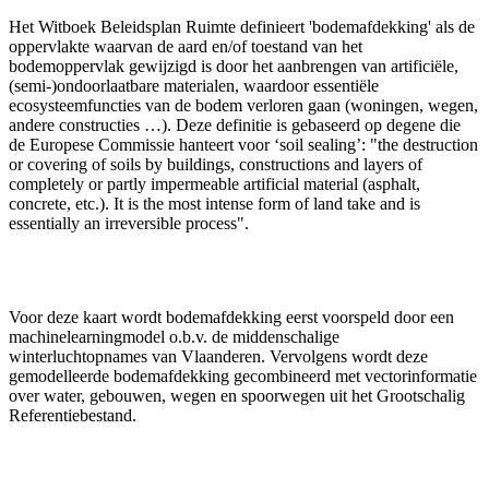
Het Witboek Beleidsplan Ruimte definieert 'bodemafdekking' als de
oppervlakte waarvan de aard en/of toestand van het
bodemoppervlak gewijzigd is door het aanbrengen van artificiële,
(semi-)ondoorlaatbare materialen, waardoor essentiële
ecosysteemfuncties van de bodem verloren gaan (woningen, wegen,
andere constructies …). Deze definitie is gebaseerd op degene die
de Europese Commissie hanteert voor ‘soil sealing’: "the destruction
or covering of soils by buildings, constructions and layers of
completely or partly impermeable artificial material (asphalt,
concrete, etc.). It is the most intense form of land take and is
essentially an irreversible process".
Voor deze kaart wordt bodemafdekking eerst voorspeld door een
machinelearningmodel o.b.v. de middenschalige
winterluchtopnames van Vlaanderen. Vervolgens wordt deze
gemodelleerde bodemafdekking gecombineerd met vectorinformatie
over water, gebouwen, wegen en spoorwegen uit het Grootschalig
Referentiebestand.