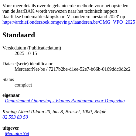
Voor meer details over de gehanteerde methode voor het opstellen
van de JaarBAK wordt verwezen naar het technisch rapport
'Jaarlijkse bodemafdekkingskaart Vlaanderen: toestand 2023' op
https://archief.onderzoek.omgeving.vlaanderen.be/OMG_VPO_2025
Standaard
Versiedatum (Publicatiedatum)
2025-10-15
Dataset(serie) identificator
MercatorNet-be
/
7217b2be-d1ee-52e7-b66b-0169ddc0d2c2
Status
compleet
eigenaar
Departement Omgeving - Vlaams Planbureau voor Omgeving
Koning Albert II-laan 20, bus 8
,
Brussel
,
1000
,
België
02 553 83 50
uitgever
MercatorNet