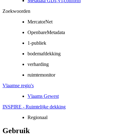
Metadata GDI-Vl-conform
Zoekwoorden
MercatorNet
OpenbareMetadata
1-publiek
bodemafdekking
verharding
ruimtemonitor
Vlaamse regio's
Vlaams Gewest
INSPIRE - Ruimtelijke dekking
Regionaal
Gebruik