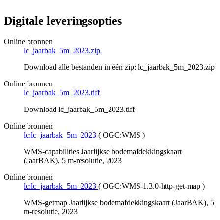
Digitale leveringsopties
Online bronnen
lc_jaarbak_5m_2023.zip
Download alle bestanden in één zip: lc_jaarbak_5m_2023.zip
Online bronnen
lc_jaarbak_5m_2023.tiff
Download lc_jaarbak_5m_2023.tiff
Online bronnen
lc:lc_jaarbak_5m_2023
(
OGC:WMS
)
WMS-capabilities Jaarlijkse bodemafdekkingskaart
(JaarBAK), 5 m-resolutie, 2023
Online bronnen
lc:lc_jaarbak_5m_2023
(
OGC:WMS-1.3.0-http-get-map
)
WMS-getmap Jaarlijkse bodemafdekkingskaart (JaarBAK), 5
m-resolutie, 2023