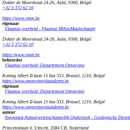
Dokter de Moorstraat 24-26
,
Aalst
,
9300
,
België
+32 5 372 62 10
https://www.vmm.be
eigenaar
Vlaamse overheid - Vlaamse MilieuMaatschappij
Dokter de Moorstraat 24-26
,
Aalst
,
9300
,
België
+32 5 372 62 10
https://www.vmm.be
beheerder
Vlaamse overheid, Departement Omgeving
Koning Albert II-laan 15 bus 553
,
Brussel
,
1210
,
België
https://www.omgevingvlaanderen.be
eigenaar
Vlaamse overheid, Departement Omgeving
Koning Albert II-laan 15 bus 553
,
Brussel
,
1210
,
België
https://www.omgevingvlaanderen.be
auteur
Toegepast-Natuurwetenschappelijk Onderzoek - Geologische Diens
Princetonlaan 6
,
Utrecht
,
3584 CB
,
Nederland