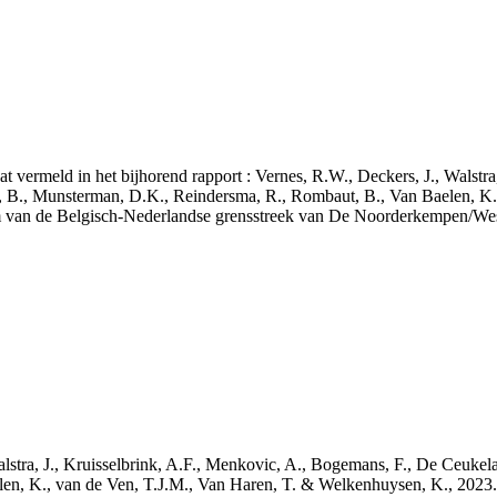
aat vermeld in het bijhorend rapport : Vernes, R.W., Deckers, J., Walstr
, B., Munsterman, D.K., Reindersma, R., Rombaut, B., Van Baelen, K.
m van de Belgisch-Nederlandse grensstreek van De Noorderkempen/W
 Walstra, J., Kruisselbrink, A.F., Menkovic, A., Bogemans, F., De Ceuk
len, K., van de Ven, T.J.M., Van Haren, T. & Welkenhuysen, K., 202