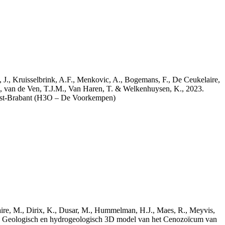
a, J., Kruisselbrink, A.F., Menkovic, A., Bogemans, F., De Ceukelaire,
, van de Ven, T.J.M., Van Haren, T. & Welkenhuysen, K., 2023.
est-Brabant (H3O – De Voorkempen)
elaire, M., Dirix, K., Dusar, M., Hummelman, H.J., Maes, R., Meyvis,
3. Geologisch en hydrogeologisch 3D model van het Cenozoïcum van