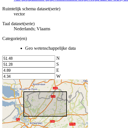
Ruimtelijk schema dataset(serie)
vector
Taal dataset(serie)
Nederlands; Vlaams
Categorie(en)
Geo wetenschappelijke data
N
S
E
W