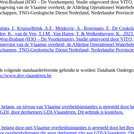
West-Brabant (H3O – De Voorkempen). Studie uitgevoerd door VITO,
mgeving van de Vlaamse overheid, de Afdeling Operationeel Waterbeh
enschappen, TNO-Geologische Dienst Nederland, Nederlandse Provinci
 Walstra, J., Kruisselbrink, A.F., Menkovic, A., Bogemans, F., De Ceuk
len, K., van de Ven, T.J.M., Van Haren, T. & Welkenhuysen, K., 202
West-Brabant (H3O – De Voorkempen). Studie uitgevoerd door VITO,
mgeving van de Vlaamse overheid, de Afdeling Operationeel Waterbeh
enschappen, TNO-Geologische Dienst Nederland, Nederlandse Provinci
eds volgende standaardreferentie gebruikt te worden: Databank Ondergr
ps://www.dov.vlaanderen.be
belang, op niveau van Vlaamse overheidsinstanties is geregeld door h
GDI, door deelnemers GDI-Vlaanderen. Dit gebruik is kosteloos.
belang door niet-Vlaamse overheidsinstanties is geregeld door het Bes
 overheidsdiensten die geen deelnemer zijn aan GDI-Vlaanderen. Dit 