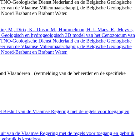
 TNO-Geologische Dienst Nederland en de Belgische Geologische
eer van de Vlaamse Milieumaatschappij, de Belgische Geologische
e Noord-Brabant en Brabant Water.
elaire, M., Dirix, K., Dusar, M., Hummelman, H.J., Maes, R., Meyvis,
3. Geologisch en hydrogeologisch 3D model van het Cenozoïcum van
 TNO-Geologische Dienst Nederland en de Belgische Geologische
eer van de Vlaamse Milieumaatschappij, de Belgische Geologische
e Noord-Brabant en Brabant Water.
ond Vlaanderen - (vermelding van de beheerder en de specifieke
et Besluit van de Vlaamse Regering met de regels voor toegang en
luit van de Vlaamse Regering met de regels voor toegang en gebruik
gebruik is kosteloos.