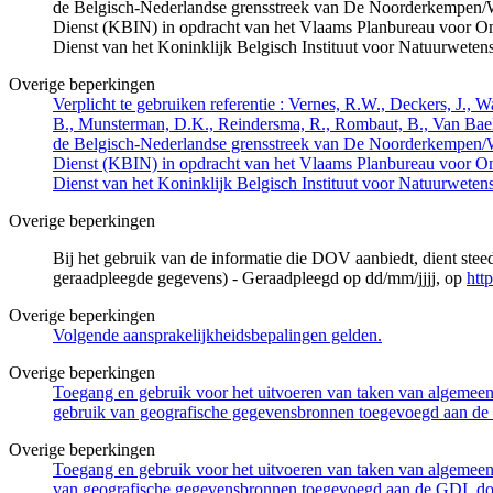
de Belgisch-Nederlandse grensstreek van De Noorderkempen/
Dienst (KBIN) in opdracht van het Vlaams Planbureau voor O
Dienst van het Koninklijk Belgisch Instituut voor Natuurwet
Overige beperkingen
Verplicht te gebruiken referentie : Vernes, R.W., Deckers, J.,
B., Munsterman, D.K., Reindersma, R., Rombaut, B., Van Bae
de Belgisch-Nederlandse grensstreek van De Noorderkempen/
Dienst (KBIN) in opdracht van het Vlaams Planbureau voor O
Dienst van het Koninklijk Belgisch Instituut voor Natuurwet
Overige beperkingen
Bij het gebruik van de informatie die DOV aanbiedt, dient ste
geraadpleegde gegevens) - Geraadpleegd op dd/mm/jjjj, op
htt
Overige beperkingen
Volgende aansprakelijkheidsbepalingen gelden.
Overige beperkingen
Toegang en gebruik voor het uitvoeren van taken van algemeen 
gebruik van geografische gegevensbronnen toegevoegd aan de 
Overige beperkingen
Toegang en gebruik voor het uitvoeren van taken van algemeen 
van geografische gegevensbronnen toegevoegd aan de GDI, door